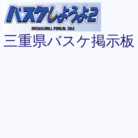
三重県バスケ掲示板