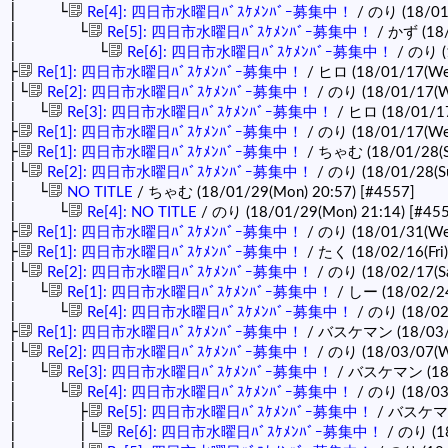
│ └
Re[4]: 四日市水曜日ﾊﾞｽｹﾒﾝﾊﾞｰ募集中！
/ のり (18/01/
│ └
Re[5]: 四日市水曜日ﾊﾞｽｹﾒﾝﾊﾞｰ募集中！
/ かず (18/
│ └
Re[6]: 四日市水曜日ﾊﾞｽｹﾒﾝﾊﾞｰ募集中！
/ のり (
├
Re[1]: 四日市水曜日ﾊﾞｽｹﾒﾝﾊﾞｰ募集中！
/ ヒロ (18/01/17(We
│└
Re[2]: 四日市水曜日ﾊﾞｽｹﾒﾝﾊﾞｰ募集中！
/ のり (18/01/17(W
│ └
Re[3]: 四日市水曜日ﾊﾞｽｹﾒﾝﾊﾞｰ募集中！
/ ヒロ (18/01/17
├
Re[1]: 四日市水曜日ﾊﾞｽｹﾒﾝﾊﾞｰ募集中！
/ のり (18/01/17(We
├
Re[1]: 四日市水曜日ﾊﾞｽｹﾒﾝﾊﾞｰ募集中！
/ ちゃむ (18/01/28(S
│└
Re[2]: 四日市水曜日ﾊﾞｽｹﾒﾝﾊﾞｰ募集中！
/ のり (18/01/28(Su
│ └
NO TITLE
/ ちゃむ (18/01/29(Mon) 20:57)
[#4557]
│ └
Re[4]: NO TITLE
/ のり (18/01/29(Mon) 21:14)
[#45
├
Re[1]: 四日市水曜日ﾊﾞｽｹﾒﾝﾊﾞｰ募集中！
/ のり (18/01/31(We
├
Re[1]: 四日市水曜日ﾊﾞｽｹﾒﾝﾊﾞｰ募集中！
/ たく (18/02/16(Fri)
│└
Re[2]: 四日市水曜日ﾊﾞｽｹﾒﾝﾊﾞｰ募集中！
/ のり (18/02/17(Sa
│ └
Re[1]: 四日市水曜日ﾊﾞｽｹﾒﾝﾊﾞｰ募集中！
/ しー (18/02/24
│ └
Re[4]: 四日市水曜日ﾊﾞｽｹﾒﾝﾊﾞｰ募集中！
/ のり (18/02/
├
Re[1]: 四日市水曜日ﾊﾞｽｹﾒﾝﾊﾞｰ募集中！
/ バスケマン (18/03/0
│└
Re[2]: 四日市水曜日ﾊﾞｽｹﾒﾝﾊﾞｰ募集中！
/ のり (18/03/07(W
│ └
Re[3]: 四日市水曜日ﾊﾞｽｹﾒﾝﾊﾞｰ募集中！
/ バスケマン (18/
│ └
Re[4]: 四日市水曜日ﾊﾞｽｹﾒﾝﾊﾞｰ募集中！
/ のり (18/03
│ ├
Re[5]: 四日市水曜日ﾊﾞｽｹﾒﾝﾊﾞｰ募集中！
/ バスケマン 
│ │└
Re[6]: 四日市水曜日ﾊﾞｽｹﾒﾝﾊﾞｰ募集中！
/ のり (1