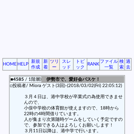
新規
新
ツリ
スレ
トピ
ファイル
検
過
HOME
HELP
RANK
作成
着
ー
ッド
ック
一覧
索
去
■4585
/ 1階層)
伊勢市で、愛好会バスケ！
□投稿者/ Miora ゲスト(3回)-(2018/03/02(Fri) 22:05:12)
３月４日は、港中学校が卒業式の為使用できませ
んので、
小俣中学校の体育館が使えますので、18時から
22時の4時間借りています。
人が集まり次第随時ゲームをしていく予定ですの
で、参加できる人はよろしくお願いします！
３月11日以降は、港中学で行います。