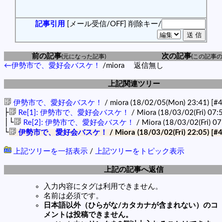
記事引用
[メール受信/OFF]
削除キー/
前の記事
次の記事
(元になった記事)
(この記事の
←伊勢市で、愛好会バスケ！
/miora
返信無し
上記関連ツリー
伊勢市で、愛好会バスケ！
/ miora (18/02/05(Mon) 23:41)
[#
├
Re[1]: 伊勢市で、愛好会バスケ！
/ Miora (18/03/02(Fri) 07:
│└
Re[2]: 伊勢市で、愛好会バスケ！
/ Miora (18/03/02(Fri) 0
└
伊勢市で、愛好会バスケ！
/ Miora (18/03/02(Fri) 22:05)
[#
上記ツリーを一括表示
/
上記ツリーをトピック表示
上記の記事へ返信
入力内容にタグは利用できません。
名前は必須です。
日本語以外（ひらがな/カタカナが含まれない）のコ
メントは投稿できません。