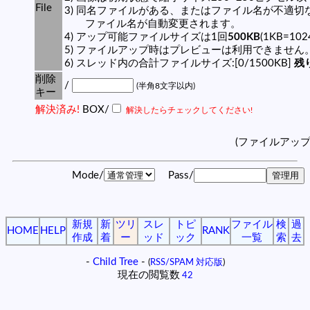
File
3) 同名ファイルがある、またはファイル名が不適切
ファイル名が自動変更されます。
4) アップ可能ファイルサイズは1回
500KB
(1KB=10
5) ファイルアップ時はプレビューは利用できません
6) スレッド内の合計ファイルサイズ:[0/1500KB]
残り
削除
/
(半角8文字以内)
キー
解決済み!
BOX/
解決したらチェックしてください!
(ファイルアッ
Mode/
Pass/
新規
新
ツリ
スレ
トピ
ファイル
検
過
HOME
HELP
RANK
作成
着
ー
ッド
ック
一覧
索
去
-
Child Tree
-
(
RSS/SPAM 対応版
)
現在の閲覧数
42