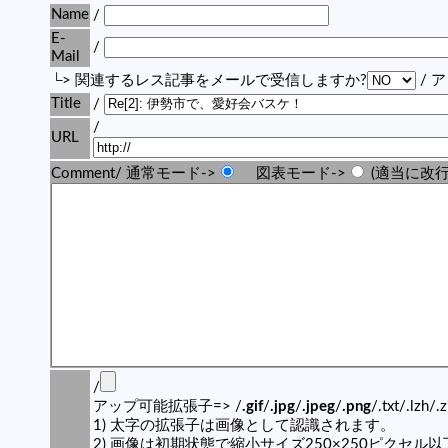
Name
/
E-
/
Mail
└> 関連するレス記事をメールで受信しますか?
/ 
Title
/
/
URL
Comment/ 通常モード->
図表モード->
(適当に改行
/
アップ可能拡張子=> /
.gif
/
.jpg
/
.jpeg
/
.png
/.txt/.lzh/.
1) 太字の拡張子は画像として認識されます。
2) 画像は初期状態で縮小サイズ250×250ピクセル