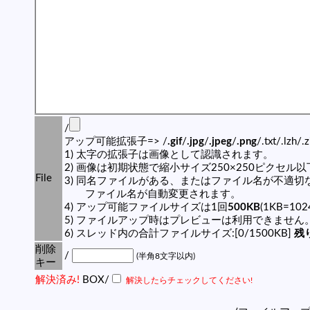
/
アップ可能拡張子=> /
.gif
/
.jpg
/
.jpeg
/
.png
/.txt/.lzh/.
1) 太字の拡張子は画像として認識されます。
2) 画像は初期状態で縮小サイズ250×250ピクセル
File
3) 同名ファイルがある、またはファイル名が不適切
ファイル名が自動変更されます。
4) アップ可能ファイルサイズは1回
500KB
(1KB=10
5) ファイルアップ時はプレビューは利用できません
6) スレッド内の合計ファイルサイズ:[0/1500KB]
残り
削除
/
(半角8文字以内)
キー
解決済み!
BOX/
解決したらチェックしてください!