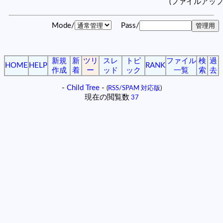
(ファイルアッ
Mode/
Pass/
新規
新
ツリ
スレ
トピ
ファイル
検
過
HOME
HELP
RANK
作成
着
ー
ッド
ック
一覧
索
去
-
Child Tree
-
(
RSS/SPAM 対応版
)
現在の閲覧数
37