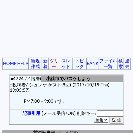
新規
新
ツリ
スレ
トピ
ファイル
検
過
HOME
HELP
RANK
作成
着
ー
ッド
ック
一覧
索
去
■4724
/ 4階層)
小諸市でバスケしよう
□投稿者/ シュンケ ゲスト(8回)-(2017/10/19(Thu)
19:05:57)
PM7:00～9:00です。
記事引用
[メール受信/ON]
削除キー/
前の記事
(元になった記事)