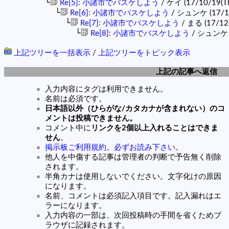
└
Re[5]: 小諸市でバスケしよう
/ ケイ (17/10/19(Th
└
Re[6]: 小諸市でバスケしよう
/ シュンケ (17/10/
└
Re[7]: 小諸市でバスケしよう
/ まる (17/12/
└
Re[8]: 小諸市でバスケしよう
/ シュンケ (1
上記ツリーを一括表示
/
上記ツリーをトピック表示
上記の記事へ返信
入力内容にタグは利用できません。
名前は必須です。
日本語以外（ひらがな/カタカナが含まれない）のコ
メントは投稿できません。
コメント中に
リンクを2個以上入れることはできま
せん
。
掲示板ご利用規約。必ずお読み下さい。
他人を中傷する記事は管理者の判断で予告無く削除
されます。
半角カナは使用しないでください。文字化けの原因
になります。
名前、コメントは必須記入項目です。記入漏れはエ
ラーになります。
入力内容の一部は、次回投稿時の手間を省くためブ
ラウザに記録されます。