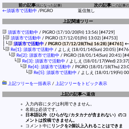
前の記事
次の記事
(元になった記事)
(この記事の
←須坂市で活動中
/PIGRO
返信無し
上記関連ツリー
須坂市で活動中
/ PIGRO (17/10/20(Fri) 13:56)
[#4729]
├
須坂市で活動中
/ PIGRO (17/12/01(Fri) 13:02)
[#4753]
│└
須坂市で活動中
/ PIGRO (17/12/28(Thu) 16:28)
[#4761]
←
└
Re[1]: 須坂市で活動中
/ よしえ (18/01/14(Sun) 20:05)
[#476
└
Re[2]: 須坂市で活動中
/ PIGRO (18/01/14(Sun) 20:41)
[#
└
Re[3]: 須坂市で活動中
/ よしえ (18/01/17(Wed) 23:37
└
Re[4]: 須坂市で活動中
/ PIGRO (18/01/18(Thu) 23:
└
Re[5]: 須坂市で活動中
/ よしえ (18/01/19(Fri) 00
上記ツリーを一括表示
/
上記ツリーをトピック表示
上記の記事へ返信
入力内容にタグは利用できません。
名前は必須です。
日本語以外（ひらがな/カタカナが含まれない）のコ
メントは投稿できません。
コメント中に
リンクを2個以上入れることはできま