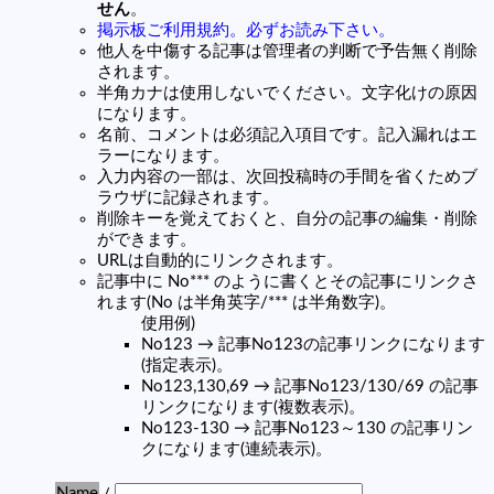
せん
。
掲示板ご利用規約。必ずお読み下さい。
他人を中傷する記事は管理者の判断で予告無く削除
されます。
半角カナは使用しないでください。文字化けの原因
になります。
名前、コメントは必須記入項目です。記入漏れはエ
ラーになります。
入力内容の一部は、次回投稿時の手間を省くためブ
ラウザに記録されます。
削除キーを覚えておくと、自分の記事の編集・削除
ができます。
URLは自動的にリンクされます。
記事中に No*** のように書くとその記事にリンクさ
れます(No は半角英字/*** は半角数字)。
使用例)
No123 → 記事No123の記事リンクになります
(指定表示)。
No123,130,69 → 記事No123/130/69 の記事
リンクになります(複数表示)。
No123-130 → 記事No123～130 の記事リン
クになります(連続表示)。
Name