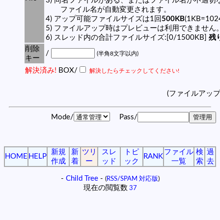
3) 同名ファイルがある、またはファイル名が不適切
ファイル名が自動変更されます。
4) アップ可能ファイルサイズは1回
500KB
(1KB=10
5) ファイルアップ時はプレビューは利用できません
6) スレッド内の合計ファイルサイズ:[0/1500KB]
残り
削除
/
(半角8文字以内)
キー
解決済み!
BOX/
解決したらチェックしてください!
(ファイルアッ
Mode/
Pass/
新規
新
ツリ
スレ
トピ
ファイル
検
過
HOME
HELP
RANK
作成
着
ー
ッド
ック
一覧
索
去
-
Child Tree
-
(
RSS/SPAM 対応版
)
現在の閲覧数
37