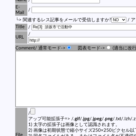
/
E-
/
Mail
└> 関連するレス記事をメールで受信しますか?
/ 
Title
/
/
URL
Comment/ 通常モード->
図表モード->
(適当に改行
/
アップ可能拡張子=> /
.gif
/
.jpg
/
.jpeg
/
.png
/.txt/.lzh/.
1) 太字の拡張子は画像として認識されます。
2) 画像は初期状態で縮小サイズ250×250ピクセル
File