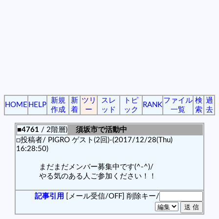
新規
新
ツリ
スレ
トピ
ファイル
検
過
HOME
HELP
RANK
作成
着
ー
ッド
ック
一覧
索
去
■4761
/ 2階層)
須坂市で活動中
□投稿者/ PIGRO ゲスト(2回)-(2017/12/28(Thu)
16:28:50)
まだまだメンバー募集中です(^-^)/
やる気のある人ご参加ください！！
記事引用
[メール受信/OFF]
削除キー/