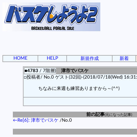
HOME
HELP
新規作成
新着
■4783
/ 7階層)
津市でバスケ
□投稿者/ No.0 ゲスト(32回)-(2018/07/18(Wed) 16:31:
ちなみに来週も練習ありますから～(^^)
前の記事
(元になった記事)
←Re[6]: 津市でバスケ
/No.0