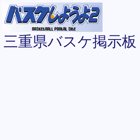
三重県バスケ掲示板