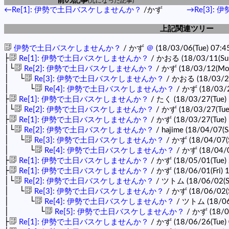
前の記事
(元になった記事)
←Re[1]: 伊勢で土日バスケしませんか？
/かず
→Re[3]
上記関連ツリー
伊勢で土日バスケしませんか？
/ かず
＠
(18/03/06(Tue) 07:4
├
Re[1]: 伊勢で土日バスケしませんか？
/ かおる (18/03/11(Sun
│└
Re[2]: 伊勢で土日バスケしませんか？
/ かず (18/03/12(Mon
│ └
Re[3]: 伊勢で土日バスケしませんか？
/ かおる (18/03/24
│ └
Re[4]: 伊勢で土日バスケしませんか？
/ かず (18/03/2
├
Re[1]: 伊勢で土日バスケしませんか？
/ たく (18/03/27(Tue) 
│└
Re[2]: 伊勢で土日バスケしませんか？
/ かず (18/03/27(Tue
├
Re[1]: 伊勢で土日バスケしませんか？
/ かず (18/03/27(Tue) 
│└
Re[2]: 伊勢で土日バスケしませんか？
/ hajime (18/04/07(S
│ └
Re[3]: 伊勢で土日バスケしませんか？
/ かず (18/04/07(S
│ └
Re[4]: 伊勢で土日バスケしませんか？
/ かず (18/04/0
├
Re[1]: 伊勢で土日バスケしませんか？
/ かず (18/05/01(Tue) 
├
Re[1]: 伊勢で土日バスケしませんか？
/ かず (18/06/01(Fri) 
│└
Re[2]: 伊勢で土日バスケしませんか？
/ ツトム (18/06/02(Sa
│ └
Re[3]: 伊勢で土日バスケしませんか？
/ かず (18/06/02(S
│ └
Re[4]: 伊勢で土日バスケしませんか？
/ ツトム (18/06/
│ └
Re[5]: 伊勢で土日バスケしませんか？
/ かず (18/06
├
Re[1]: 伊勢で土日バスケしませんか？
/ かず (18/06/26(Tue) 