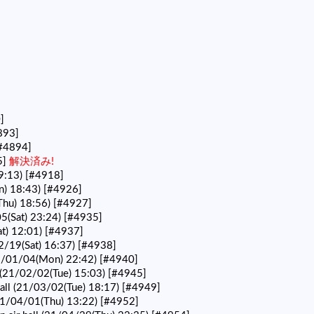
]
893]
#4894]
5]
解決済み!
19:13)
[#4918]
on) 18:43)
[#4926]
(Thu) 18:56)
[#4927]
05(Sat) 23:24)
[#4935]
) 12:01)
[#4937]
/12/19(Sat) 16:37)
[#4938]
(21/01/04(Mon) 22:42)
[#4940]
ll (21/02/02(Tue) 15:03)
[#4945]
 ball (21/03/02(Tue) 18:17)
[#4949]
 (21/04/01(Thu) 13:22)
[#4952]