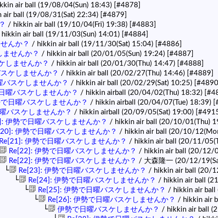
ikkin air ball (19/08/04(Sun) 18:43)
[#4878]
n air ball (19/08/31(Sat) 22:34)
[#4879]
か？
/ hikkin air ball (19/10/04(Fri) 19:38)
[#4883]
 hikkin air ball (19/11/03(Sun) 14:01)
[#4884]
しませんか？
/ hikkin air ball (19/11/30(Sat) 15:04)
[#4886]
ケしませんか？
/ hikkin air ball (20/01/05(Sun) 19:24)
[#4887]
バスケしませんか？
/ hikkin air ball (20/01/30(Thu) 14:47)
[#4888]
日曜バスケしませんか？
/ hikkin air ball (20/02/27(Thu) 14:46)
[#4889]
で日曜バスケしませんか？
/ hikkin air ball (20/02/29(Sat) 10:25)
[#4890
伊勢で日曜バスケしませんか？
/ hikkin airball (20/04/02(Thu) 18:32)
[#4
: 伊勢で日曜バスケしませんか？
/ hikkin airball (20/04/07(Tue) 18:39)
[
曜バスケしませんか？
/ hikkin airball (20/09/05(Sat) 19:00)
[#491
19]: 伊勢で日曜バスケしませんか？
/ hikkin air ball (20/10/01(Thu) 
[20]: 伊勢で日曜バスケしませんか？
/ hikkin air ball (20/10/12(M
Re[21]: 伊勢で日曜バスケしませんか？
/ hikkin air ball (20/11/05
Re[22]: 伊勢で日曜バスケしませんか？
/ hikkin air ball (20/12/
Re[22]: 伊勢で日曜バスケしませんか？
/ 大森隆一 (20/12/19(Sat
└
Re[23]: 伊勢で日曜バスケしませんか？
/ hikkin air ball (20
└
Re[24]: 伊勢で日曜バスケしませんか？
/ hikkin air ball 
└
Re[25]: 伊勢で日曜バスケしませんか？
/ hikkin air ba
└
Re[26]: 伊勢で日曜バスケしませんか？
/ hikkin air
└
伊勢で日曜バスケしませんか？
/ hikkin air ball