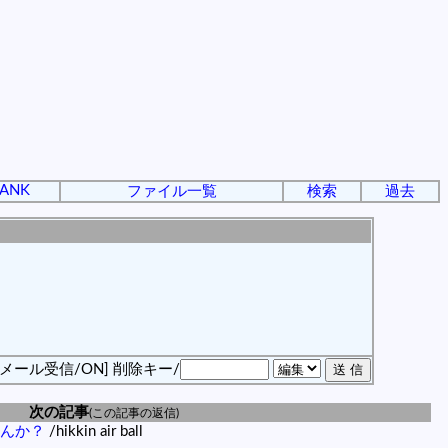
ANK
ファイル一覧
検索
過去
[メール受信/ON]
削除キー/
次の記事
(この記事の返信)
せんか？
/hikkin air ball