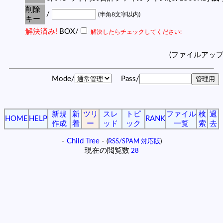
削除
/
(半角8文字以内)
キー
解決済み!
BOX/
解決したらチェックしてください!
(ファイルアッ
Mode/
Pass/
新規
新
ツリ
スレ
トピ
ファイル
検
過
HOME
HELP
RANK
作成
着
ー
ッド
ック
一覧
索
去
-
Child Tree
-
(
RSS/SPAM 対応版
)
現在の閲覧数
28