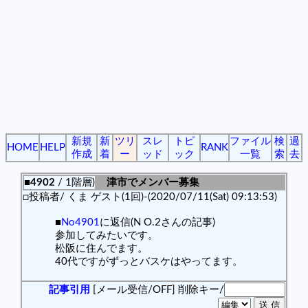
新規
新
ツリ
スレ
トピ
ファイル
検
過
HOME
HELP
RANK
作成
着
ー
ッド
ック
一覧
索
去
■4902
/ 1階層)
津市でメンバー募集
□投稿者/ くま ゲスト(1回)-(2020/07/11(Sat) 09:13:53)
■
No4901
に返信(N O.2さんの記事)
参加してみたいです。
松阪に住んでます。
40代ですがずっとバスケはやってます。
記事引用
[メール受信/OFF]
削除キー/