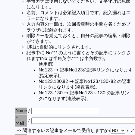
半角カナは使用しないでください。文字化けの原因
になります。
名前、コメントは必須記入項目です。記入漏れはエ
ラーになります。
入力内容の一部は、次回投稿時の手間を省くためブ
ラウザに記録されます。
削除キーを覚えておくと、自分の記事の編集・削除
ができます。
URLは自動的にリンクされます。
記事中に No*** のように書くとその記事にリンクさ
れます(No は半角英字/*** は半角数字)。
使用例)
No123 → 記事No123の記事リンクになります
(指定表示)。
No123,130,82 → 記事No123/130/82 の記事
リンクになります(複数表示)。
No123-130 → 記事No123～130 の記事リン
クになります(連続表示)。
Name
/
E-
/
Mail
└> 関連するレス記事をメールで受信しますか?
/ 