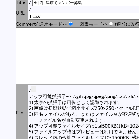
Title
/
/
URL
Comment/ 通常モード->
図表モード->
(適当に改行
/
アップ可能拡張子=> /
.gif
/
.jpg
/
.jpeg
/
.png
/.txt/.lzh/.
1) 太字の拡張子は画像として認識されます。
2) 画像は初期状態で縮小サイズ250×250ピクセル
File
3) 同名ファイルがある、またはファイル名が不適切
ファイル名が自動変更されます。
4) アップ可能ファイルサイズは1回
500KB
(1KB=10
5) ファイルアップ時はプレビューは利用できません
6) スレッド内の合計ファイルサイズ:[0/1500KB]
残り