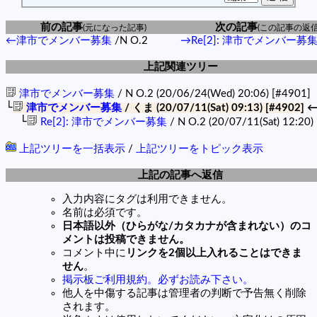
前の記事
次の記事
(元になった記事)
(この記事の返信
←津市でメンバー募集
/N O.2
→Re[2]: 津市でメンバー募
上記関連ツリー
津市でメンバー募集
/ N O.2 (20/06/24(Wed) 20:06)
[#4901]
└
津市でメンバー募集
/ くま (20/07/11(Sat) 09:13)
[#4902]
←
└
Re[2]: 津市でメンバー募集
/ N O.2 (20/07/11(Sat) 12:20)
上記ツリーを一括表示
/
上記ツリーをトピック表示
上記の記事へ返信
入力内容にタグは利用できません。
名前は必須です。
日本語以外（ひらがな/カタカナが含まれない）のコ
メントは投稿できません。
コメント中に
リンクを2個以上入れることはできま
せん
。
掲示板ご利用規約。必ずお読み下さい。
他人を中傷する記事は管理者の判断で予告無く削除
されます。