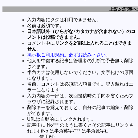
上記の記事へ
入力内容にタグは利用できません。
名前は必須です。
日本語以外（ひらがな/カタカナが含まれない）のコ
メントは投稿できません。
コメント中に
リンクを2個以上入れることはできま
せん
。
掲示板ご利用規約。必ずお読み下さい。
他人を中傷する記事は管理者の判断で予告無く削除
されます。
半角カナは使用しないでください。文字化けの原因
になります。
名前、コメントは必須記入項目です。記入漏れはエ
ラーになります。
入力内容の一部は、次回投稿時の手間を省くためブ
ラウザに記録されます。
削除キーを覚えておくと、自分の記事の編集・削除
ができます。
URLは自動的にリンクされます。
記事中に No*** のように書くとその記事にリンクさ
れます(No は半角英字/*** は半角数字)。
使用例)