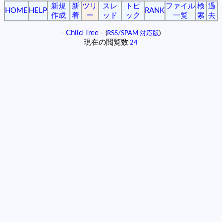
新規
新
ツリ
スレ
トピ
ファイル
検
過
HOME
HELP
RANK
作成
着
ー
ッド
ック
一覧
索
去
-
Child Tree
-
(
RSS/SPAM 対応版
)
現在の閲覧数
24