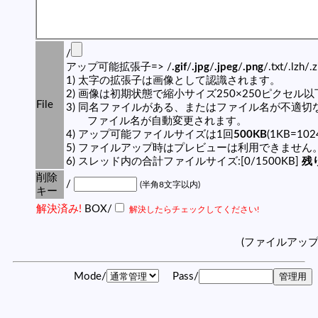
/
アップ可能拡張子=> /
.gif
/
.jpg
/
.jpeg
/
.png
/.txt/.lzh/.
1) 太字の拡張子は画像として認識されます。
2) 画像は初期状態で縮小サイズ250×250ピクセル
File
3) 同名ファイルがある、またはファイル名が不適切
ファイル名が自動変更されます。
4) アップ可能ファイルサイズは1回
500KB
(1KB=10
5) ファイルアップ時はプレビューは利用できません
6) スレッド内の合計ファイルサイズ:[0/1500KB]
残り
削除
/
(半角8文字以内)
キー
解決済み!
BOX/
解決したらチェックしてください!
(ファイルアッ
Mode/
Pass/