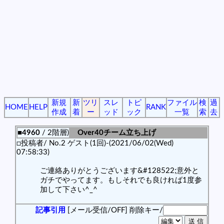
新規
新
ツリ
スレ
トピ
ファイル
検
過
HOME
HELP
RANK
作成
着
ー
ッド
ック
一覧
索
去
■4960
/ 2階層)
Over40チーム立ち上げ
□投稿者/ No.2 ゲスト(1回)-(2021/06/02(Wed)
07:58:33)
ご連絡ありがとうございます&#128522;意外と
ガチでやってます。もしそれでも良ければ1度参
加して下さい^_^
記事引用
[メール受信/OFF]
削除キー/