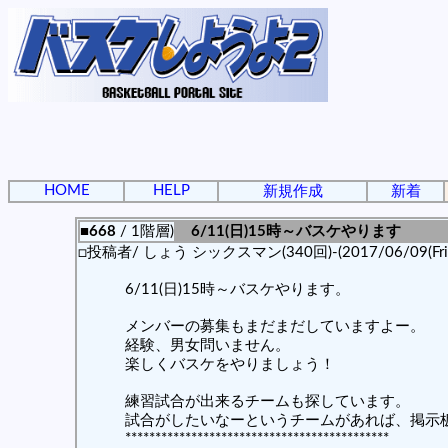
HOME
HELP
新規作成
新着
■668
/ 1階層)
6/11(日)15時～バスケやります
□投稿者/ しょう シックスマン(340回)-(2017/06/09(Fri) 
6/11(日)15時～バスケやります。
メンバーの募集もまだまだしていますよー。
経験、男女問いません。
楽しくバスケをやりましょう！
練習試合が出来るチームも探しています。
試合がしたいなーというチームがあれば、掲示
********************************************