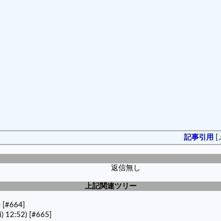
記事引用
[
返信無し
上記関連ツリー
)
[#664]
) 12:52)
[#665]