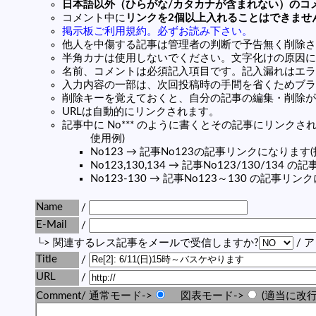
日本語以外（ひらがな/カタカナが含まれない）のコ
コメント中に
リンクを2個以上入れることはできませ
掲示板ご利用規約。必ずお読み下さい。
他人を中傷する記事は管理者の判断で予告無く削除さ
半角カナは使用しないでください。文字化けの原因に
名前、コメントは必須記入項目です。記入漏れはエラ
入力内容の一部は、次回投稿時の手間を省くためブラ
削除キーを覚えておくと、自分の記事の編集・削除が
URLは自動的にリンクされます。
記事中に No*** のように書くとその記事にリンクされま
使用例)
No123 → 記事No123の記事リンクになります
No123,130,134 → 記事No123/130/13
No123-130 → 記事No123～130 の記事リ
Name
/
E-Mail
/
└> 関連するレス記事をメールで受信しますか?
/ 
Title
/
URL
/
Comment/ 通常モード->
図表モード->
(適当に改行