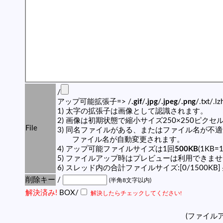
/
アップ可能拡張子=> /
.gif
/
.jpg
/
.jpeg
/
.png
/.txt/.l
1) 太字の拡張子は画像として認識されます。
2) 画像は初期状態で縮小サイズ250×250ピク
File
3) 同名ファイルがある、またはファイル名が不
ファイル名が自動変更されます。
4) アップ可能ファイルサイズは1回
500KB
(1KB=
5) ファイルアップ時はプレビューは利用できま
6) スレッド内の合計ファイルサイズ:[0/1500KB]
削除キー
/
(半角8文字以内)
解決済み!
BOX/
解決したらチェックしてください!
(ファイル