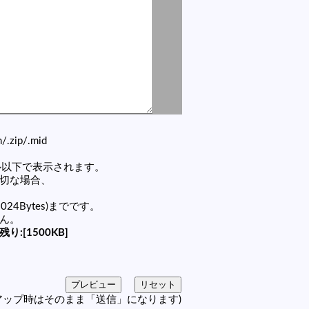
zh/.zip/.mid
セル以下で表示されます。
適切な場合、
1024Bytes)までです。
せん。
残り:[1500KB]
アップ時はそのまま「送信」になります)