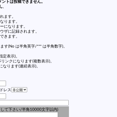
メントは投稿できません。
ん
。
れます。
なります。
ーになります。
ウザに記録されます。
できます。
す(No は半角英字/*** は半角数字)。
(指定表示)。
4 の記事リンクになります(複数表示)。
ンクになります(連続表示)。
アドレス
して下さい/半角10000文字以内)