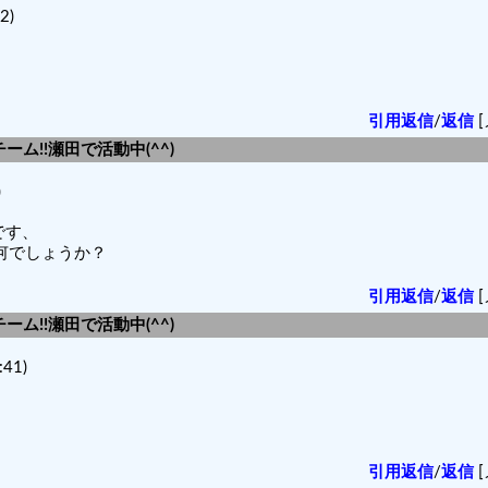
2)
引用返信
/
返信
[
mixチーム!!瀬田で活動中(^^)
)
です、
何でしょうか？
引用返信
/
返信
[
mixチーム!!瀬田で活動中(^^)
41)
引用返信
/
返信
[