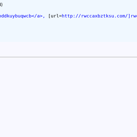
)
eddkuybuqwcb</a>,
 [url=
http://rwccaxbztksu.com/]rw