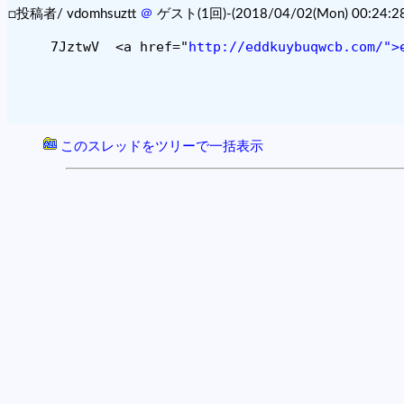
□投稿者/ vdomhsuztt
＠
ゲスト(1回)-(2018/04/02(Mon) 00:24:28
7JztwV  <a href="
http://eddkuybuqwcb.com/">
このスレッドをツリーで一括表示