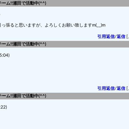
mixチーム!!瀬田で活動中(^^)
)
張ると思いますが、よろしくお願い致しますm(__)m
引用返信
/
返信
[
mixチーム!!瀬田で活動中(^^)
:04)
引用返信
/
返信
[
mixチーム!!瀬田で活動中(^^)
22)