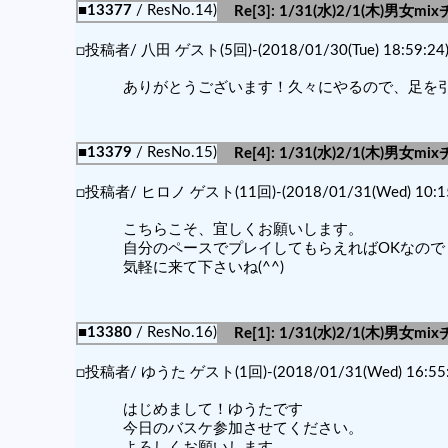
■13377
/ ResNo.14)
Re[3]: 1/31(水)2/1(木)男女
□投稿者/ 八田 ゲスト(5回)-(2018/01/30(Tue) 18:59:24
ありがとうございます！久々にやるので、足を引っ
■13379
/ ResNo.15)
Re[4]: 1/31(水)2/1(木)男女
□投稿者/ ヒロノ ゲスト(11回)-(2018/01/31(Wed) 10:15
こちらこそ、宜しくお願いします。
自分のペースでプレイしてもらえればOKなので
気軽に来て下さいね(^^)
■13380
/ ResNo.16)
Re[1]: 1/31(水)2/1(木)男女
□投稿者/ ゆうた ゲスト(1回)-(2018/01/31(Wed) 16:55:
はじめまして！ゆうたです
今日のバスケ参加させてください。
よろしくお願いします。