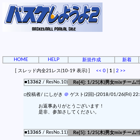
HOME
HELP
新規作成
新着
[ スレッド内全21レス(10-19 表示) ]
<<
0
|
1
|
2
>>
■13362
/ ResNo.10)
Re[4]: 1/25(木)男女mixチーム
□投稿者/ にしがき
＠
ゲスト(2回)-(2018/01/26(Fri) 22:
お返事ありがとうございます！
是非、参加さしてください。
■13365
/ ResNo.11)
Re[5]: 1/25(木)男女mixチーム