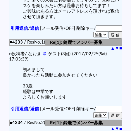
す。多くの大会にも参加してますので、真剣にバ
スケを楽しみたい方は是非お待ちしてます！
ご興味のある方はメールアドレスを頂ければ返信
させて頂きます。
引用返信
/
返信
[メール受信/OFF]
削除キー/
■4233
/ ResNo.1)
Re[1]: 鈴鹿でメンバー募集
▲
▼
■
□投稿者/ なおき
＠
ゲスト(3回)-(2017/02/25(Sat)
17:03:39)
初めまして
良かったら活動に参加させてください
33歳
経験は中学です
よろしくお願いします
引用返信
/
返信
[メール受信/OFF]
削除キー/
■4234
/ ResNo.2)
Re[1]: 鈴鹿でメンバー募集
▲
▼
■