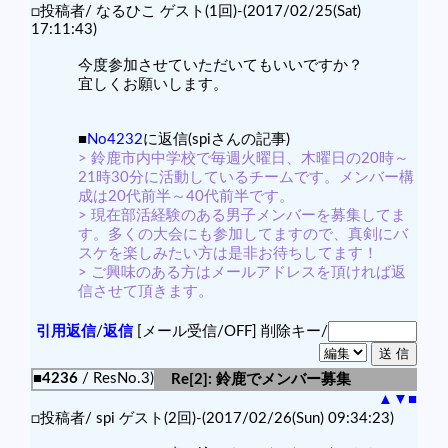
□投稿者/ なるひこ ゲスト(1回)-(2017/02/25(Sat)
17:11:43)
今度参加させていただいてもいいですか？
宜しくお願いします。
■
No4232
に返信(spiさんの記事)
> 鈴鹿市内中学校で毎週火曜日、木曜日の20時～
21時30分に活動しているチームです。メンバー構
成は20代前半～40代前半です。
> 現在部活経験のある男子メンバーを募集してま
す。多くの大会にも参加してますので、真剣にバ
スケを楽しみたい方は是非お待ちしてます！
> ご興味のある方はメールアドレスを頂ければ返
信させて頂きます。
引用返信
/
返信
[メール受信/OFF]
削除キー/
■4236
/ ResNo.3)
Re[2]: 鈴鹿でメンバー募集
▲
▼
■
□投稿者/ spi ゲスト(2回)-(2017/02/26(Sun) 09:34:23)