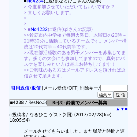
■
No4234
に返信(なるひこさんの記事)
> 今度参加させていただいてもいいですか？
> 宜しくお願いします。
>
>
> ■
No4232
に返信(spiさんの記事)
>>鈴鹿市内中学校で毎週火曜日、木曜日の20時～
21時30分に活動しているチームです。メンバー構
成は20代前半～40代前半です。
>>現在部活経験のある男子メンバーを募集してま
す。多くの大会にも参加してますので、真剣にバ
スケを楽しみたい方は是非お待ちしてます！
>>ご興味のある方はメールアドレスを頂ければ返
信させて頂きます。
引用返信
/
返信
[メール受信/OFF]
削除キー/
■4238
/ ResNo.5)
Re[3]: 鈴鹿でメンバー募集
▲
▼
■
□投稿者/ なるひこ ゲスト(2回)-(2017/02/28(Tue)
18:05:54)
メールさせてもらいました。また場所と時間と連