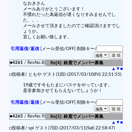
なおきさん
メールありがとうございます！
不慣れだった為返信が遅くなりすみませんでし
た、、、
メールさせて頂きましたのでご確認頂けますでし
ょうか。
宜しくお願い致します。
引用返信
/
返信
[メール受信/OFF]
削除キー/
■4261
/ ResNo.8)
Re[4]: 鈴鹿でメンバー募集
▲
▼
■
□投稿者/ ともや ゲスト(1回)-(2017/03/10(Fri) 22:51:55)
19歳です今もたまにバスケをやっています。
是非参加させてもらえないでしょうか！
引用返信
/
返信
[メール受信/OFF]
削除キー/
■4265
/ ResNo.9)
Re[5]: 鈴鹿でメンバー募集
▲
▼
■
□投稿者/ spi ゲスト(7回)-(2017/03/11(Sat) 22:58:47)