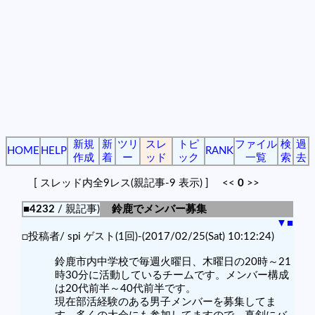
新規
新
ツリ
スレ
トピ
ファイル
検
過
HOME
HELP
RANK
作成
着
ー
ッド
ック
一覧
索
去
[ スレッド内全9レス(親記事-9 表示) ] <<
0
>>
■4232
/ 親記事)
鈴鹿でメンバー募集
▼
■
□投稿者/ spi ゲスト(1回)-(2017/02/25(Sat) 10:12:24)
鈴鹿市内中学校で毎週火曜日、木曜日の20時～21
時30分に活動しているチームです。メンバー構成
は20代前半～40代前半です。
現在部活経験のある男子メンバーを募集してま