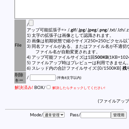
/
アップ可能拡張子=> /
.gif
/
.jpg
/
.jpeg
/
.png
/.txt/.lzh/.
1) 太字の拡張子は画像として認識されます。
2) 画像は初期状態で縮小サイズ250×250ピクセル
File
3) 同名ファイルがある、またはファイル名が不適切
ファイル名が自動変更されます。
4) アップ可能ファイルサイズは1回
500KB
(1KB=10
5) ファイルアップ時はプレビューは利用できません
6) スレッド内の合計ファイルサイズ:[0/1500KB]
残り
削除
/
(半角8文字以内)
キー
解決済み!
BOX/
解決したらチェックしてください!
(ファイルアッ
Mode/
Pass/