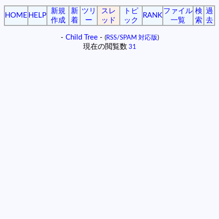
新規
新
ツリ
スレ
トピ
ファイル
検
過
HOME
HELP
RANK
作成
着
ー
ッド
ック
一覧
索
去
-
Child Tree
-
(
RSS/SPAM 対応版
)
現在の閲覧数
31