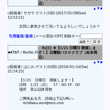
辺）
▲
▼
■
□投稿者/ サガラ ゲスト(1回)-(2017/01/08(Sun)
12:53:51)
次回に参加させて頂いてもよろしいでしょうか？
引用返信
/
返信
[メール受信/OFF]
削除キー/
Re[1]: ★【1/21 日曜日 開催しま
■4767
/ ResNo.9)
す！】日曜朝バスケクラブ（松本周
辺）
▲
▼
■
□投稿者/ はにわ ゲスト(10回)-(2018/01/16(Tue)
21:14:25)
【1/21 日曜日 開催します！】
日時 1/21（日） 17：00-19：00
場所 里山辺体育館
ご興味ある方、詳細は下記URLへ
nichibasu.wordpress.com