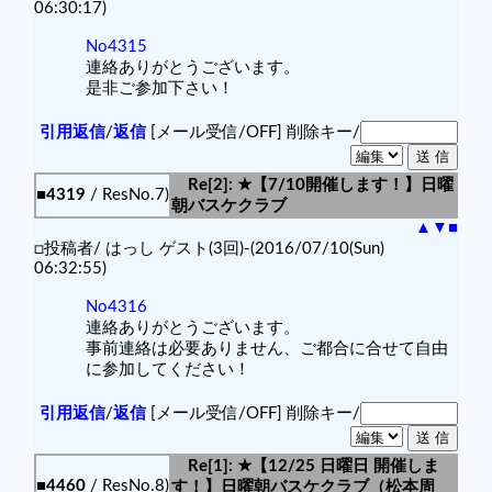
06:30:17)
No4315
連絡ありがとうございます。
是非ご参加下さい！
引用返信
/
返信
[メール受信/OFF]
削除キー/
Re[2]: ★【7/10開催します！】日曜
■4319
/ ResNo.7)
朝バスケクラブ
▲
▼
■
□投稿者/ はっし ゲスト(3回)-(2016/07/10(Sun)
06:32:55)
No4316
連絡ありがとうございます。
事前連絡は必要ありません、ご都合に合せて自由
に参加してください！
引用返信
/
返信
[メール受信/OFF]
削除キー/
Re[1]: ★【12/25 日曜日 開催しま
■4460
/ ResNo.8)
す！】日曜朝バスケクラブ（松本周