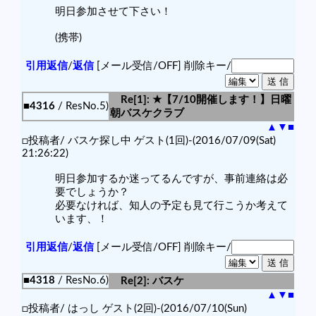
明日参加させて下さい！
(携帯)
引用返信
/
返信
[メール受信/OFF]
削除キー/
Re[1]: ★【7/10開催します！】日曜
■4316
/ ResNo.5)
朝バスケクラブ
▲
▼
■
□投稿者/ バスケ探し中 ゲスト(1回)-(2016/07/09(Sat)
21:26:22)
明日参加するか迷ってるんですが、事前連絡は必
要でしょうか？
必要なければ、知人の予定も見て行こうか考えて
います、！
引用返信
/
返信
[メール受信/OFF]
削除キー/
■4318
/ ResNo.6)
Re[2]: バスケ
▲
▼
■
□投稿者/ はっし ゲスト(2回)-(2016/07/10(Sun)