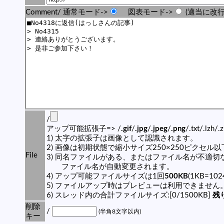
Comment/ 通常モード->
図表モード->
(適当に改行
/
アップ可能拡張子=> /
.gif
/
.jpg
/
.jpeg
/
.png
/.txt/.lzh/.
1) 太字の拡張子は画像として認識されます。
2) 画像は初期状態で縮小サイズ250×250ピクセル
File
3) 同名ファイルがある、またはファイル名が不適切
ファイル名が自動変更されます。
4) アップ可能ファイルサイズは1回
500KB
(1KB=10
5) ファイルアップ時はプレビューは利用できません
6) スレッド内の合計ファイルサイズ:[0/1500KB]
残り
削除
/
(半角8文字以内)
キー