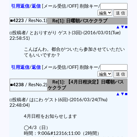
引用返信
/
返信
[メール受信/OFF]
削除キー/
■4223
/ ResNo.1)
Re[1]: 日曜朝バスケクラブ
▲
▼
■
□投稿者/ とおりすがり ゲスト(3回)-(2016/03/01(Tue)
22:58:51)
こんばんわ。都合がついたら参加させていただい
てもいいですか？
引用返信
/
返信
[メール受信/OFF]
削除キー/
Re[1]: 【4月日程決定】日曜朝バス
■4238
/ ResNo.2)
ケクラブ
▲
▼
■
□投稿者/ はにわ ゲスト(6回)-(2016/03/24(Thu)
22:48:04)
4月日程をお知らせします
◯4/3（日）
時間：9:00&#12316;11:00（2時間）