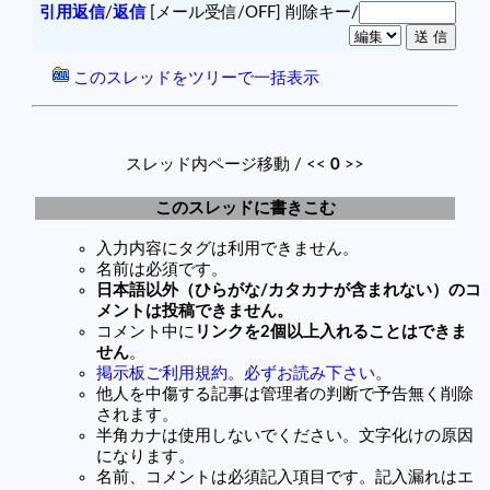
引用返信
/
返信
[メール受信/OFF]
削除キー/
このスレッドをツリーで一括表示
スレッド内ページ移動 / <<
0
>>
このスレッドに書きこむ
入力内容にタグは利用できません。
名前は必須です。
日本語以外（ひらがな/カタカナが含まれない）のコ
メントは投稿できません。
コメント中に
リンクを2個以上入れることはできま
せん
。
掲示板ご利用規約。必ずお読み下さい。
他人を中傷する記事は管理者の判断で予告無く削除
されます。
半角カナは使用しないでください。文字化けの原因
になります。
名前、コメントは必須記入項目です。記入漏れはエ