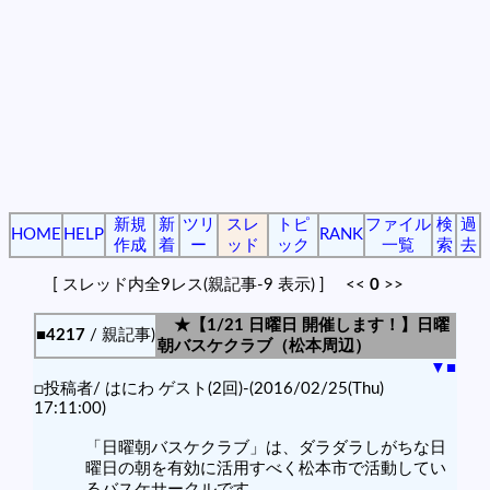
新規
新
ツリ
スレ
トピ
ファイル
検
過
HOME
HELP
RANK
作成
着
ー
ッド
ック
一覧
索
去
[ スレッド内全9レス(親記事-9 表示) ] <<
0
>>
★【1/21 日曜日 開催します！】日曜
■4217
/ 親記事)
朝バスケクラブ（松本周辺）
▼
■
□投稿者/ はにわ ゲスト(2回)-(2016/02/25(Thu)
17:11:00)
「日曜朝バスケクラブ」は、ダラダラしがちな日
曜日の朝を有効に活用すべく松本市で活動してい
るバスケサークルです。