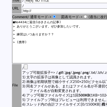
Title
/
/
URL
Comment/ 通常モード->
図表モード->
(適当に改行
/
アップ可能拡張子=> /
.gif
/
.jpg
/
.jpeg
/
.png
/.txt/.lzh/.
1) 太字の拡張子は画像として認識されます。
2) 画像は初期状態で縮小サイズ250×250ピクセル
File
3) 同名ファイルがある、またはファイル名が不適切
ファイル名が自動変更されます。
4) アップ可能ファイルサイズは1回
500KB
(1KB=10
5) ファイルアップ時はプレビューは利用できません
6) スレッド内の合計ファイルサイズ:[0/1500KB]
残り