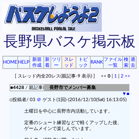
長野県バスケ掲示板
新規
新
ツリ
スレ
トピ
ファイル
検
過
HOME
HELP
RANK
作成
着
ー
ッド
ック
一覧
索
去
[ スレッド内全20レス(親記事-9 表示) ] <<
0
|
1
|
2
>>
■4428
/ 親記事)
長野市でメンバー募集
▼
■
□投稿者/ 03
＠
ゲスト(1回)-(2016/12/10(Sat) 16:13:05)
土曜日を中心に長野市内活動しています。
定番のシュート練習などで軽くアップした後、
ゲームメインで楽しんでいます。