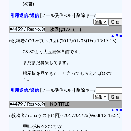
(携帯)
引用返信
/
返信
[メール受信/OFF]
削除キー/
■4459
/ ResNo.8)
次回は1/7（土）
▲
▼
■
□投稿者/ O3 ゲスト(3回)-(2017/01/05(Thu) 13:17:15)
08:30より大豆島体育館です。
まだまだ募集してます。
掲示板を見てきた、と言ってもらえればOKで
す。
引用返信
/
返信
[メール受信/OFF]
削除キー/
■4479
/ ResNo.9)
NO TITLE
▲
▼
■
□投稿者/ nana ゲスト(1回)-(2017/01/25(Wed) 12:45:21)
興味があるのですが、