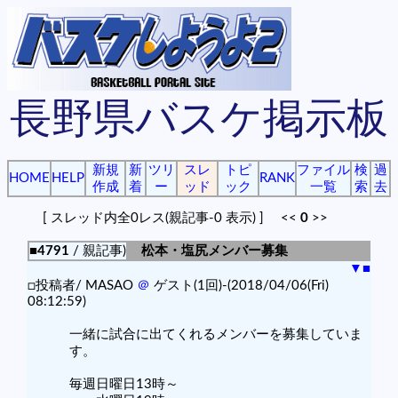
長野県バスケ掲示板
新規
新
ツリ
スレ
トピ
ファイル
検
過
HOME
HELP
RANK
作成
着
ー
ッド
ック
一覧
索
去
[ スレッド内全0レス(親記事-0 表示) ] <<
0
>>
■4791
/ 親記事)
松本・塩尻メンバー募集
▼
■
□投稿者/ MASAO
＠
ゲスト(1回)-(2018/04/06(Fri)
08:12:59)
一緒に試合に出てくれるメンバーを募集していま
す。
毎週日曜日13時～