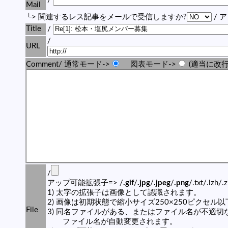
/
Mail
└> 関連するレス記事をメールで受信しますか?
/ 
Title
/
/
URL
Comment/ 通常モード->
図表モード->
(適当に改行
/
アップ可能拡張子=> /
.gif
/
.jpg
/
.jpeg
/
.png
/.txt/.lzh/.
1) 太字の拡張子は画像として認識されます。
2) 画像は初期状態で縮小サイズ250×250ピクセル
File
3) 同名ファイルがある、またはファイル名が不適切
ファイル名が自動変更されます。