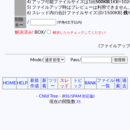
4) アップ可能ファイルサイズは1回
500KB
(1KB=10
5) ファイルアップ時はプレビューは利用できません
6) スレッド内の合計ファイルサイズ:[0/1500KB]
残り
削除
/
(半角8文字以内)
キー
解決済み!
BOX/
解決したらチェックしてください!
(ファイルアッ
Mode/
Pass/
新規
新
ツリ
スレ
トピ
ファイル
検
過
HOME
HELP
RANK
作成
着
ー
ッド
ック
一覧
索
去
-
Child Tree
-
(
RSS/SPAM 対応版
)
現在の閲覧数
31