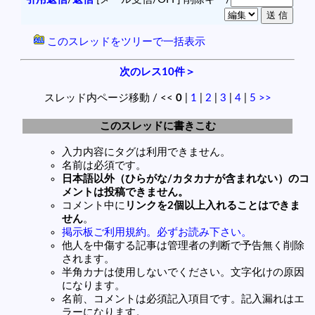
このスレッドをツリーで一括表示
次のレス10件＞
スレッド内ページ移動 / <<
0
|
1
|
2
|
3
|
4
|
5
>>
このスレッドに書きこむ
入力内容にタグは利用できません。
名前は必須です。
日本語以外（ひらがな/カタカナが含まれない）のコ
メントは投稿できません。
コメント中に
リンクを2個以上入れることはできま
せん
。
掲示板ご利用規約。必ずお読み下さい。
他人を中傷する記事は管理者の判断で予告無く削除
されます。
半角カナは使用しないでください。文字化けの原因
になります。
名前、コメントは必須記入項目です。記入漏れはエ
ラーになります。