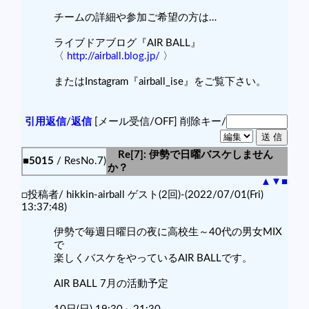
チームの詳細や参加ご希望の方は…
ライブドアブログ『AIR BALL』
〈
http://airball.blog.jp/
〉
またはInstagram『airball_ise』をご覧下さい。
引用返信
/
返信
[メール受信/OFF]
削除キー/
Re[7]: 伊勢で日曜バスケしません
■5015
/ ResNo.7)
か？
▲
▼
■
□投稿者/ hikkin-airball ゲスト(2回)-(2022/07/01(Fri)
13:37:48)
伊勢で毎週日曜日の夜に高校生～40代の男女MIX
で
楽しくバスケをやっているAIR BALLです。
AIR BALL 7月の活動予定