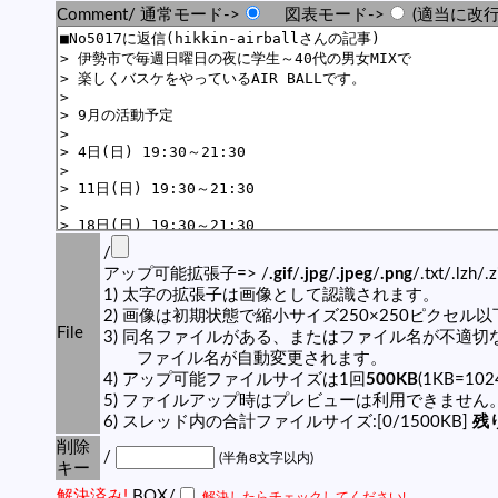
Comment/ 通常モード->
図表モード->
(適当に改行
/
アップ可能拡張子=> /
.gif
/
.jpg
/
.jpeg
/
.png
/.txt/.lzh/.
1) 太字の拡張子は画像として認識されます。
2) 画像は初期状態で縮小サイズ250×250ピクセル
File
3) 同名ファイルがある、またはファイル名が不適切
ファイル名が自動変更されます。
4) アップ可能ファイルサイズは1回
500KB
(1KB=10
5) ファイルアップ時はプレビューは利用できません
6) スレッド内の合計ファイルサイズ:[0/1500KB]
残り
削除
/
(半角8文字以内)
キー
解決済み!
BOX/
解決したらチェックしてください!