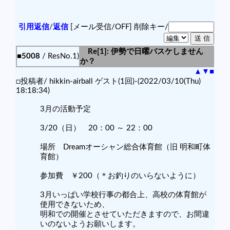
引用返信
/
返信
[メール受信/OFF]
削除キー/
Re[1]: 伊勢で日曜バスケしません
■5008
/ ResNo.1)
か？
▲
▼
■
□投稿者/ hikkin-airball ゲスト(1回)-(2022/03/10(Thu)
18:18:34)
3月の活動予定
3/20（日） 20：00 ～ 22：00
場所 Dreamオーシャン総合体育館（旧 明和町体
育館）
参加費 ￥200（＊お釣りのいらないように）
3月いっぱい学校行事の都合上、高校の体育館が
使用できないため、
明和での開催とさせていただきますので、お間違
いのないようお願いします。