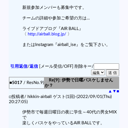
新規参加メンバーも募集中です。
チームの詳細や参加ご希望の方は…
ライブドアブログ『AIR BALL』
〈
http://airball.blog.jp/
〉
またはInstagram『airball_ise』をご覧下さい。
引用返信
/
返信
[メール受信/OFF]
削除キー/
Re[9]: 伊勢で日曜バスケしません
■5017
/ ResNo.9)
か？
▲
▼
■
□投稿者/ hikkin-airball ゲスト(1回)-(2022/09/01(Thu)
20:27:05)
伊勢市で毎週日曜日の夜に学生～40代の男女MIX
で
楽しくバスケをやっているAIR BALLです。