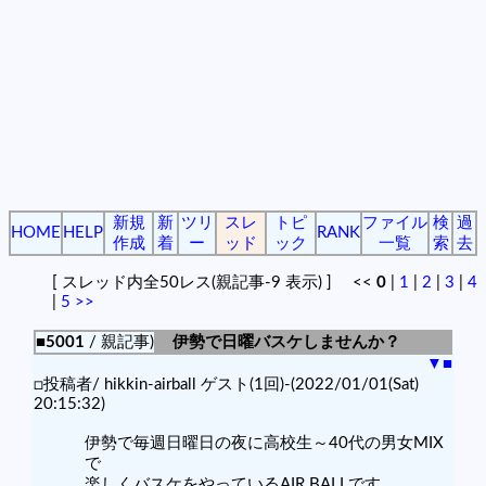
新規
新
ツリ
スレ
トピ
ファイル
検
過
HOME
HELP
RANK
作成
着
ー
ッド
ック
一覧
索
去
[ スレッド内全50レス(親記事-9 表示) ] <<
0
|
1
|
2
|
3
|
4
|
5
>>
■5001
/ 親記事)
伊勢で日曜バスケしませんか？
▼
■
□投稿者/ hikkin-airball ゲスト(1回)-(2022/01/01(Sat)
20:15:32)
伊勢で毎週日曜日の夜に高校生～40代の男女MIX
で
楽しくバスケをやっているAIR BALLです。