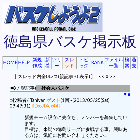
徳島県バスケ掲示板
新規
新
ツリ
スレ
トピ
ファイル
検
過
HOME
HELP
RANK
作成
着
ー
ッド
ック
一覧
索
去
[ スレッド内全0レス(親記事-0 表示) ] <<
0
>>
■8
/ 親記事)
社会人バスケ
▼
■
□投稿者/ Taniyan ゲスト(1回)-(2013/05/25(Sat)
09:49:31)
[ID:oJtXex44]
新規チーム設立に先立ち、メンバーを募集してい
ます。
目標は、来期の徳島リーグに参戦する事。興味あ
る方は、気軽にお問い合わせください。