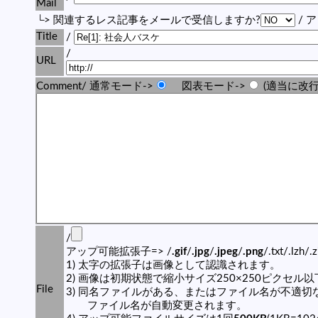
Mail
└> 関連するレス記事をメールで受信しますか?
/ 
Title
/
/
URL
Comment/ 通常モード->
図表モード->
(適当に改行
/
アップ可能拡張子=> /
.gif
/
.jpg
/
.jpeg
/
.png
/.txt/.lzh/.
1) 太字の拡張子は画像として認識されます。
2) 画像は初期状態で縮小サイズ250×250ピクセル
File
3) 同名ファイルがある、またはファイル名が不適切
ファイル名が自動変更されます。