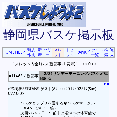
静岡県バスケ掲示板
新規
新
ツリ
スレ
トピ
ファイル
検
過
HOME
HELP
RANK
作成
着
ー
ッド
ック
一覧
索
去
[ スレッド内全1レス(親記事-1 表示) ] <<
0
>>
2/26サンデーモーニングバスケ沼津
■11463
/ 親記事)
場所☆
▼
■
□投稿者/ SBFANS ゲスト(67回)-(2017/02/19(Sun)
09:10:09)
バスケとジブリを愛する草バスケサークル
SBFANSです！（笑）
次回2/26（日）午前中は沼津市の体育館で