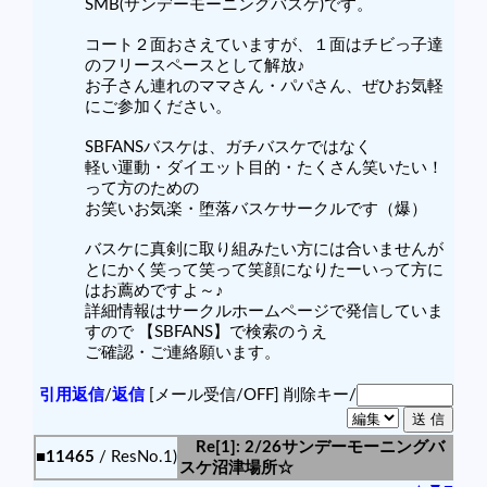
SMB(サンデーモーニングバスケ)です。
コート２面おさえていますが、１面はチビっ子達
のフリースペースとして解放♪
お子さん連れのママさん・パパさん、ぜひお気軽
にご参加ください。
SBFANSバスケは、ガチバスケではなく
軽い運動・ダイエット目的・たくさん笑いたい！
って方のための
お笑いお気楽・堕落バスケサークルです（爆）
バスケに真剣に取り組みたい方には合いませんが
とにかく笑って笑って笑顔になりたーいって方に
はお薦めですよ～♪
詳細情報はサークルホームページで発信していま
すので 【SBFANS】で検索のうえ
ご確認・ご連絡願います。
引用返信
/
返信
[メール受信/OFF]
削除キー/
Re[1]: 2/26サンデーモーニングバ
■11465
/ ResNo.1)
スケ沼津場所☆