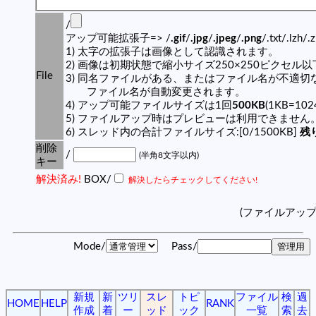
/
アップ可能拡張子=> /
.gif
/
.jpg
/
.jpeg
/
.png
/.txt/.lzh/.
1) 太字の拡張子は画像として認識されます。
2) 画像は初期状態で縮小サイズ250×250ピクセル
File
3) 同名ファイルがある、またはファイル名が不適切
ファイル名が自動変更されます。
4) アップ可能ファイルサイズは1回
500KB
(1KB=10
5) ファイルアップ時はプレビューは利用できません
6) スレッド内の合計ファイルサイズ:[0/1500KB]
残り
削除
/
(半角8文字以内)
キー
解決済み!
BOX/
解決したらチェックしてください!
(ファイルアッ
Mode/
Pass/
新規
新
ツリ
スレ
トピ
ファイル
検
過
HOME
HELP
RANK
作成
着
ー
ッド
ック
一覧
索
去