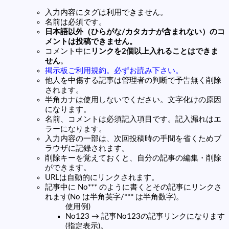
入力内容にタグは利用できません。
名前は必須です。
日本語以外（ひらがな/カタカナが含まれない）のコ
メントは投稿できません。
コメント中に
リンクを2個以上入れることはできま
せん
。
掲示板ご利用規約。必ずお読み下さい。
他人を中傷する記事は管理者の判断で予告無く削除
されます。
半角カナは使用しないでください。文字化けの原因
になります。
名前、コメントは必須記入項目です。記入漏れはエ
ラーになります。
入力内容の一部は、次回投稿時の手間を省くためブ
ラウザに記録されます。
削除キーを覚えておくと、自分の記事の編集・削除
ができます。
URLは自動的にリンクされます。
記事中に No*** のように書くとその記事にリンクさ
れます(No は半角英字/*** は半角数字)。
使用例)
No123 → 記事No123の記事リンクになります
(指定表示)。