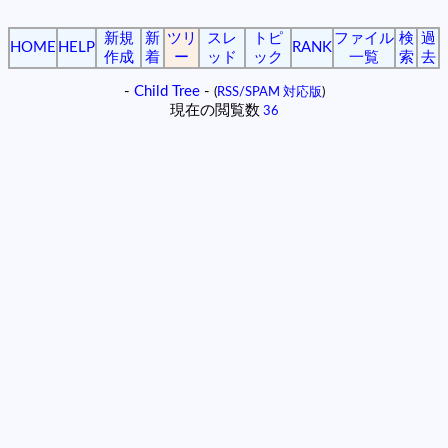
新規
新
ツリ
スレ
トピ
ファイル
検
過
HOME
HELP
RANK
作成
着
ー
ッド
ック
一覧
索
去
-
Child Tree
-
(
RSS/SPAM 対応版
)
現在の閲覧数
36