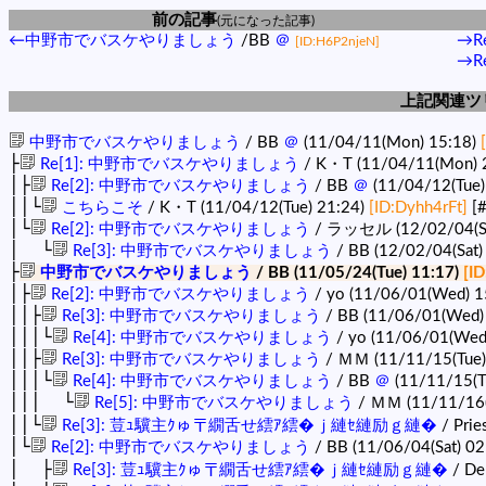
前の記事
(元になった記事)
←中野市でバスケやりましょう
/BB
＠
→R
[ID:H6P2njeN]
→R
上記関連ツ
中野市でバスケやりましょう
/ BB
＠
(11/04/11(Mon) 15:18)
├
Re[1]: 中野市でバスケやりましょう
/ K・T (11/04/11(Mon) 
│├
Re[2]: 中野市でバスケやりましょう
/ BB
＠
(11/04/12(Tue)
││└
こちらこそ
/ K・T (11/04/12(Tue) 21:24)
[ID:Dyhh4rFt]
[
│└
Re[2]: 中野市でバスケやりましょう
/ ラッセル (12/02/04(Sa
│ └
Re[3]: 中野市でバスケやりましょう
/ BB (12/02/04(Sat)
├
中野市でバスケやりましょう
/ BB (11/05/24(Tue) 11:17)
[I
│├
Re[2]: 中野市でバスケやりましょう
/ yo (11/06/01(Wed) 1
││├
Re[3]: 中野市でバスケやりましょう
/ BB (11/06/01(Wed)
│││└
Re[4]: 中野市でバスケやりましょう
/ yo (11/06/01(Wed
││├
Re[3]: 中野市でバスケやりましょう
/ ＭＭ (11/11/15(Tue)
│││└
Re[4]: 中野市でバスケやりましょう
/ BB
＠
(11/11/15(T
│││ └
Re[5]: 中野市でバスケやりましょう
/ ＭＭ (11/11/16
││└
Re[3]: 荳ｭ驥主ｸゅ〒繝舌せ繧ｱ繧�ｊ縺ｾ縺励ｇ縺�
/ Prie
│└
Re[2]: 中野市でバスケやりましょう
/ BB (11/06/04(Sat) 02
│ ├
Re[3]: 荳ｭ驥主ｸゅ〒繝舌せ繧ｱ繧�ｊ縺ｾ縺励ｇ縺�
/ De