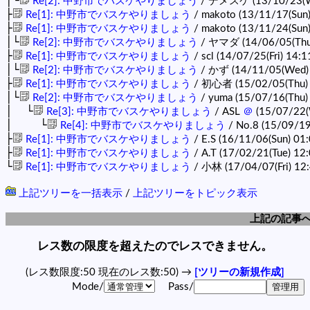
│└
Re[2]: 中野市でバスケやりましょう
/ デメスケ (13/10/23(W
├
Re[1]: 中野市でバスケやりましょう
/ makoto (13/11/17(Sun
├
Re[1]: 中野市でバスケやりましょう
/ makoto (13/11/24(Sun
│└
Re[2]: 中野市でバスケやりましょう
/ ヤマダ (14/06/05(Thu
├
Re[1]: 中野市でバスケやりましょう
/ scl (14/07/25(Fri) 14:1
│└
Re[2]: 中野市でバスケやりましょう
/ かず (14/11/05(Wed)
├
Re[1]: 中野市でバスケやりましょう
/ 初心者 (15/02/05(Thu) 
│└
Re[2]: 中野市でバスケやりましょう
/ yuma (15/07/16(Thu)
│ └
Re[3]: 中野市でバスケやりましょう
/ ASL
＠
(15/07/22(
│ └
Re[4]: 中野市でバスケやりましょう
/ No.8 (15/09/19
├
Re[1]: 中野市でバスケやりましょう
/ E.S (16/11/06(Sun) 01
├
Re[1]: 中野市でバスケやりましょう
/ A.T (17/02/21(Tue) 12
└
Re[1]: 中野市でバスケやりましょう
/ 小林 (17/04/07(Fri) 12
上記ツリーを一括表示
/
上記ツリーをトピック表示
上記の記事
レス数の限度を超えたのでレスできません。
(レス数限度:50 現在のレス数:50) →
[ツリーの新規作成]
Mode/
Pass/