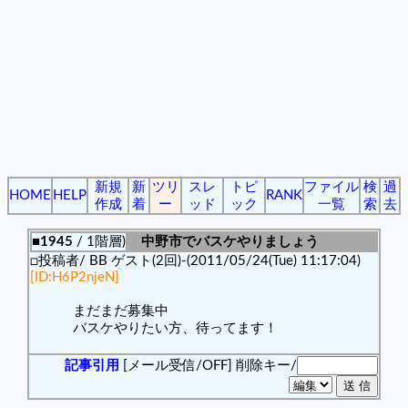
新規
新
ツリ
スレ
トピ
ファイル
検
過
HOME
HELP
RANK
作成
着
ー
ッド
ック
一覧
索
去
■1945
/ 1階層)
中野市でバスケやりましょう
□投稿者/ BB ゲスト(2回)-(2011/05/24(Tue) 11:17:04)
[ID:H6P2njeN]
まだまだ募集中
バスケやりたい方、待ってます！
記事引用
[メール受信/OFF]
削除キー/