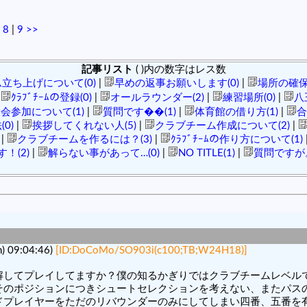
|
8
|
9
>>
記事リスト
( )内の数字はレス数
立ち上げについて(0)
|
早めの返事お願いします(0)
|
場所の確保(
|
ｸﾗﾌﾞﾁｰﾑの登録(0)
|
オールラウンダー(2)
|
練習場所(0)
|
八王
会参加について(1)
|
質問です��(1)
|
体育館の借り方(1)
|
合
0)
|
挨拶してくれない人(5)
|
クラブチーム作成について(2)
|
|
クラブチームを作るには？(3)
|
ｸﾗﾌﾞﾁｰﾑの作り方について(1)
！(2)
|
解らない事があって…(0)
|
NO TITLE(1)
|
質問ですが。
09:04:46)
[ID:DoCoMo/SO903i(c100;TB;W24H18)]
解してプレイしてますか？僕の知るかぎりではクラブチームレベル
そのポジションにつきシュートセレクションを考えない、またパス
ドプレイヤーをただのリバウンダーのみにしてしまい四番、五番を