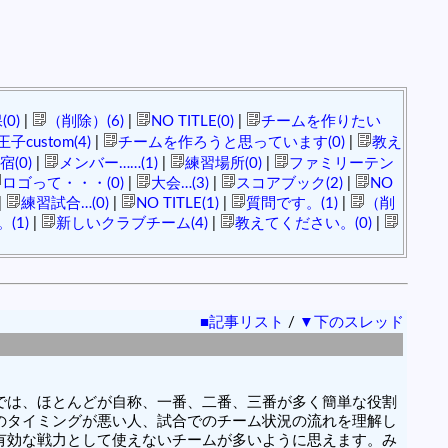
0)
|
（削除）(6)
|
NO TITLE(0)
|
チームを作りたい
子custom(4)
|
チームを作ろうと思っています(0)
|
教え
宿(0)
|
メンバー……(1)
|
練習場所(0)
|
ファミリーテン
ロゴって・・・(0)
|
大会…(3)
|
スコアブック(2)
|
NO
|
練習試合…(0)
|
NO TITLE(1)
|
質問です。(1)
|
（削
(1)
|
新しいクラブチーム(4)
|
教えてください。(0)
|
■記事リスト
/
▼下のスレッド
では、ほとんどが自称、一番、二番、三番が多く簡単な役割
のタイミングが悪い人、試合でのチーム状況の流れを理解し
有効な戦力として使えないチームが多いように思えます。み