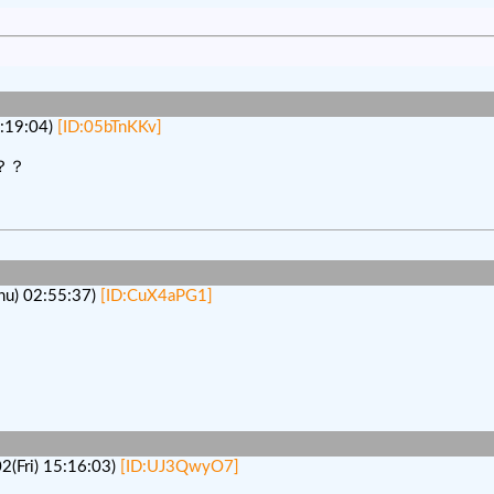
19:04)
[ID:05bTnKKv]
？？
) 02:55:37)
[ID:CuX4aPG1]
ri) 15:16:03)
[ID:UJ3QwyO7]