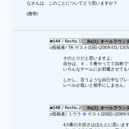
なさんは、このことについてどう思いますか？
(携帯)
■144
/ ResNo.1)
Re[1]: オールラウン
□投稿者/ TK ゲスト(1回)-(2009/01/13(Tue
そのとりだと思いますよ。
自分は、４，５番やってて自称で
いろんなチームにお邪魔させても
しかし、言うような自己中なプレ
レベルが低いと相手にしません。
■148
/ ResNo.2)
Re[2]: オールラウン
□投稿者/ ミウラ
＠
ゲスト(20回)-(2009/05
4,5番の大切さはほんとに思いま