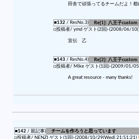
田舎で頑張ってるチームだよ！都
■132
/ ResNo.3)
Re[1]: 八王子custom
□投稿者/ ymd ゲスト(2回)-(2008/06/10(Tu
宣伝 乙
■143
/ ResNo.4)
Re[2]: 八王子custom
□投稿者/ Mike ゲスト(1回)-(2009/01/05(
A great resource - many thanks!
■142
/ 親記事)
チームを作ろうと思っています
□投稿者/ NENZI ゲスト(1回)-(2008/10/29(Wed) 21:51:21)