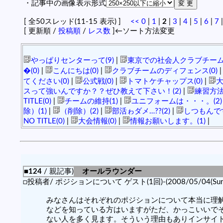
・記事中の画像表示形式
[ 全50スレッド(11-15 表示) ]
<<
0
|
1
|
2
|
3
|
4
|
5
|
6
|
7
[ 更新順 /
投稿順
/
レス数
]←ソート方法変更
やっぱりセンターって(9)
|
東京での社会人クラブチーム
�(0)
|
こんにちは(0)
|
クラブチームのディフェンス(0)
てください(0)
|
公式戦(0)
|
トマトケチャップス(0)
|
大
スって強いんですか？？ぜひ教えて下さい！(2)
|
練習方法(
TITLE(0)
|
チームの維持(1)
|
ユニフォームは・・・。(2)
除）(1)
|
（削除）(2)
|
部活ゎダメ…??(2)
|
しつもんです
NO TITLE(0)
|
大会情報(0)
|
情報お願いします。(1)
|
■124
/ 親記事)
オールラウンダー
□投稿者/ ポジションについて ゲスト(1回)-(2008/05/04(Sun) 
みなさんはそれぞれのポジションについて本当に理
などを知っている方はいますがただ、かっこいいで
ない人を多く見ます。そういう理由もありインサイ