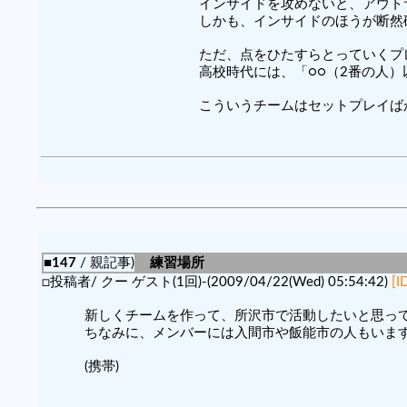
インサイドを攻めないと、アウト
しかも、インサイドのほうが断然
ただ、点をひたすらとっていくプ
高校時代には、「○○（2番の人
こういうチームはセットプレイば
■147
/ 親記事)
練習場所
□投稿者/ クー ゲスト(1回)-(2009/04/22(Wed) 05:54:42)
[I
新しくチームを作って、所沢市で活動したいと思って
ちなみに、メンバーには入間市や飯能市の人もいま
(携帯)