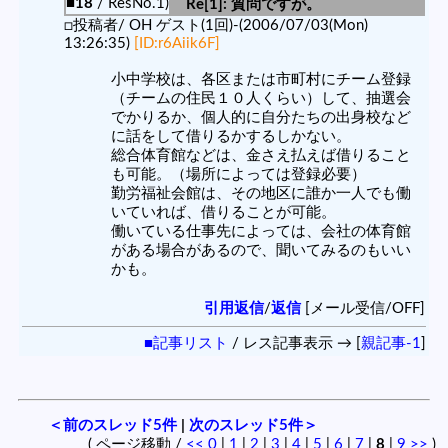
■18
/ ResNo.1)
Re[1]: 質問ですが。
□投稿者/ OH ゲスト(1回)-(2006/07/03(Mon)
13:26:35)
[ID:r6Aiik6F]
小中学校は、各区または市町村にチーム登録
（チームの住民１０人くらい）して、抽選会
でかりるか、個人的に自分たちの出身校など
に話をして借りるかするしかない。
総合体育館などは、金さえ払えば借りること
も可能。（場所によっては登録必要）
勤労福祉会館は、その地区に誰か一人でも働
いていれば、借りることが可能。
働いている仕事先によっては、会社の体育館
がある場合があるので、聞いてみるのもいい
かも。
引用返信
/
返信
[メール受信/OFF]
■記事リスト
/ レス記事表示 → [
親記事-1
]
＜前のスレッド5件
|
次のスレッド5件＞
( ページ移動 /
<<
0
|
1
|
2
|
3
|
4
|
5
|
6
|
7
|
8
|
9
>>
)