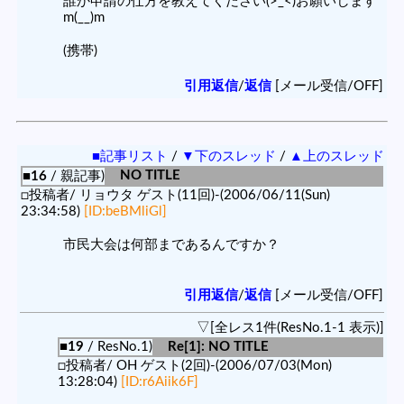
誰か申請の仕方を教えてください(>_<)お願いします
m(__)m
(携帯)
引用返信
/
返信
[メール受信/OFF]
■記事リスト
/
▼下のスレッド
/
▲上のスレッド
NO TITLE
■16
/ 親記事)
□投稿者/ リョウタ ゲスト(11回)-(2006/06/11(Sun)
23:34:58)
[ID:beBMliGl]
市民大会は何部まであるんですか？
引用返信
/
返信
[メール受信/OFF]
▽[全レス1件(ResNo.1-1 表示)]
■19
/ ResNo.1)
Re[1]: NO TITLE
□投稿者/ OH ゲスト(2回)-(2006/07/03(Mon)
13:28:04)
[ID:r6Aiik6F]