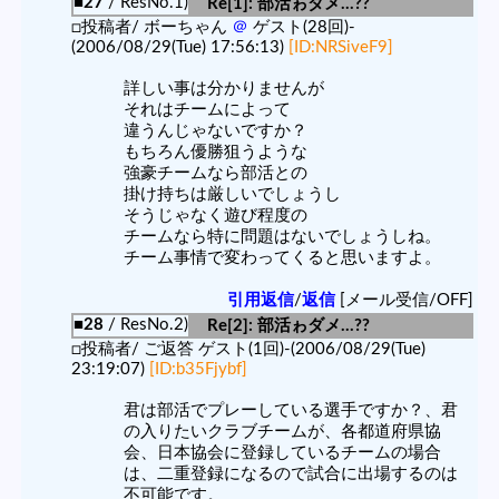
■27
/ ResNo.1)
Re[1]: 部活ゎダメ…??
□投稿者/ ボーちゃん
＠
ゲスト(28回)-
(2006/08/29(Tue) 17:56:13)
[ID:NRSiveF9]
詳しい事は分かりませんが
それはチームによって
違うんじゃないですか？
もちろん優勝狙うような
強豪チームなら部活との
掛け持ちは厳しいでしょうし
そうじゃなく遊び程度の
チームなら特に問題はないでしょうしね。
チーム事情で変わってくると思いますよ。
引用返信
/
返信
[メール受信/OFF]
■28
/ ResNo.2)
Re[2]: 部活ゎダメ…??
□投稿者/ ご返答 ゲスト(1回)-(2006/08/29(Tue)
23:19:07)
[ID:b35Fjybf]
君は部活でプレーしている選手ですか？、君
の入りたいクラブチームが、各都道府県協
会、日本協会に登録しているチームの場合
は、二重登録になるので試合に出場するのは
不可能です。