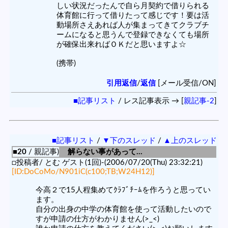
しい状況だったんで自ら月契約で借りられる
体育館に行って借りたって感じです！要は活
動場所さえあれば人が集まってきてクラブチ
ームになると思うんで登録できなくても場所
が確保出来ればＯＫだと思いますよ☆
(携帯)
引用返信
/
返信
[メール受信/ON]
■記事リスト
/ レス記事表示 → [
親記事-2
]
■記事リスト
/
▼下のスレッド
/
▲上のスレッド
■20
/ 親記事)
解らない事があって…
□投稿者/ とむ ゲスト(1回)-(2006/07/20(Thu) 23:32:21)
[ID:DoCoMo/N901iC(c100;TB;W24H12)]
今高２で15人程集めてｸﾗﾌﾞﾁｰﾑを作ろうと思ってい
ます。
自分の出身の中学の体育館を使って活動したいので
すが申請の仕方がわかりません(>_<)