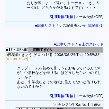
たしか区によって違い、トーナメントか、リ
ーグ戦、どちらかがあるはずですが・・・
引用返信
/
返信
[メール受信/OFF]
■記事リスト
/ レス記事表示 → [
親記事-1
]
■記事リスト
/
▲上のスレッド
■17
/ 親記事)
質問ですが。
□投稿者/ きょう ゲスト(1回)-(2006/06/29(Thu) 20:59:33)
[ID:GnBaJSTf]
クラブチームを初めて作ろうとおもっているんです
が、中学校などを借りるにはどうしたらいいのでし
ょうか？
あと、中学校などその地域に住んでないと借りられ
ないのですか？
引用返信
/
返信
[メール受信/OFF]
▽[全レス1件(ResNo.1-1 表示)]