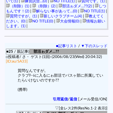
いて(1)
|
練習試合…(0)
|
NO TITLE(1)
|
質問です。(1)
|
（削除）(1)
|
（削除）(2)
|
部活ゎダメ…??(2)
|
しつ
もんです！(2)
|
解らない事があって…(0)
|
NO TITLE(1)
|
質問ですが。(1)
|
新しいクラブチーム(4)
|
教えてく
ださい。(0)
|
NO TITLE(0)
|
大会情報(0)
|
情報お願い
します。(1)
|
■記事リスト
/
▼下のスレッド
■25
/ 親記事)
部活ゎダメ…??
□投稿者/ さ・ ゲスト(1回)-(2006/08/23(Wed) 20:04:32)
[ID:au/SA33]
質問なんですが。
クラブﾁｰﾑに入るにゎ部活でバスヶ部に所属してい
たらいけないのですか??
(携帯)
引用返信
/
返信
[メール受信/ON]
▽[全レス2件(ResNo.1-2 表示)]