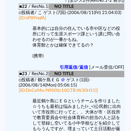
▽[全レス2件(ResNo.1-2 表示)]
■22
/ ResNo.1)
NO TITLE
□投稿者/ こ ゲスト(7回)-(2006/08/11(Fri) 21:04:03)
[ID:nP89nqfA]
基本的には自分の住んでいる市や区などの役
所に行って生涯スポーツ課という課に問い合
わせるのが一番かもね。
体育館とかは確保できてるの？
(携帯)
引用返信
/
返信
[メール受信/OFF]
■23
/ ResNo.2)
NO TITLE
□投稿者/ 鶴ケ島ＥＧ
＠
ゲスト(1回)-
(2006/08/14(Mon) 05:06:15)
[ID:DoCoMo/N900i(c100;TB;W30H15)]
最近鶴ケ島にＥＧというチームを作りました
☆うちも最初は悩みました(>_<)公民館に出向
いて市役所に行ってと。。大体が市・区役所
で教育委員会や社会体育科の担当の人と話を
して登録し空いてる小中学校などを紹介して
もらうんですが、埋まっていて土日活動が厳