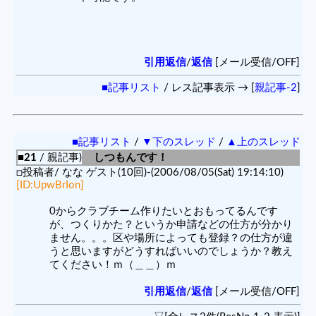
引用返信
/
返信
[メール受信/OFF]
■記事リスト
/ レス記事表示 → [
親記事-2
]
■記事リスト
/
▼下のスレッド
/
▲上のスレッド
■21
/ 親記事)
しつもんです！
□投稿者/ なな ゲスト(10回)-(2006/08/05(Sat) 19:14:10)
[ID:UpwBrIon]
0からクラブチーム作りたいとおもってるんです
が、つくりかた？というか申請などの仕方が分かり
ません。。。区や場所によっても登録？の仕方が違
うと思いますがどうすればいいのでしょうか？教え
てください！ｍ（＿＿）ｍ
引用返信
/
返信
[メール受信/OFF]