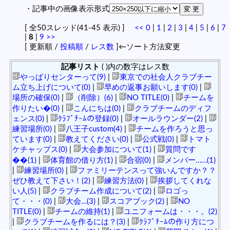
・記事中の画像表示形式
[ 全50スレッド(41-45 表示) ]
<<
0
|
1
|
2
|
3
|
4
|
5
|
6
|
7
|
8
|
9
>>
[ 更新順 /
投稿順
/
レス数
]←ソート方法変更
記事リスト
( )内の数字はレス数
やっぱりセンターって(9)
|
東京での社会人クラブチー
ム立ち上げについて(0)
|
早めの返事お願いします(0)
|
場所の確保(0)
|
（削除）(6)
|
NO TITLE(0)
|
チームを
作りたい�(0)
|
こんにちは(0)
|
クラブチームのディフ
ェンス(0)
|
ｸﾗﾌﾞﾁｰﾑの登録(0)
|
オールラウンダー(2)
|
練習場所(0)
|
八王子custom(4)
|
チームを作ろうと思っ
ています(0)
|
教えてください(0)
|
公式戦(0)
|
トマト
ケチャップス(0)
|
大会参加について(1)
|
質問です
��(1)
|
体育館の借り方(1)
|
合宿(0)
|
メンバー……(1)
|
練習場所(0)
|
ファミリーテンスって強いんですか？？
ぜひ教えて下さい！(2)
|
練習方法(0)
|
挨拶してくれな
い人(5)
|
クラブチーム作成について(2)
|
ロゴっ
て・・・(0)
|
大会…(3)
|
スコアブック(2)
|
NO
TITLE(0)
|
チームの維持(1)
|
ユニフォームは・・・。(2)
|
クラブチームを作るには？(3)
|
ｸﾗﾌﾞﾁｰﾑの作り方につ