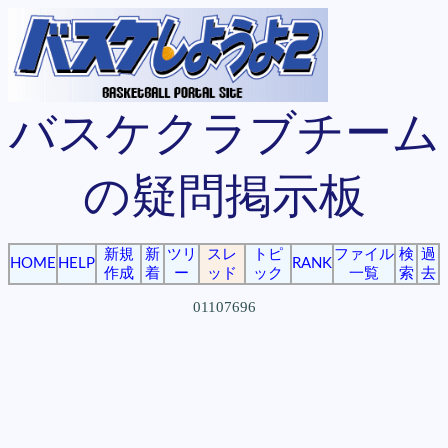
バスケクラブチーム
の疑問掲示板
新規
新
ツリ
スレ
トピ
ファイル
検
過
HOME
HELP
RANK
作成
着
ー
ッド
ック
一覧
索
去
01107696