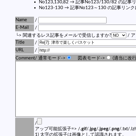
No123,130,82 → 記事No123/130/82 
No123-130 → 記事No123～130 の記事リ
Name
/
E-Mail
/
└> 関連するレス記事をメールで受信しますか?
/ 
Title
/
URL
/
Comment/ 通常モード->
図表モード->
(適当に改行
/
アップ可能拡張子=> /
.gif
/
.jpg
/
.jpeg
/
.png
/.txt/.l
1) 太字の拡張子は画像として認識されます。