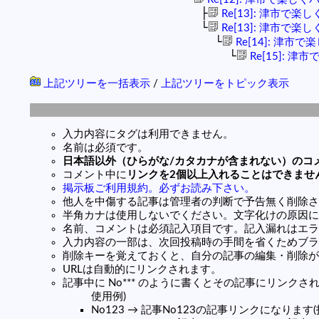
├
Re[13]: 津市で楽
└
Re[13]: 津市で楽
└
Re[14]: 津市
└
Re[15]: 
上記ツリーを一括表示
/
上記ツリーをトピック表示
入力内容にタグは利用できません。
名前は必須です。
日本語以外（ひらがな/カタカナが含まれない）のコ
コメント中に
リンクを2個以上入れることはできませ
掲示板ご利用規約。必ずお読み下さい。
他人を中傷する記事は管理者の判断で予告無く削除さ
半角カナは使用しないでください。文字化けの原因に
名前、コメントは必須記入項目です。記入漏れはエラ
入力内容の一部は、次回投稿時の手間を省くためブラ
削除キーを覚えておくと、自分の記事の編集・削除が
URLは自動的にリンクされます。
記事中に No*** のように書くとその記事にリンクされま
使用例)
No123 → 記事No123の記事リンクになります