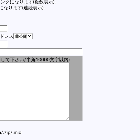
の記事リンクになります(複数表示)。
ンクになります(連続表示)。
アドレス
して下さい/半角10000文字以内)
zh/.zip/.mid