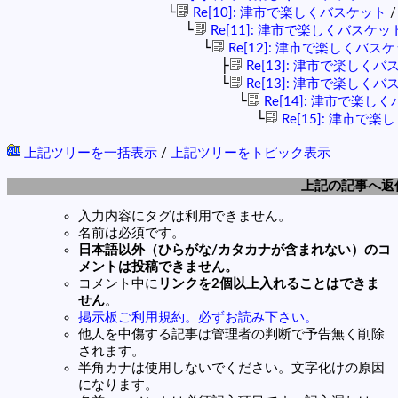
└
Re[10]: 津市で楽しくバスケット
/
└
Re[11]: 津市で楽しくバスケッ
└
Re[12]: 津市で楽しくバス
├
Re[13]: 津市で楽しく
└
Re[13]: 津市で楽しく
└
Re[14]: 津市で楽し
└
Re[15]: 津市で
上記ツリーを一括表示
/
上記ツリーをトピック表示
上記の記事へ返
入力内容にタグは利用できません。
名前は必須です。
日本語以外（ひらがな/カタカナが含まれない）のコ
メントは投稿できません。
コメント中に
リンクを2個以上入れることはできま
せん
。
掲示板ご利用規約。必ずお読み下さい。
他人を中傷する記事は管理者の判断で予告無く削除
されます。
半角カナは使用しないでください。文字化けの原因
になります。