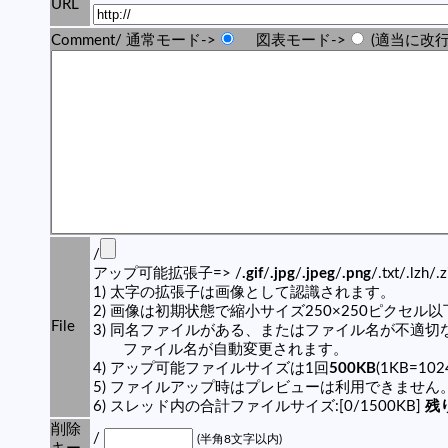
URL
Comment/ 通常モード->
図表モード->
(適当に改行
/
アップ可能拡張子=> /
.gif
/
.jpg
/
.jpeg
/
.png
/.txt/.lzh/.
1) 太字の拡張子は画像として認識されます。
2) 画像は初期状態で縮小サイズ250×250ピクセル
File
3) 同名ファイルがある、またはファイル名が不適切
ファイル名が自動変更されます。
4) アップ可能ファイルサイズは1回
500KB
(1KB=10
5) ファイルアップ時はプレビューは利用できません
6) スレッド内の合計ファイルサイズ:[0/1500KB]
残り
削除
/
(半角8文字以内)