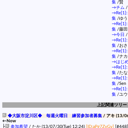
集
/賢
→チム
→Re[
集
/ゆう
→Re[
集
/藤田
→今日
→Re[
集
/お
→Re[
集
/ナ
→はじ
→Re[
集
/たな
→Re[
集
/Sen
→Re[
集
/ユウ
上記関連ツリー
◆大阪市淀川区◆ 毎週火曜日 練習参加者募集
/ アキ (13/06
←Now
├
参加希望
/ たか (13/07/30(Tue) 12:24)
[ID:aPg7ZyGy]
[#448