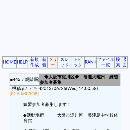
新規
新
ツリ
スレ
トピ
ファイル
検
過
HOME
HELP
RANK
作成
着
ー
ッド
ック
一覧
索
去
◆大阪市淀川区◆ 毎週火曜日 練習
■445
/ 親階層)
参加者募集
□投稿者/ アキ -(2013/06/26(Wed) 14:00:58)
[ID:AtkRC3Q8]
練習参加者募集します！
◆活動場所 大阪市淀川区 美津島中学校体
育館