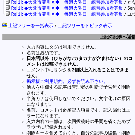
├
Re[1]: ◆大阪市淀川区◆ 毎週火曜日 練習参加者募集
/ たな
├
Re[1]: ◆大阪市淀川区◆ 毎週火曜日 練習参加者募集
/ Sen
└
Re[1]: ◆大阪市淀川区◆ 毎週火曜日 練習参加者募集
/ ユウ 
上記ツリーを一括表示
/
上記ツリーをトピック表示
上記の記事へ返
入力内容にタグは利用できません。
名前は必須です。
日本語以外（ひらがな/カタカナが含まれない）のコ
メントは投稿できません。
コメント中に
リンクを2個以上入れることはできま
せん
。
掲示板ご利用規約。必ずお読み下さい。
他人を中傷する記事は管理者の判断で予告無く削除
されます。
半角カナは使用しないでください。文字化けの原因
になります。
名前、コメントは必須記入項目です。記入漏れはエ
ラーになります。
入力内容の一部は、次回投稿時の手間を省くためブ
ラウザに記録されます。
削除キーを覚えておくと、自分の記事の編集・削除