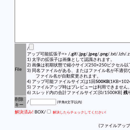
/
アップ可能拡張子=> /
.gif
/
.jpg
/
.jpeg
/
.png
/.txt/.lzh/.
1) 太字の拡張子は画像として認識されます。
2) 画像は初期状態で縮小サイズ250×250ピクセル
File
3) 同名ファイルがある、またはファイル名が不適切
ファイル名が自動変更されます。
4) アップ可能ファイルサイズは1回
500KB
(1KB=10
5) ファイルアップ時はプレビューは利用できません
6) スレッド内の合計ファイルサイズ:[0/1500KB]
残り
削除
/
(半角8文字以内)
キー
解決済み!
BOX/
解決したらチェックしてください!
(ファイルアッ