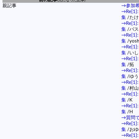
親記事
→参加
→Re[
集
/た
→Re[
集
/バ
→Re[
集
/yos
→Re[
集
/い
→Re[
集
/拓
→Re[
集
/ゆう
→Re[
集
/村
→Re[
集
/K
→Re[
集
/H
→質問
→Re[
集
/おゆ
→Re[