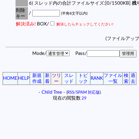
6) スレッド内の合計ファイルサイズ:[0/1500KB]
残り
削除
/
(半角8文字以内)
キー
解決済み!
BOX/
解決したらチェックしてください!
(ファイルアッ
Mode/
Pass/
新規
新
ツリ
スレ
トピ
ファイル
検
過
HOME
HELP
RANK
作成
着
ー
ッド
ック
一覧
索
去
-
Child Tree
-
(
RSS/SPAM 対応版
)
現在の閲覧数
29