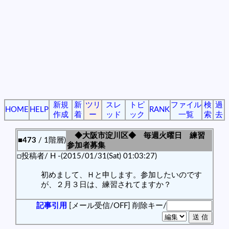
新規
新
ツリ
スレ
トピ
ファイル
検
過
HOME
HELP
RANK
作成
着
ー
ッド
ック
一覧
索
去
◆大阪市淀川区◆ 毎週火曜日 練習
■473
/ 1階層)
参加者募集
□投稿者/ H -(2015/01/31(Sat) 01:03:27)
初めまして、Ｈと申します。参加したいのです
が、２月３日は、練習されてますか？
記事引用
[メール受信/OFF]
削除キー/