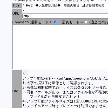
Title
/
/
URL
Comment/ 通常モード->
図表モード->
(適当に改行
/
アップ可能拡張子=> /
.gif
/
.jpg
/
.jpeg
/
.png
/.txt/.lzh/.
1) 太字の拡張子は画像として認識されます。
2) 画像は初期状態で縮小サイズ250×250ピクセル
File
3) 同名ファイルがある、またはファイル名が不適切
ファイル名が自動変更されます。
4) アップ可能ファイルサイズは1回
500KB
(1KB=10
5) ファイルアップ時はプレビューは利用できません