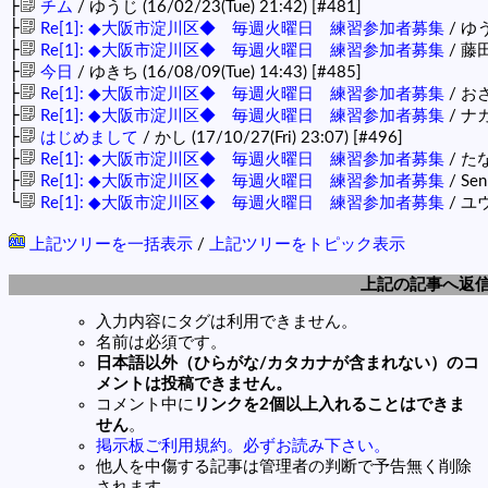
├
チム
/ ゆうじ (16/02/23(Tue) 21:42)
[#481]
├
Re[1]: ◆大阪市淀川区◆ 毎週火曜日 練習参加者募集
/ ゆう
├
Re[1]: ◆大阪市淀川区◆ 毎週火曜日 練習参加者募集
/ 藤田 
├
今日
/ ゆきち (16/08/09(Tue) 14:43)
[#485]
├
Re[1]: ◆大阪市淀川区◆ 毎週火曜日 練習参加者募集
/ おさ
├
Re[1]: ◆大阪市淀川区◆ 毎週火曜日 練習参加者募集
/ ナカ
├
はじめまして
/ かし (17/10/27(Fri) 23:07)
[#496]
├
Re[1]: ◆大阪市淀川区◆ 毎週火曜日 練習参加者募集
/ たな
├
Re[1]: ◆大阪市淀川区◆ 毎週火曜日 練習参加者募集
/ Sen
└
Re[1]: ◆大阪市淀川区◆ 毎週火曜日 練習参加者募集
/ ユウ 
上記ツリーを一括表示
/
上記ツリーをトピック表示
上記の記事へ返
入力内容にタグは利用できません。
名前は必須です。
日本語以外（ひらがな/カタカナが含まれない）のコ
メントは投稿できません。
コメント中に
リンクを2個以上入れることはできま
せん
。
掲示板ご利用規約。必ずお読み下さい。
他人を中傷する記事は管理者の判断で予告無く削除
されます。