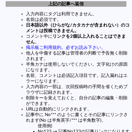
上記の記事へ返信
入力内容にタグは利用できません。
名前は必須です。
日本語以外（ひらがな/カタカナが含まれない）のコ
メントは投稿できません。
コメント中に
リンクを2個以上入れることはできま
せん
。
掲示板ご利用規約。必ずお読み下さい。
他人を中傷する記事は管理者の判断で予告無く削除
されます。
半角カナは使用しないでください。文字化けの原因
になります。
名前、コメントは必須記入項目です。記入漏れはエ
ラーになります。
入力内容の一部は、次回投稿時の手間を省くためブ
ラウザに記録されます。
削除キーを覚えておくと、自分の記事の編集・削除
ができます。
URLは自動的にリンクされます。
記事中に No*** のように書くとその記事にリンクさ
れます(No は半角英字/*** は半角数字)。
使用例)
No123 → 記事No123の記事リンクになります