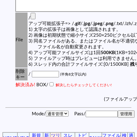
/
アップ可能拡張子=> /
.gif
/
.jpg
/
.jpeg
/
.png
/.txt/.lzh/.
1) 太字の拡張子は画像として認識されます。
2) 画像は初期状態で縮小サイズ250×250ピクセル
File
3) 同名ファイルがある、またはファイル名が不適切
ファイル名が自動変更されます。
4) アップ可能ファイルサイズは1回
500KB
(1KB=10
5) ファイルアップ時はプレビューは利用できません
6) スレッド内の合計ファイルサイズ:[0/1500KB]
残り
削除
/
(半角8文字以内)
キー
解決済み!
BOX/
解決したらチェックしてください!
(ファイルアッ
Mode/
Pass/
新規
新
ツリ
スレ
トピ
ファイル
検
過