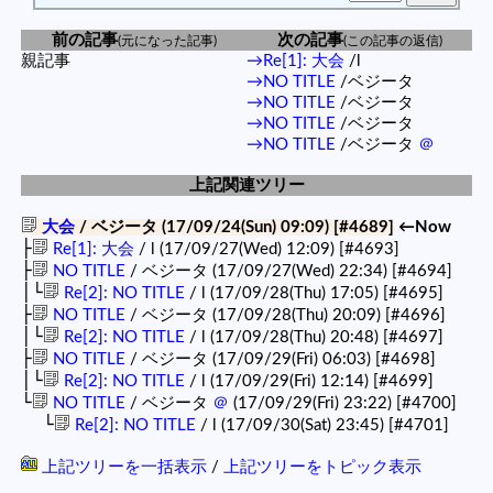
前の記事
次の記事
(元になった記事)
(この記事の返信)
親記事
→Re[1]: 大会
/l
→NO TITLE
/ベジータ
→NO TITLE
/ベジータ
→NO TITLE
/ベジータ
→NO TITLE
/ベジータ
＠
上記関連ツリー
大会
/ ベジータ (17/09/24(Sun) 09:09)
[#4689]
←Now
├
Re[1]: 大会
/ l (17/09/27(Wed) 12:09)
[#4693]
├
NO TITLE
/ ベジータ (17/09/27(Wed) 22:34)
[#4694]
│└
Re[2]: NO TITLE
/ l (17/09/28(Thu) 17:05)
[#4695]
├
NO TITLE
/ ベジータ (17/09/28(Thu) 20:09)
[#4696]
│└
Re[2]: NO TITLE
/ l (17/09/28(Thu) 20:48)
[#4697]
├
NO TITLE
/ ベジータ (17/09/29(Fri) 06:03)
[#4698]
│└
Re[2]: NO TITLE
/ l (17/09/29(Fri) 12:14)
[#4699]
└
NO TITLE
/ ベジータ
＠
(17/09/29(Fri) 23:22)
[#4700]
└
Re[2]: NO TITLE
/ l (17/09/30(Sat) 23:45)
[#4701]
上記ツリーを一括表示
/
上記ツリーをトピック表示