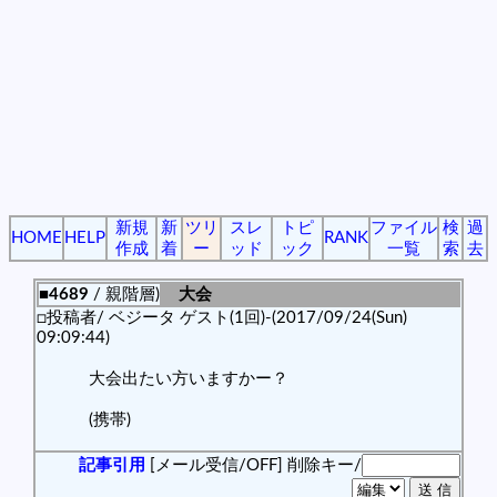
新規
新
ツリ
スレ
トピ
ファイル
検
過
HOME
HELP
RANK
作成
着
ー
ッド
ック
一覧
索
去
■4689
/ 親階層)
大会
□投稿者/ ベジータ ゲスト(1回)-(2017/09/24(Sun)
09:09:44)
大会出たい方いますかー？
(携帯)
記事引用
[メール受信/OFF]
削除キー/