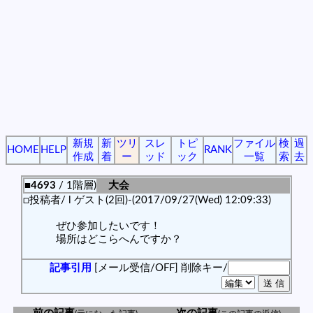
新規
新
ツリ
スレ
トピ
ファイル
検
過
HOME
HELP
RANK
作成
着
ー
ッド
ック
一覧
索
去
■4693
/ 1階層)
大会
□投稿者/ l ゲスト(2回)-(2017/09/27(Wed) 12:09:33)
ぜひ参加したいです！
場所はどこらへんですか？
記事引用
[メール受信/OFF]
削除キー/