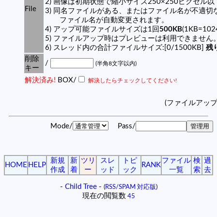
2) 画像は初期状態で縮小サイズ250×250ピクセル
File
3) 同名ファイルがある、またはファイル名が不適切
ファイル名が自動変更されます。
4) アップ可能ファイルサイズは1回
500KB
(1KB=10
5) ファイルアップ時はプレビューは利用できません
6) スレッド内の合計ファイルサイズ:[0/1500KB]
残り
削除
/
(半角8文字以内)
キー
解決済み!
BOX/
解決したらチェックしてください!
(ファイルアッ
Mode/
Pass/
新規
新
ツリ
スレ
トピ
ファイル
検
過
HOME
HELP
RANK
作成
着
ー
ッド
ック
一覧
索
去
-
Child Tree
-
(
RSS/SPAM 対応版
)
現在の閲覧数
45