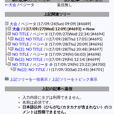
前の記事
次の記事
(元になった記事)
(この記事の返信)
←大会
/ベジータ
返信無し
上記関連ツリー
大会
/ ベジータ (17/09/24(Sun) 09:09)
[#4689]
├
大会
/ l (17/09/27(Wed) 12:09)
[#4693]
←Now
├
NO TITLE
/ ベジータ (17/09/27(Wed) 22:34)
[#4694]
│└
Re[2]: NO TITLE
/ l (17/09/28(Thu) 17:05)
[#4695]
├
NO TITLE
/ ベジータ (17/09/28(Thu) 20:09)
[#4696]
│└
Re[2]: NO TITLE
/ l (17/09/28(Thu) 20:48)
[#4697]
├
NO TITLE
/ ベジータ (17/09/29(Fri) 06:03)
[#4698]
│└
Re[2]: NO TITLE
/ l (17/09/29(Fri) 12:14)
[#4699]
└
NO TITLE
/ ベジータ
＠
(17/09/29(Fri) 23:22)
[#4700]
└
Re[2]: NO TITLE
/ l (17/09/30(Sat) 23:45)
[#4701]
上記ツリーを一括表示
/
上記ツリーをトピック表示
上記の記事へ返信
入力内容にタグは利用できません。
名前は必須です。
日本語以外（ひらがな/カタカナが含まれない）のコ
メントは投稿できません。