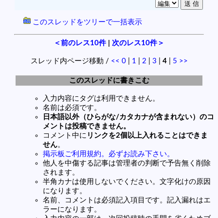
このスレッドをツリーで一括表示
＜前のレス10件
|
次のレス10件＞
スレッド内ページ移動 /
<<
0
|
1
|
2
|
3
|
4
|
5
>>
このスレッドに書きこむ
入力内容にタグは利用できません。
名前は必須です。
日本語以外（ひらがな/カタカナが含まれない）のコ
メントは投稿できません。
コメント中に
リンクを2個以上入れることはできま
せん
。
掲示板ご利用規約。必ずお読み下さい。
他人を中傷する記事は管理者の判断で予告無く削除
されます。
半角カナは使用しないでください。文字化けの原因
になります。
名前、コメントは必須記入項目です。記入漏れはエ
ラーになります。