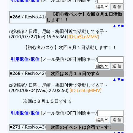
引用返信
/
返信
[メール受信/OFF]
削除キー/
【初心者バスケ】次回８月１日活動
■266
/ ResNo.41)
します！！
▲
▼
■
□投稿者/ 日曜、尼崎・梅田付近で活動してる子 -
(2010/07/27(Tue) 19:55:36)
[ID:Ln5LqMMV]
【初心者バスケ】次回８月１日活動します！！
引用返信
/
返信
[メール受信/OFF]
削除キー/
■268
/ ResNo.42)
次回は８月１５日です☆
▲
▼
■
□投稿者/ 日曜、尼崎・梅田付近で活動してる子 -
(2010/08/04(Wed) 22:03:50)
[ID:Ln5LqMMV]
次回は８月１５日です☆
引用返信
/
返信
[メール受信/OFF]
削除キー/
■271
/ ResNo.43)
次回のイベントは合宿で～す！