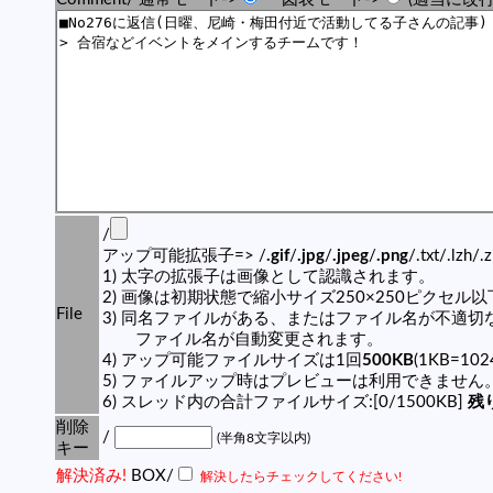
/
アップ可能拡張子=> /
.gif
/
.jpg
/
.jpeg
/
.png
/.txt/.lzh/.
1) 太字の拡張子は画像として認識されます。
2) 画像は初期状態で縮小サイズ250×250ピクセル
File
3) 同名ファイルがある、またはファイル名が不適切
ファイル名が自動変更されます。
4) アップ可能ファイルサイズは1回
500KB
(1KB=10
5) ファイルアップ時はプレビューは利用できません
6) スレッド内の合計ファイルサイズ:[0/1500KB]
残り
削除
/
(半角8文字以内)
キー
解決済み!
BOX/
解決したらチェックしてください!