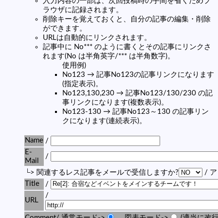
入力内容の一部は、次回投稿時の手間を省くためブ
ラウザに記録されます。
削除キーを覚えておくと、自分の記事の編集・削除
ができます。
URLは自動的にリンクされます。
記事中に No*** のように書くとその記事にリンクさ
れます(No は半角英字/*** は半角数字)。
使用例)
No123 → 記事No123の記事リンクになります
(指定表示)。
No123,130,230 → 記事No123/130/230 の記
事リンクになります(複数表示)。
No123-130 → 記事No123～130 の記事リン
クになります(連続表示)。
Name
/
E-
/
Mail
└> 関連するレス記事をメールで受信しますか?
/ 
Title
/
/
URL
Comment/ 通常モード->
図表モード->
(適当に改行