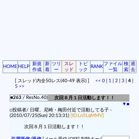
新規
新
ツリ
スレ
トピ
ファイル
検
過
HOME
HELP
RANK
作成
着
ー
ッド
ック
一覧
索
去
[ スレッド内全50レス(40-49 表示) ]
<<
0
|
1
|
2
|
3
|
4
|
5
>>
■263
/ ResNo.40)
次回８月１日活動します！！
▼
■
□投稿者/ 日曜、尼崎・梅田付近で活動してる子 -
(2010/07/25(Sun) 20:13:31)
[ID:Ln5LqMMV]
次回８月１日活動します！！