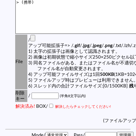
/
アップ可能拡張子=> /
.gif
/
.jpg
/
.jpeg
/
.png
/.txt/.lzh/.
1) 太字の拡張子は画像として認識されます。
2) 画像は初期状態で縮小サイズ250×250ピクセル
File
3) 同名ファイルがある、またはファイル名が不適切
ファイル名が自動変更されます。
4) アップ可能ファイルサイズは1回
500KB
(1KB=10
5) ファイルアップ時はプレビューは利用できません
6) スレッド内の合計ファイルサイズ:[0/1500KB]
残り
削除
/
(半角8文字以内)
キー
解決済み!
BOX/
解決したらチェックしてください!
(ファイルアッ
Mode/
Pass/