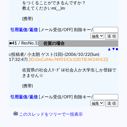
をつくることができるんですか？
教えてくださいm(__)m
(携帯)
引用返信
/
返信
[メール受信/OFF]
削除キー/
■41
/ ResNo.1)
佐賀の場合
▲
▼
■
□投稿者/ 小太朗 ゲスト(1回)-(2006/10/22(Sun)
17:32:47)
[ID:DoCoMo/N901iC(c100;TB;W24H12)]
佐賀県の社会人ﾘｰｸﾞは社会人か大学生しか登録で
きません☆
(携帯)
引用返信
/
返信
[メール受信/OFF]
削除キー/
このスレッドをツリーで一括表示