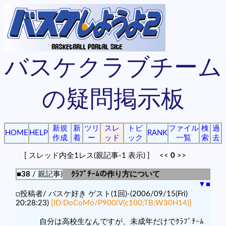
バスケクラブチーム
の疑問掲示板
新規
新
ツリ
スレ
トピ
ファイル
検
過
HOME
HELP
RANK
作成
着
ー
ッド
ック
一覧
索
去
[ スレッド内全1レス(親記事-1 表示) ] <<
0
>>
■38
/ 親記事)
ｸﾗﾌﾞﾁｰﾑの作り方について
▼
■
□投稿者/ バスケ好き ゲスト(1回)-(2006/09/15(Fri)
20:28:23)
[ID:DoCoMo/P900iV(c100;TB;W30H14)]
自分は高校生なんですが、未成年だけでｸﾗﾌﾞﾁｰﾑ