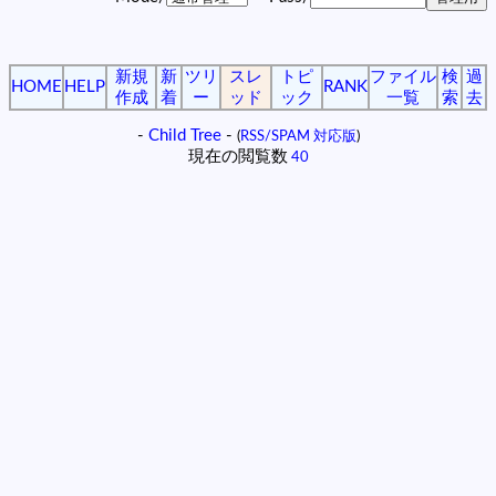
新規
新
ツリ
スレ
トピ
ファイル
検
過
HOME
HELP
RANK
作成
着
ー
ッド
ック
一覧
索
去
-
Child Tree
-
(
RSS/SPAM 対応版
)
現在の閲覧数
40