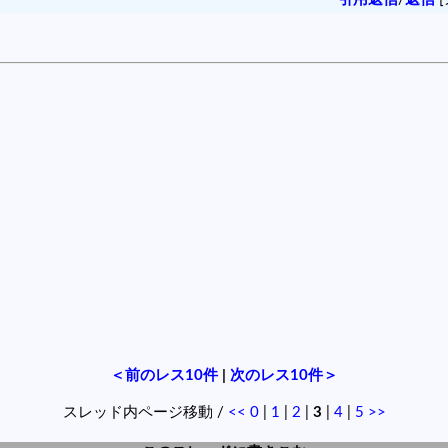
＜前のレス10件
|
次のレス10件＞
スレッド内ページ移動 /
<<
0
|
1
|
2
|
3
|
4
|
5
>>