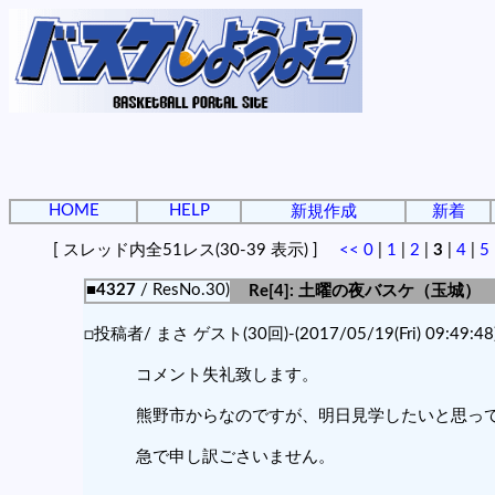
HOME
HELP
新規作成
新着
[ スレッド内全51レス(30-39 表示) ]
<<
0
|
1
|
2
|
3
|
4
|
5
■4327
/ ResNo.30)
Re[4]: 土曜の夜バスケ（玉城）
□投稿者/ まさ ゲスト(30回)-(2017/05/19(Fri) 09:49:48
コメント失礼致します。
熊野市からなのですが、明日見学したいと思っ
急で申し訳ごさいません。