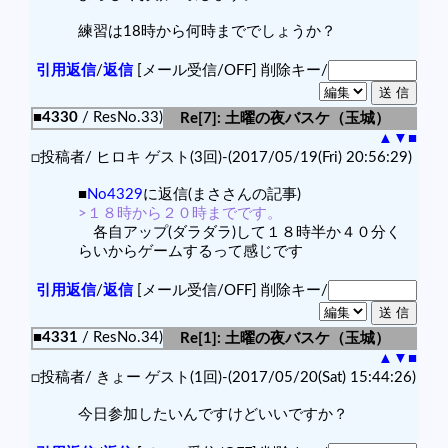
練習は18時から何時まででしょうか？
引用返信
/
返信
[メール受信/OFF]
削除キー/
■4330
/ ResNo.33)
Re[7]: 土曜の夜バスケ（玉城）
▲
▼
■
□投稿者/ ヒロキ ゲスト(3回)-(2017/05/19(Fri) 20:56:29)
■
No4329
に返信(まささんの記事)
>１８時から２０時までです。
各自アップ(ダラダラ)して１８時半か４０分く
らいからゲームするって感じです
引用返信
/
返信
[メール受信/OFF]
削除キー/
■4331
/ ResNo.34)
Re[1]: 土曜の夜バスケ（玉城）
▲
▼
■
□投稿者/ きょー ゲスト(1回)-(2017/05/20(Sat) 15:44:26)
今日参加したいんですけどいいですか？