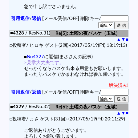
急で申し訳ごさいません。
引用返信
/
返信
[メール受信/OFF]
削除キー/
■4328
/ ResNo.31)
Re[5]: 土曜の夜バスケ（玉城）
▲
▼
■
□投稿者/ ヒロキ ゲスト(2回)-(2017/05/19(Fri) 18:19:13)
■
No4327
に返信(まささんの記事)
>見学大丈夫です。
せっかくならバスケ出来る用意もお願いします。
まったりバスケでかまわなければ参加願います。
解決済み!
引用返信
/
返信
[メール受信/OFF]
削除キー/
■4329
/ ResNo.32)
Re[6]: 土曜の夜バスケ（玉城）
▲
▼
■
□投稿者/ まさ ゲスト(31回)-(2017/05/19(Fri) 20:11:29)
ご返信ありがとうございます。
よろしくお願い致します。