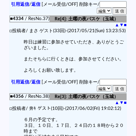
引用返信
/
返信
[メール受信/OFF]
削除キー/
■4334
/ ResNo.37)
Re[4]: 土曜の夜バスケ（玉城）
▲
▼
■
□投稿者/ まさ ゲスト(33回)-(2017/05/21(Sun) 13:23:53)
昨日は練習に参加させていただき、ありがとうご
ざいました。
またそちらに行くときは、参加させてください。
よろしくお願い致します。
引用返信
/
返信
[メール受信/OFF]
削除キー/
■4356
/ ResNo.38)
Re[3]: 土曜の夜バスケ（玉城）
▲
▼
■
□投稿者/ 奔ｷ ゲスト(10回)-(2017/06/02(Fri) 19:02:12)
６月の予定です。
３日、１０日、１７日、２４日の１８時から２０
時まで