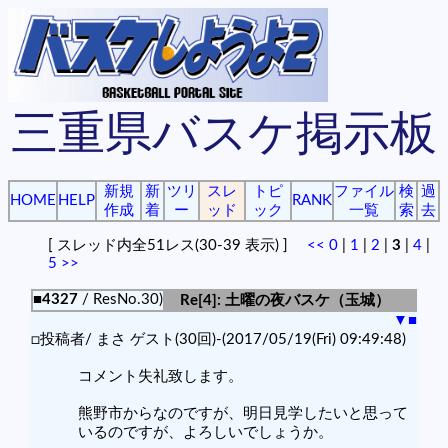
三重県バスケ掲示板
新規
新
ツリ
スレ
トピ
ファイル
検
過
HOME
HELP
RANK
作成
着
ー
ッド
ック
一覧
索
去
[ スレッド内全51レス(30-39 表示) ]
<<
0
|
1
|
2
|
3
|
4
|
5
>>
■4327
/ ResNo.30)
Re[4]: 土曜の夜バスケ（玉城）
▼
■
□投稿者/ まさ ゲスト(30回)-(2017/05/19(Fri) 09:49:48)
コメント失礼致します。
熊野市からなのですが、明日見学したいと思って
いるのですが、よろしいでしょうか。