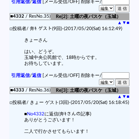
引用返信
/
返信
[メール受信/OFF]
削除キー/
■4332
/ ResNo.35)
Re[2]: 土曜の夜バスケ（玉城）
▲
▼
■
□投稿者/ 奔ｷ ゲスト(9回)-(2017/05/20(Sat) 16:12:49)
きょーさん
はい、どうぞ。
玉城中央公民館で、18時からです。
お待ちしています。
引用返信
/
返信
[メール受信/OFF]
削除キー/
■4333
/ ResNo.36)
Re[3]: 土曜の夜バスケ（玉城）
▲
▼
■
□投稿者/ きょー ゲスト(3回)-(2017/05/20(Sat) 16:18:45)
■
No4332
に返信(奔ｷさんの記事)
ありがとうございます！
二人で行かさせてもらいます！