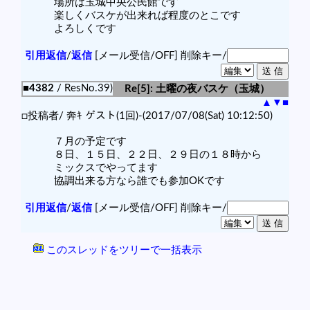
場所は玉城中央公民館です
楽しくバスケが出来れば程度のとこです
よろしくです
引用返信
/
返信
[メール受信/OFF]
削除キー/
■4382
/ ResNo.39)
Re[5]: 土曜の夜バスケ（玉城）
▲
▼
■
□投稿者/ 奔ｷ ゲスト(1回)-(2017/07/08(Sat) 10:12:50)
７月の予定です
８日、１５日、２２日、２９日の１８時から
ミックスでやってます
協調出来る方なら誰でも参加OKです
引用返信
/
返信
[メール受信/OFF]
削除キー/
このスレッドをツリーで一括表示