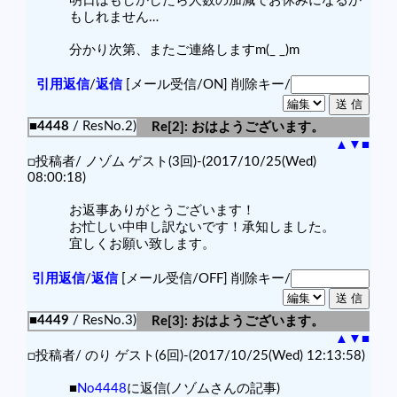
明日はもしかしたら人数の加減でお休みになるか
もしれません…
分かり次第、またご連絡しますm(_ _)m
引用返信
/
返信
[メール受信/ON]
削除キー/
■4448
/ ResNo.2)
Re[2]: おはようございます。
▲
▼
■
□投稿者/ ノゾム ゲスト(3回)-(2017/10/25(Wed)
08:00:18)
お返事ありがとうございます！
お忙しい中申し訳ないです！承知しました。
宜しくお願い致します。
引用返信
/
返信
[メール受信/OFF]
削除キー/
■4449
/ ResNo.3)
Re[3]: おはようございます。
▲
▼
■
□投稿者/ のり ゲスト(6回)-(2017/10/25(Wed) 12:13:58)
■
No4448
に返信(ノゾムさんの記事)