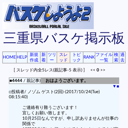
三重県バスケ掲示板
新規
新
ツリ
スレ
トピ
ファイル
検
過
HOME
HELP
RANK
作成
着
ー
ッド
ック
一覧
索
去
[ スレッド内全5レス(親記事-5 表示) ] <<
0
>>
■4444
/ 親記事)
おはようございます。
▼
■
□投稿者/ ノゾム ゲスト(2回)-(2017/10/24(Tue)
08:15:40)
ご連絡有り難うございます！
宜しくお願い致します。
10月25日なんですが、申し訳ありませんが仕事の
関係で