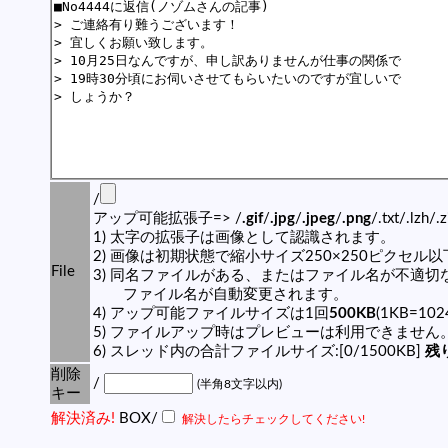
/
アップ可能拡張子=> /
.gif
/
.jpg
/
.jpeg
/
.png
/.txt/.lzh/.
1) 太字の拡張子は画像として認識されます。
2) 画像は初期状態で縮小サイズ250×250ピクセル
File
3) 同名ファイルがある、またはファイル名が不適切
ファイル名が自動変更されます。
4) アップ可能ファイルサイズは1回
500KB
(1KB=10
5) ファイルアップ時はプレビューは利用できません
6) スレッド内の合計ファイルサイズ:[0/1500KB]
残り
削除
/
(半角8文字以内)
キー
解決済み!
BOX/
解決したらチェックしてください!