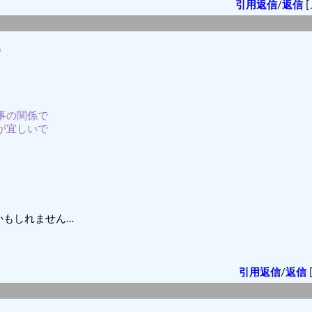
引用返信
/
返信
[
)
仕事の関係で
すが宜しいで
かもしれません…
引用返信
/
返信