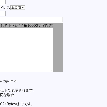
アドレス
して下さい/半角10000文字以内)
zh/.zip/.mid
セル以下で表示されます。
適切な場合、
1024Bytes)までです。