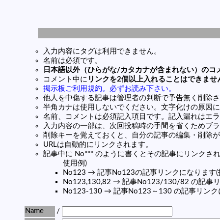
入力内容にタグは利用できません。
名前は必須です。
日本語以外（ひらがな/カタカナが含まれない）のコ
コメント中に
リンクを2個以上入れることはできませ
掲示板ご利用規約。必ずお読み下さい。
他人を中傷する記事は管理者の判断で予告無く削除さ
半角カナは使用しないでください。文字化けの原因に
名前、コメントは必須記入項目です。記入漏れはエラ
入力内容の一部は、次回投稿時の手間を省くためブラ
削除キーを覚えておくと、自分の記事の編集・削除が
URLは自動的にリンクされます。
記事中に No*** のように書くとその記事にリンクされま
使用例)
No123 → 記事No123の記事リンクになります
No123,130,82 → 記事No123/130/82 
No123-130 → 記事No123～130 の記事リ
Name
/