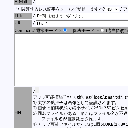
E-Mail
/
└> 関連するレス記事をメールで受信しますか?
/ 
Title
/
URL
/
Comment/ 通常モード->
図表モード->
(適当に改行
/
アップ可能拡張子=> /
.gif
/
.jpg
/
.jpeg
/
.png
/.txt/.l
1) 太字の拡張子は画像として認識されます。
2) 画像は初期状態で縮小サイズ250×250ピク
File
3) 同名ファイルがある、またはファイル名が不
ファイル名が自動変更されます。
4) アップ可能ファイルサイズは1回
500KB
(1KB=