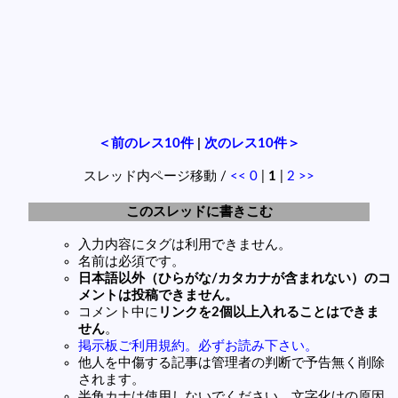
＜前のレス10件
|
次のレス10件＞
スレッド内ページ移動 /
<<
0
|
1
|
2
>>
このスレッドに書きこむ
入力内容にタグは利用できません。
名前は必須です。
日本語以外（ひらがな/カタカナが含まれない）のコ
メントは投稿できません。
コメント中に
リンクを2個以上入れることはできま
せん
。
掲示板ご利用規約。必ずお読み下さい。
他人を中傷する記事は管理者の判断で予告無く削除
されます。
半角カナは使用しないでください。文字化けの原因