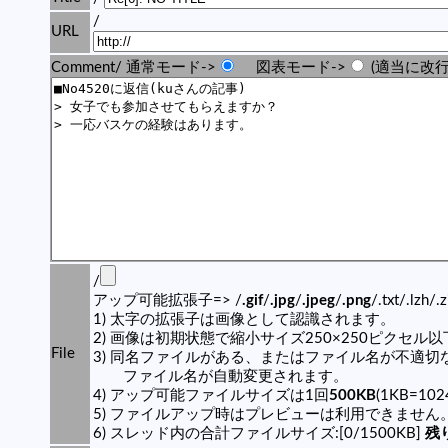
/
URL
Comment/ 通常モード->
図表モード->
(適当に改行
/
アップ可能拡張子=> /
.gif
/
.jpg
/
.jpeg
/
.png
/.txt/.lzh/.
1) 太字の拡張子は画像として認識されます。
2) 画像は初期状態で縮小サイズ250×250ピクセル
File
3) 同名ファイルがある、またはファイル名が不適切
ファイル名が自動変更されます。
4) アップ可能ファイルサイズは1回
500KB
(1KB=10
5) ファイルアップ時はプレビューは利用できません
6) スレッド内の合計ファイルサイズ:[0/1500KB]
残り