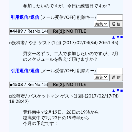
参加したいのですが、今日は練習日ですか？
引用返信
/
返信
[メール受信/OFF]
削除キー/
■4489
/ ResNo.14)
Re[1]: NO TITLE
▲
▼
■
□投稿者/ やま ゲスト(1回)-(2017/02/04(Sat) 20:51:45)
男女一名ずつ、二人で参加したいのですが、2月
のスケジュールを教えて頂けますか？
引用返信
/
返信
[メール受信/OFF]
削除キー/
■4508
/ ResNo.15)
Re[2]: NO TITLE
▲
▼
■
□投稿者/ バスケットマン ゲスト(1回)-(2017/02/17(Fri)
18:28:49)
豊科南中で2月19日、26日の19時から
穂高東中で2月23日の19時半から
今月の予定です！