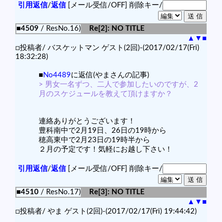
引用返信
/
返信
[メール受信/OFF]
削除キー/
■4509
/ ResNo.16)
Re[2]: NO TITLE
▲
▼
■
□投稿者/ バスケットマン ゲスト(2回)-(2017/02/17(Fri)
18:32:28)
■
No4489
に返信(やまさんの記事)
> 男女一名ずつ、二人で参加したいのですが、2
月のスケジュールを教えて頂けますか？
連絡ありがとうございます！
豊科南中で2月19日、26日の19時から
穂高東中で2月23日の19時半から
２月の予定です！気軽にお越し下さい！
引用返信
/
返信
[メール受信/OFF]
削除キー/
■4510
/ ResNo.17)
Re[3]: NO TITLE
▲
▼
■
□投稿者/ やま ゲスト(2回)-(2017/02/17(Fri) 19:44:42)