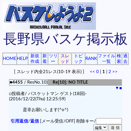
長野県バスケ掲示板
新規
新
ツリ
スレ
トピ
ファイル
検
過
HOME
HELP
RANK
作成
着
ー
ッド
ック
一覧
索
去
[ スレッド内全21レス(10-19 表示) ]
<<
0
|
1
|
2
>>
■4455
/ ResNo.10)
Re[10]: NO TITLE
▼
■
□投稿者/ バスケットマン ゲスト(18回)-
(2016/12/22(Thu) 12:25:59)
是非お願いします(^o^)
引用返信
/
返信
[メール受信/OFF]
削除キー/