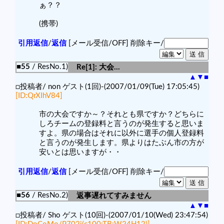
ぁ？？
(携帯)
引用返信
/
返信
[メール受信/OFF]
削除キー/
■55
/ ResNo.1)
Re[1]: 大会…
▲
▼
■
□投稿者/ non ゲスト(1回)-(2007/01/09(Tue) 17:05:45)
[ID:QrXIhV84]
市の大会ですか～？それとも県ですか？どちらに
しろチームの登録料と言うのが発生すると思いま
すよ。県の場合はそれに以外に選手の個人登録料
と言うのが発生します。県よりはたぶん市の方が
安いとは思いますが・・
引用返信
/
返信
[メール受信/OFF]
削除キー/
■56
/ ResNo.2)
返事遅れてすみません
▲
▼
■
□投稿者/ Sho ゲスト(10回)-(2007/01/10(Wed) 23:47:54)