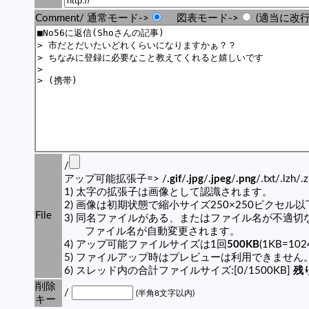
Comment/ 通常モード->
図表モード->
(適当に改行
/
アップ可能拡張子=> /
.gif
/
.jpg
/
.jpeg
/
.png
/.txt/.lzh/.
1) 太字の拡張子は画像として認識されます。
2) 画像は初期状態で縮小サイズ250×250ピクセル
File
3) 同名ファイルがある、またはファイル名が不適切
ファイル名が自動変更されます。
4) アップ可能ファイルサイズは1回
500KB
(1KB=10
5) ファイルアップ時はプレビューは利用できません
6) スレッド内の合計ファイルサイズ:[0/1500KB]
残り
削除
/
(半角8文字以内)
キー