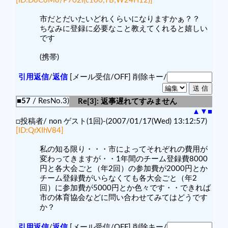
[ID:DoCoMo/P702i(c100;TB;W24H12)]
市だとだいたいどれくらいになりますかぁ？？
ちなみに登録に必要なこと教えてくれると嬉しい
です
(携帯)
引用返信
/
返信
[メール受信/OFF]
削除キー/
■57
/ ResNo.3)
Re[3]: 返事遅れてすみません
▲
▼
■
□投稿者/ non ゲスト(1回)-(2007/01/17(Wed) 13:12:57)
[ID:QrXIhV84]
私の知る限り・・・市によってそれぞれの費用が
変わってきますが・・1年間のチーム登録費8000
円と各大会ごと（年2回）の参加費が2000円とか
チーム登録費がいらなくても各大会ごと（年2
回）に参加費が5000円とか色々です・・できれば
市の体育協会などに問い合わせてみてはどうです
か？
引用返信
/
返信
[メール受信/OFF]
削除キー/