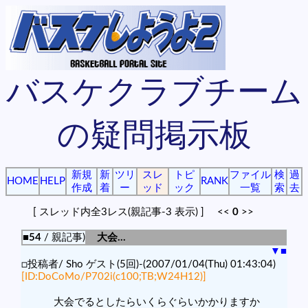
バスケクラブチーム
の疑問掲示板
新規
新
ツリ
スレ
トピ
ファイル
検
過
HOME
HELP
RANK
作成
着
ー
ッド
ック
一覧
索
去
[ スレッド内全3レス(親記事-3 表示) ] <<
0
>>
■54
/ 親記事)
大会…
▼
■
□投稿者/ Sho ゲスト(5回)-(2007/01/04(Thu) 01:43:04)
[ID:DoCoMo/P702i(c100;TB;W24H12)]
大会でるとしたらいくらぐらいかかりますか