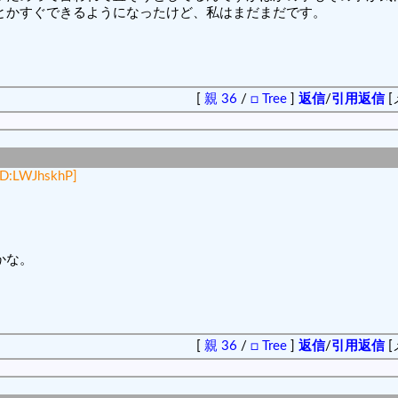
とかすぐできるようになったけど、私はまだまだです。
[
親 36
/
□ Tree
]
返信
/
引用返信
[
ID:LWJhskhP]
かな。
[
親 36
/
□ Tree
]
返信
/
引用返信
[