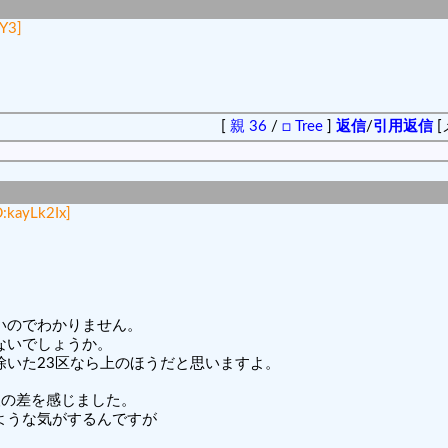
Y3]
[
親 36
/
□ Tree
]
返信
/
引用返信
[
D:kayLk2Ix]
いのでわかりません。
ないでしょうか。
除いた23区なら上のほうだと思いますよ。
人の差を感じました。
ような気がするんですが