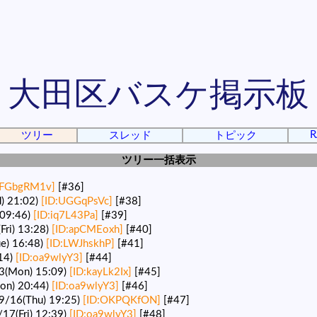
大田区バスケ掲示板
R
ツリー
スレッド
トピック
ツリー一括表示
:FGbgRM1v]
[#36]
 21:02)
[ID:UGGqPsVc]
[#38]
09:46)
[ID:iq7L43Pa]
[#39]
i) 13:28)
[ID:apCMEoxh]
[#40]
) 16:48)
[ID:LWJhskhP]
[#41]
14)
[ID:oa9wlyY3]
[#44]
Mon) 15:09)
[ID:kayLk2Ix]
[#45]
n) 20:44)
[ID:oa9wlyY3]
[#46]
16(Thu) 19:25)
[ID:OKPQKfON]
[#47]
7(Fri) 12:39)
[ID:oa9wlyY3]
[#48]