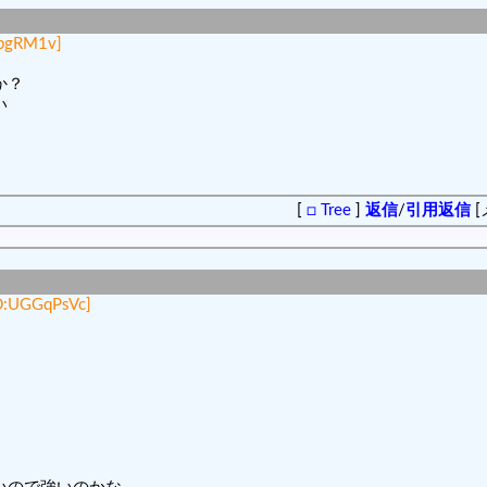
GbgRM1v]
か？
い
[
□ Tree
]
返信
/
引用返信
[
D:UGGqPsVc]