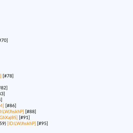
#70]
]
]
[#78]
#82]
83]
4]
4]
[#86]
D:LWJhskhP]
[#88]
bGhXaj8S]
[#91]
59)
[ID:LWJhskhP]
[#95]