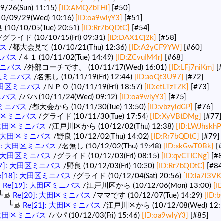
9/26(Sun) 11:15)
[ID:AMQZbTHi]
[#50]
0/09/29(Wed) 10:16)
[ID:oa9wlyY3]
[#51]
(10/10/05(Tue) 20:51)
[ID:Rr7bQDtC]
[#54]
/グライド (10/10/15(Fri) 09:31)
[ID:DAX1Cj2k]
[#58]
バス
/都大会見て (10/10/21(Thu) 12:36)
[ID:A2yCF9YW]
[#60]
ミニバス
/４１ (10/11/02(Tue) 14:49)
[ID:ZCvuIM4r]
[#68]
区ミニバス
/外部コーチです。 (10/11/17(Wed) 16:01)
[ID:LFj7niKm]
[
田区ミニバス
/名無し (10/11/19(Fri) 12:44)
[ID:aoQt3U97]
[#72]
 大田区ミニバス
/ＮＰＯ (10/11/19(Fri) 18:57)
[ID:etLTzTZK]
[#73]
ミニバス
/パパ (10/11/24(Wed) 09:12)
[ID:oa9wlyY3]
[#75]
区ミニバス
/都大会から (10/11/30(Tue) 13:50)
[ID:vbzyldGP]
[#76]
大田区ミニバス
/グライド (10/11/30(Tue) 17:54)
[ID:XyVBtDMg]
[#77
: 大田区ミニバス
/江戸川区から (10/12/02(Thu) 12:38)
[ID:LWJhskhP
]: 大田区ミニバス
/野良 (10/12/02(Thu) 14:02)
[ID:Rr7bQDtC]
[#79]
7]: 大田区ミニバス
/名無し (10/12/02(Thu) 19:48)
[ID:xkGwT0Bk]
[
]: 大田区ミニバス
/グライド (10/12/03(Fri) 08:15)
[ID:qvCTICNg]
[#
17]: 大田区ミニバス
/野良 (10/12/03(Fri) 10:30)
[ID:Rr7bQDtC]
[#8
e[18]: 大田区ミニバス
/グライド (10/12/04(Sat) 20:56)
[ID:la7i3VK
Re[19]: 大田区ミニバス
/江戸川区から (10/12/06(Mon) 13:00)
[I
└
Re[20]: 大田区ミニバス
/ママです (10/12/07(Tue) 14:29)
[ID:
└
Re[21]: 大田区ミニバス
/江戸川区から (10/12/08(Wed) 12:
: 大田区ミニバス
/パパ (10/12/03(Fri) 15:46)
[ID:oa9wlyY3]
[#85]