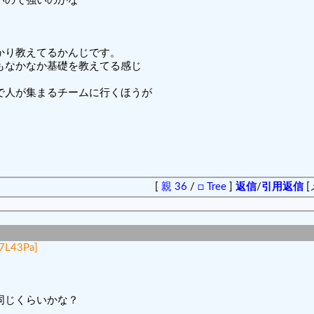
いので強いのかな
かり教えてるかんじです。
もなかなか基礎を教えてる感じ
で人が集まるチームに行くほうが
[
親 36
/
□ Tree
]
返信
/
引用返信
[
q7L43Pa]
同じくらいかな？