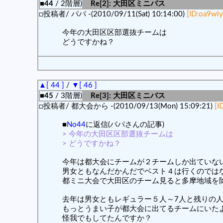
■44
/ 2階層)
Re[2]: 大田区ミニバス
□投稿者/ パパ -(2010/09/11(Sat) 10:14:00)
[ID:oa9wly
今年の大田区区部選抜チームは
どうですかね？
▲[ 44 ]
/
▼[ 46 ]
■45
/ 3階層)
Re[3]: 大田区ミニバス
□投稿者/ 都大会から -(2010/09/13(Mon) 15:09:21)
[I
■
No44
に返信(パパさんの記事)
> 今年の大田区区部選抜チームは
> どうですかね？
今年は都大会にチームが２チームしか出ていな
男女ともなんだかんだでベスト４は行くのでは
都ミニ大会で大田区のチーム見ると多摩地域を
去年は男女ともレギュラー５人～7人と残りの
もっとうまい子が都大会に出てるチームにいた
怪我でもしてたんですか？