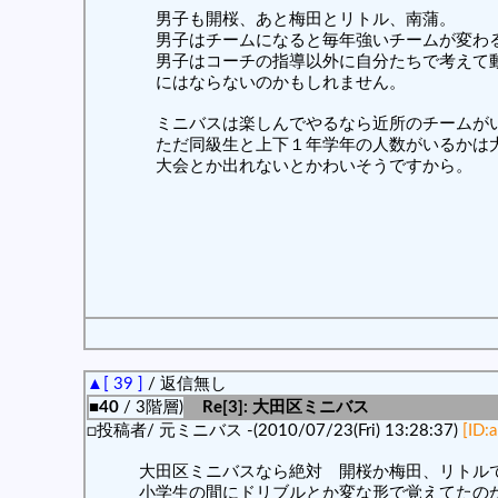
男子も開桜、あと梅田とリトル、南蒲。
男子はチームになると毎年強いチームが変わ
男子はコーチの指導以外に自分たちで考えて
にはならないのかもしれません。
ミニバスは楽しんでやるなら近所のチームが
ただ同級生と上下１年学年の人数がいるかは
大会とか出れないとかわいそうですから。
▲[ 39 ]
/ 返信無し
■40
/ 3階層)
Re[3]: 大田区ミニバス
□投稿者/ 元ミニバス -(2010/07/23(Fri) 13:28:37)
[ID:
大田区ミニバスなら絶対 開桜か梅田、リトル
小学生の間にドリブルとか変な形で覚えてたの