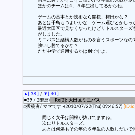
南蒲は男子がそこそこ強いが６年生の人数が多
ほかのチームは4、５年生出してるからね。
ゲームの基本とか技術なら開桜、梅田かな？
あとは千鳥もつよいかな ゲーム運びとかしっ
最近大田区で見なくなったけどリトルスターズ
がしました。
ミニバスは結構人数がものを言うスポーツなの
強いし勝てるかな？
ただ中学で通用するかは別ですよ。
▲[ 38 ]
/
▼[ 40 ]
■39
/ 2階層)
Re[2]: 大田区ミニバス
□投稿者/ ママです -(2010/07/22(Thu) 09:46:57)
[ID:i
同じく女子は開桜が抜けてますね。
次にリトルスターズ。
あとは何処もその年の６年生の人数しだいで