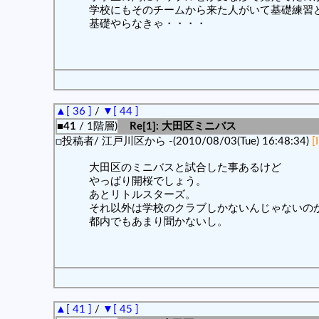
学校にもそのチームから来た人がいて基礎練習
基礎やらなきゃ・・・・
▲[ 36 ]
/
▼[ 44 ]
■41
/ 1階層)
Re[1]: 大田区ミニバス
□投稿者/ 江戸川区から -(2010/08/03(Tue) 16:48:34)
[
大田区のミニバスと試合した事あるけど
やっぱり開桜でしょう。
あとリトルスターズ。
それ以外は学校のクラブしかないんじゃないの
都内でもあまり聞かないし。
▲[ 41 ]
/
▼[ 45 ]