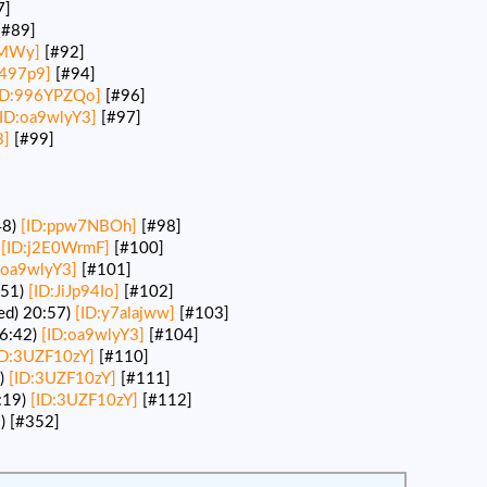
7]
[#89]
gMWy]
[#92]
497p9]
[#94]
ID:996YPZQo]
[#96]
[ID:oa9wlyY3]
[#97]
3]
[#99]
48)
[ID:ppw7NBOh]
[#98]
)
[ID:j2E0WrmF]
[#100]
:oa9wlyY3]
[#101]
51)
[ID:JiJp94Io]
[#102]
) 20:57)
[ID:y7alajww]
[#103]
6:42)
[ID:oa9wlyY3]
[#104]
ID:3UZF10zY]
[#110]
)
[ID:3UZF10zY]
[#111]
:19)
[ID:3UZF10zY]
[#112]
5)
[#352]