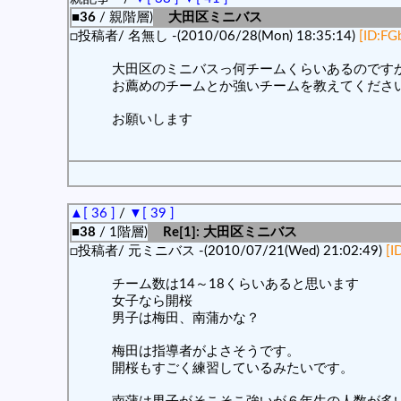
■36
/ 親階層)
大田区ミニバス
□投稿者/ 名無し -(2010/06/28(Mon) 18:35:14)
[ID:F
大田区のミニバスっ何チームくらいあるのです
お薦めのチームとか強いチームを教えてくださ
お願いします
▲[ 36 ]
/
▼[ 39 ]
■38
/ 1階層)
Re[1]: 大田区ミニバス
□投稿者/ 元ミニバス -(2010/07/21(Wed) 21:02:49)
[I
チーム数は14～18くらいあると思います
女子なら開桜
男子は梅田、南蒲かな？
梅田は指導者がよさそうです。
開桜もすごく練習しているみたいです。