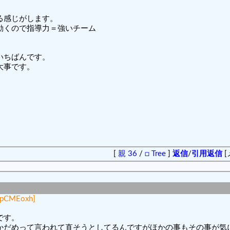
る感じがします。
動くので指導力＝強いチーム
いちばんです。
大事です。
[
親 36
/
□ Tree
]
返信
/
引用返信
[
apCMEoxh]
です。
かだめって言われて直そうとしてるんですがほかの事もその事が気