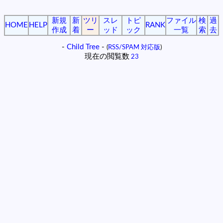
新規
新
ツリ
スレ
トピ
ファイル
検
過
HOME
HELP
RANK
作成
着
ー
ッド
ック
一覧
索
去
-
Child Tree
-
(
RSS/SPAM 対応版
)
現在の閲覧数
23