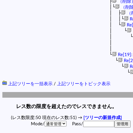
├
（削除
│└
（削
│ ├
（
│ │└
R
│ └
Re
│ └
│ └
│ 
│ 
└
Re[19
└
Re[
└
R
└
上記ツリーを一括表示
/
上記ツリーをトピック表示
レス数の限度を超えたのでレスできません。
(レス数限度:50 現在のレス数:51) →
[ツリーの新規作成]
Mode/
Pass/