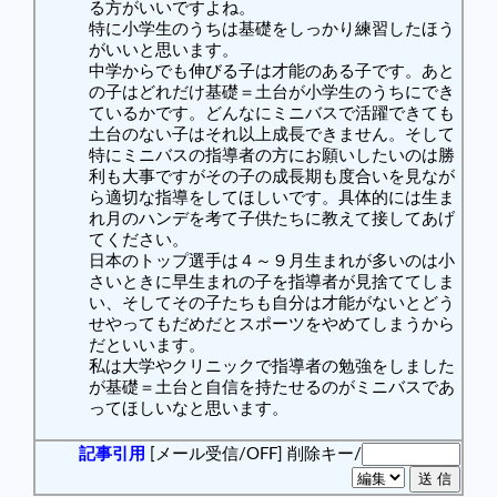
る方がいいですよね。
特に小学生のうちは基礎をしっかり練習したほう
がいいと思います。
中学からでも伸びる子は才能のある子です。あと
の子はどれだけ基礎＝土台が小学生のうちにでき
ているかです。どんなにミニバスで活躍できても
土台のない子はそれ以上成長できません。そして
特にミニバスの指導者の方にお願いしたいのは勝
利も大事ですがその子の成長期も度合いを見なが
ら適切な指導をしてほしいです。具体的には生ま
れ月のハンデを考て子供たちに教えて接してあげ
てください。
日本のトップ選手は４～９月生まれが多いのは小
さいときに早生まれの子を指導者が見捨ててしま
い、そしてその子たちも自分は才能がないとどう
せやってもだめだとスポーツをやめてしまうから
だといいます。
私は大学やクリニックで指導者の勉強をしました
が基礎＝土台と自信を持たせるのがミニバスであ
ってほしいなと思います。
記事引用
[メール受信/OFF]
削除キー/