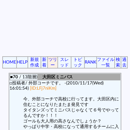
新規
新
ツリ
スレ
トピ
ファイル
検
過
HOME
HELP
RANK
作成
着
ー
ッド
ック
一覧
索
去
■70
/ 13階層)
大田区ミニバス
□投稿者/ 外部コーチです。 -(2010/11/17(Wed)
16:01:54)
[ID:LFj7niKm]
今、外部コーチで高校に行ってます。大田区内に
住むことになりたまたま発見です
タイタンズってミニバスじゃなくて６号でやって
るんですか！！！
ゴールも大人用の高さなんでしょうか？
やっぱり中学・高校になって通用するチームに入