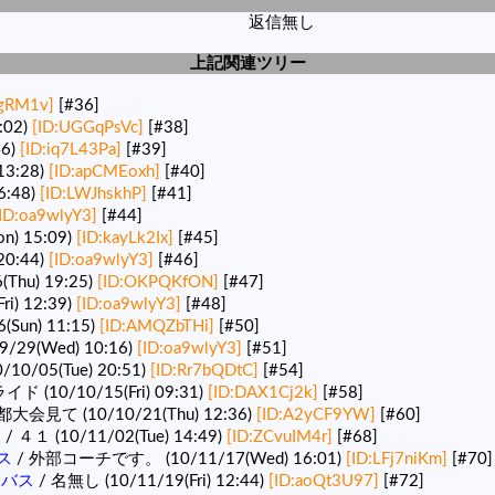
返信無し
上記関連ツリー
bgRM1v]
[#36]
:02)
[ID:UGGqPsVc]
[#38]
46)
[ID:iq7L43Pa]
[#39]
13:28)
[ID:apCMEoxh]
[#40]
6:48)
[ID:LWJhskhP]
[#41]
ID:oa9wlyY3]
[#44]
) 15:09)
[ID:kayLk2Ix]
[#45]
20:44)
[ID:oa9wlyY3]
[#46]
Thu) 19:25)
[ID:OKPQKfON]
[#47]
ri) 12:39)
[ID:oa9wlyY3]
[#48]
(Sun) 11:15)
[ID:AMQZbTHi]
[#50]
9/29(Wed) 10:16)
[ID:oa9wlyY3]
[#51]
/10/05(Tue) 20:51)
[ID:Rr7bQDtC]
[#54]
イド (10/10/15(Fri) 09:31)
[ID:DAX1Cj2k]
[#58]
都大会見て (10/10/21(Thu) 12:36)
[ID:A2yCF9YW]
[#60]
ス
/ ４１ (10/11/02(Tue) 14:49)
[ID:ZCvuIM4r]
[#68]
ス
/ 外部コーチです。 (10/11/17(Wed) 16:01)
[ID:LFj7niKm]
[#70]
ニバス
/ 名無し (10/11/19(Fri) 12:44)
[ID:aoQt3U97]
[#72]