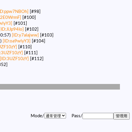
ID:ppw7NBOh]
[#98]
:j2E0WrmF]
[#100]
wlyY3]
[#101]
[ID:JiJp94Io]
[#102]
0:57)
[ID:y7alajww]
[#103]
2)
[ID:oa9wlyY3]
[#104]
UZF10zY]
[#110]
D:3UZF10zY]
[#111]
[ID:3UZF10zY]
[#112]
352]
Mode/
Pass/