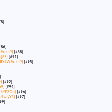
78]
#86]
JhskhP]
[#88]
aj8S]
[#91]
[ID:LWJhskhP]
[#95]
]
]
[#92]
p9]
[#94]
96YPZQo]
[#96]
oa9wlyY3]
[#97]
99]