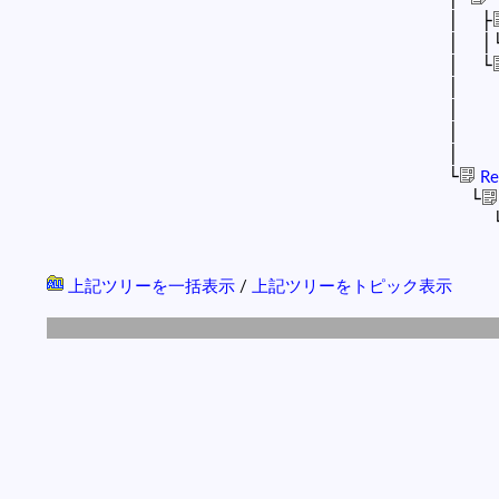
│ ├
│ │
│ └
│ 
│ 
│ 
│ 
└
R
└
上記ツリーを一括表示
/
上記ツリーをトピック表示