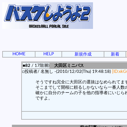
HOME
HELP
新規作成
新着
■82
/ 17階層)
大田区ミニバス
□投稿者/ 名無し -(2010/12/02(Thu) 19:48:18)
[ID:xk
そうですね完全に大田区の選抜はなめられてま
そこまでして開桜に頼るしかないなら一番人数
確かに自分のチームの子を他の指導者にいじら
ですよ。