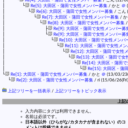
Re[4]: 大田区・蒲田で女性メンバー募集
/ こん (12/06
│ └
Re[5]: 大田区・蒲田で女性メンバー募集
/ かと
＠
(
│ └
Re[6]: 大田区・蒲田で女性メンバー募集
/ こん (
│ └
Re[7]: 大田区・蒲田で女性メンバー募集
/ 
│ └
Re[8]: 大田区・蒲田で女性メンバー募集
/
│ ├
Re[9]: 大田区・蒲田で女性メンバー募
│ └
Re[9]: 大田区・蒲田で女性メンバー募
│ └
Re[10]: 大田区・蒲田で女性メン
│ └
Re[11]: 大田区・蒲田で女性メ
│ └
Re[12]: 大田区・蒲田で女
│ └
Re[13]: 大田区・蒲田で
│ └
Re[14]: 大田区・蒲
│ └
Re[15]: 大田区
└
Re[1]: 大田区・蒲田で女性メンバー募集
/ かと
＠
(13/03/23(
└
Re[2]: 大田区・蒲田で女性メンバー募集
/ ri (15/06/26(Fri
上記ツリーを一括表示
/
上記ツリーをトピック表示
上記
入力内容にタグは利用できません。
名前は必須です。
日本語以外（ひらがな/カタカナが含まれない）のコ
メントは投稿できません。