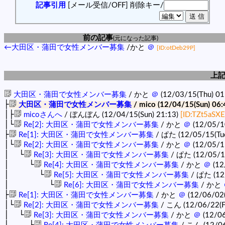
記事引用
[メール受信/OFF]
削除キー/
前の記事
(元になった記事)
←大田区・蒲田で女性メンバー募集
/かと
＠
[ID:otDeb29P]
上
大田区・蒲田で女性メンバー募集
/ かと
＠
(12/03/15(Thu) 01
├
大田区・蒲田で女性メンバー募集
/ mico (12/04/15(Sun) 06:
│├
micoさんへ
/ ぼんぼん (12/04/15(Sun) 21:13)
[ID:TZt5aSXE
│└
Re[2]: 大田区・蒲田で女性メンバー募集
/ かと
＠
(12/05/1
├
Re[1]: 大田区・蒲田で女性メンバー募集
/ ぱた (12/05/15(Tue
│└
Re[2]: 大田区・蒲田で女性メンバー募集
/ かと
＠
(12/05/1
│ └
Re[3]: 大田区・蒲田で女性メンバー募集
/ ぱた (12/05/15
│ └
Re[4]: 大田区・蒲田で女性メンバー募集
/ かと
＠
(12
│ └
Re[5]: 大田区・蒲田で女性メンバー募集
/ ぱた (12
│ └
Re[6]: 大田区・蒲田で女性メンバー募集
/ かと
├
Re[1]: 大田区・蒲田で女性メンバー募集
/ かと
＠
(12/06/02(
│└
Re[2]: 大田区・蒲田で女性メンバー募集
/ こん (12/06/22(Fr
│ └
Re[3]: 大田区・蒲田で女性メンバー募集
/ かと
＠
(12/06
│ └