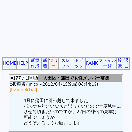
新規
新
ツリ
スレ
トピ
ファイル
検
過
HOME
HELP
RANK
作成
着
ー
ッド
ック
一覧
索
去
■177
/ 1階層)
大田区・蒲田で女性メンバー募集
□投稿者/ mico -(2012/04/15(Sun) 06:44:13)
[ID:mzs8i1ud]
4月に蒲田に引っ越して来ました
バスケやりたいなぁと思っていたので一度見学に
させて頂きたいのですが、22日の練習の見学は
可能でしょうか
どうぞよろしくお願いします