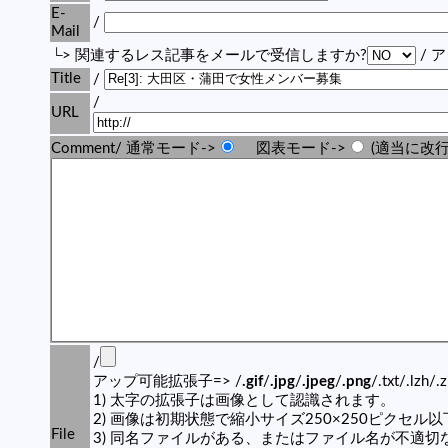
E-
/
Mail
└> 関連するレス記事をメールで受信しますか?
/ 
Title
/
/
URL
Comment/ 通常モード->
図表モード->
(適当に改行
/
アップ可能拡張子=> /
.gif
/
.jpg
/
.jpeg
/
.png
/.txt/.lzh/.
1) 太字の拡張子は画像として認識されます。
2) 画像は初期状態で縮小サイズ250×250ピクセル
File
3) 同名ファイルがある、またはファイル名が不適切