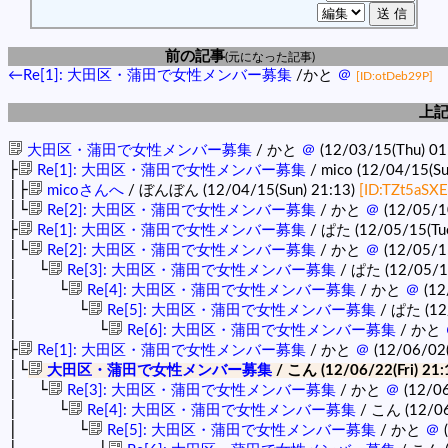
前の記事
(元になった記事)
←Re[1]: 大田区・蒲田で女性メンバー募集
/かと
＠
[ID:otDeb29P]
上
大田区・蒲田で女性メンバー募集
/ かと
＠
(12/03/15(Thu) 01
├
Re[1]: 大田区・蒲田で女性メンバー募集
/ mico (12/04/15(Su
│├
micoさんへ
/ ぼんぼん (12/04/15(Sun) 21:13)
[ID:TZt5aSXE
│└
Re[2]: 大田区・蒲田で女性メンバー募集
/ かと
＠
(12/05/1
├
Re[1]: 大田区・蒲田で女性メンバー募集
/ ぱた (12/05/15(Tue
│└
Re[2]: 大田区・蒲田で女性メンバー募集
/ かと
＠
(12/05/1
│ └
Re[3]: 大田区・蒲田で女性メンバー募集
/ ぱた (12/05/15
│ └
Re[4]: 大田区・蒲田で女性メンバー募集
/ かと
＠
(12
│ └
Re[5]: 大田区・蒲田で女性メンバー募集
/ ぱた (12
│ └
Re[6]: 大田区・蒲田で女性メンバー募集
/ かと
├
Re[1]: 大田区・蒲田で女性メンバー募集
/ かと
＠
(12/06/02(
│└
大田区・蒲田で女性メンバー募集
/ こん (12/06/22(Fri) 21:
│ └
Re[3]: 大田区・蒲田で女性メンバー募集
/ かと
＠
(12/06
│ └
Re[4]: 大田区・蒲田で女性メンバー募集
/ こん (12/06
│ └
Re[5]: 大田区・蒲田で女性メンバー募集
/ かと
＠
(