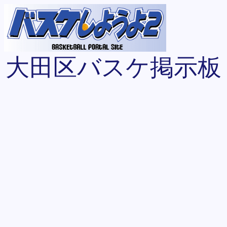
大田区バスケ掲示板