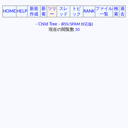
新規
新
ツリ
スレ
トピ
ファイル
検
過
HOME
HELP
RANK
作成
着
ー
ッド
ック
一覧
索
去
-
Child Tree
-
(
RSS/SPAM 対応版
)
現在の閲覧数
30