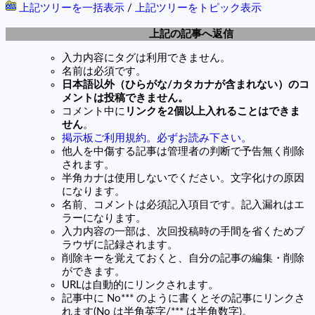
上記ツリーを一括表示
/
上記ツリーをトピック表示
上記の記事へ返信
入力内容にタグは利用できません。
名前は必須です。
日本語以外（ひらがな/カタカナが含まれない）のコ
メントは投稿できません。
コメント中に
リンクを2個以上入れることはできま
せん
。
掲示板ご利用規約。必ずお読み下さい。
他人を中傷する記事は管理者の判断で予告無く削除
されます。
半角カナは使用しないでください。文字化けの原因
になります。
名前、コメントは必須記入項目です。記入漏れはエ
ラーになります。
入力内容の一部は、次回投稿時の手間を省くためブ
ラウザに記録されます。
削除キーを覚えておくと、自分の記事の編集・削除
ができます。
URLは自動的にリンクされます。
記事中に No*** のように書くとその記事にリンクさ
れます(No は半角英字/*** は半角数字)。