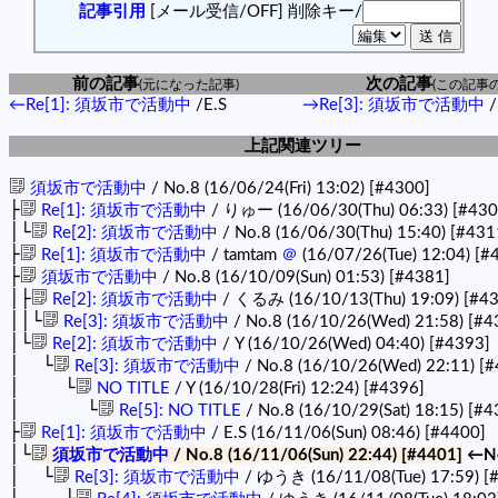
記事引用
[メール受信/OFF]
削除キー/
前の記事
次の記事
(元になった記事)
(この記事
←Re[1]: 須坂市で活動中
/E.S
→Re[3]: 須坂市で活動中
上記関連ツリー
須坂市で活動中
/ No.8 (16/06/24(Fri) 13:02)
[#4300]
├
Re[1]: 須坂市で活動中
/ りゅー (16/06/30(Thu) 06:33)
[#430
│└
Re[2]: 須坂市で活動中
/ No.8 (16/06/30(Thu) 15:40)
[#431
├
Re[1]: 須坂市で活動中
/ tamtam
＠
(16/07/26(Tue) 12:04)
[#
├
須坂市で活動中
/ No.8 (16/10/09(Sun) 01:53)
[#4381]
│├
Re[2]: 須坂市で活動中
/ くるみ (16/10/13(Thu) 19:09)
[#4
││└
Re[3]: 須坂市で活動中
/ No.8 (16/10/26(Wed) 21:58)
[#4
│└
Re[2]: 須坂市で活動中
/ Y (16/10/26(Wed) 04:40)
[#4393]
│ └
Re[3]: 須坂市で活動中
/ No.8 (16/10/26(Wed) 22:11)
[#
│ └
NO TITLE
/ Y (16/10/28(Fri) 12:24)
[#4396]
│ └
Re[5]: NO TITLE
/ No.8 (16/10/29(Sat) 18:15)
[#4
├
Re[1]: 須坂市で活動中
/ E.S (16/11/06(Sun) 08:46)
[#4400]
│└
須坂市で活動中
/ No.8 (16/11/06(Sun) 22:44)
[#4401]
←N
│ └
Re[3]: 須坂市で活動中
/ ゆうき (16/11/08(Tue) 17:59)
[