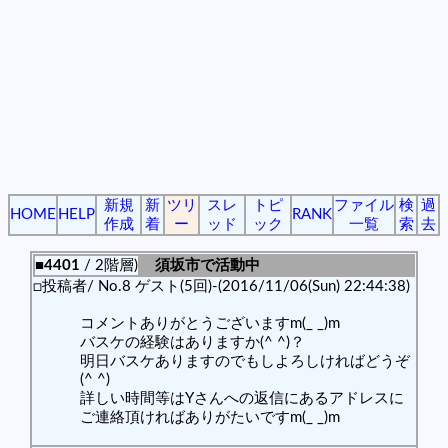
新規
新
ツリ
スレ
トピ
ファイル
検
過
HOME
HELP
RANK
作成
着
ー
ッド
ック
一覧
索
去
■4401
/ 2階層)
須坂市で活動中
□投稿者/ No.8 ゲスト(5回)-(2016/11/06(Sun) 22:44:38)
コメントありがとうございますm(_ _)m
バスケの経験はありますか(^ ^)？
明日バスケありますのでもしよろしければどうぞ
(^ ^)
詳しい時間等はYさんへの返信にあるアドレスに
ご連絡頂ければありがたいですm(_ _)m