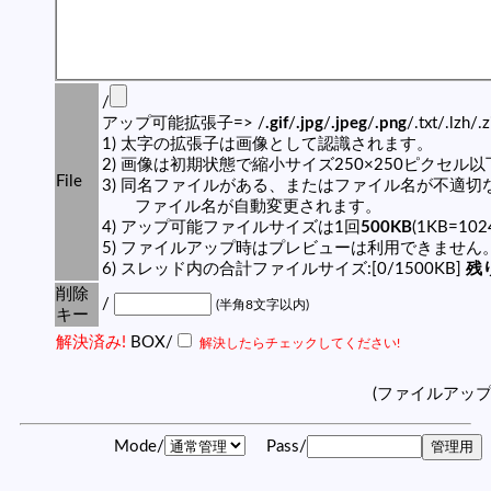
/
アップ可能拡張子=> /
.gif
/
.jpg
/
.jpeg
/
.png
/.txt/.lzh/.
1) 太字の拡張子は画像として認識されます。
2) 画像は初期状態で縮小サイズ250×250ピクセル
File
3) 同名ファイルがある、またはファイル名が不適切
ファイル名が自動変更されます。
4) アップ可能ファイルサイズは1回
500KB
(1KB=10
5) ファイルアップ時はプレビューは利用できません
6) スレッド内の合計ファイルサイズ:[0/1500KB]
残り
削除
/
(半角8文字以内)
キー
解決済み!
BOX/
解決したらチェックしてください!
(ファイルアッ
Mode/
Pass/