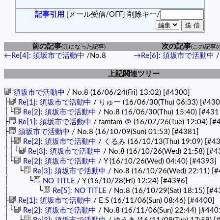
記事引用
[メール受信/OFF]
削除キー/
前の記事
次の記事
(元になった記事)
(この記事
←Re[4]: 須坂市で活動中
/No.8
→Re[6]: 須坂市で活動中
/
上記関連ツリー
須坂市で活動中
/ No.8 (16/06/24(Fri) 13:02)
[#4300]
├
Re[1]: 須坂市で活動中
/ りゅー (16/06/30(Thu) 06:33)
[#430
│└
Re[2]: 須坂市で活動中
/ No.8 (16/06/30(Thu) 15:40)
[#431
├
Re[1]: 須坂市で活動中
/ tamtam
＠
(16/07/26(Tue) 12:04)
[#
├
須坂市で活動中
/ No.8 (16/10/09(Sun) 01:53)
[#4381]
│├
Re[2]: 須坂市で活動中
/ くるみ (16/10/13(Thu) 19:09)
[#4
││└
Re[3]: 須坂市で活動中
/ No.8 (16/10/26(Wed) 21:58)
[#4
│└
Re[2]: 須坂市で活動中
/ Y (16/10/26(Wed) 04:40)
[#4393]
│ └
Re[3]: 須坂市で活動中
/ No.8 (16/10/26(Wed) 22:11)
[#
│ └
NO TITLE
/ Y (16/10/28(Fri) 12:24)
[#4396]
│ └
Re[5]: NO TITLE
/ No.8 (16/10/29(Sat) 18:15)
[#4
├
Re[1]: 須坂市で活動中
/ E.S (16/11/06(Sun) 08:46)
[#4400]
│└
Re[2]: 須坂市で活動中
/ No.8 (16/11/06(Sun) 22:44)
[#440
│ └