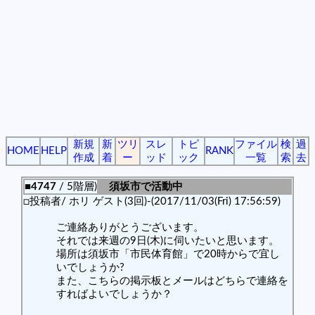
新規
新
ツリ
スレ
トピ
ファイル
検
過
HOME
HELP
RANK
作成
着
ー
ッド
ック
一覧
索
去
■4747
/ 5階層)
須坂市で活動中
□投稿者/ ホリ ゲスト(3回)-(2017/11/03(Fri) 17:56:59)
ご連絡ありがとうございます。
それでは来週の9日(木)に伺いたいと思います。
場所は須坂市「市民体育館」で20時からで宜し
いでしょうか?
また、こちらの掲示板とメールはどちらで連絡を
すればよいでしょうか？