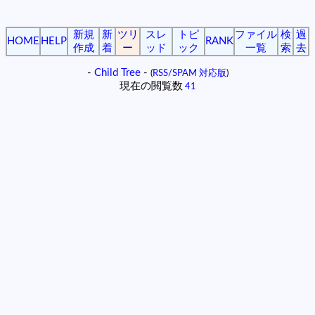
新規
新
ツリ
スレ
トピ
ファイル
検
過
HOME
HELP
RANK
作成
着
ー
ッド
ック
一覧
索
去
-
Child Tree
-
(
RSS/SPAM 対応版
)
現在の閲覧数
41