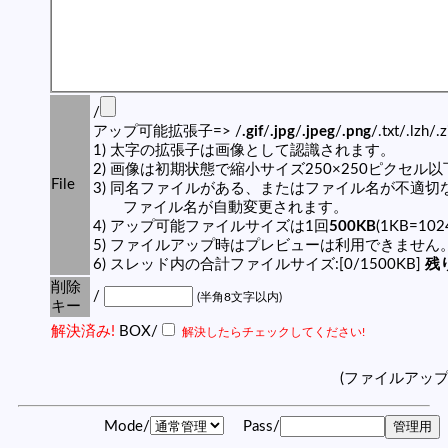
/
アップ可能拡張子=> /
.gif
/
.jpg
/
.jpeg
/
.png
/.txt/.lzh/.
1) 太字の拡張子は画像として認識されます。
2) 画像は初期状態で縮小サイズ250×250ピクセル
File
3) 同名ファイルがある、またはファイル名が不適切
ファイル名が自動変更されます。
4) アップ可能ファイルサイズは1回
500KB
(1KB=10
5) ファイルアップ時はプレビューは利用できません
6) スレッド内の合計ファイルサイズ:[0/1500KB]
残り
削除
/
(半角8文字以内)
キー
解決済み!
BOX/
解決したらチェックしてください!
(ファイルアッ
Mode/
Pass/