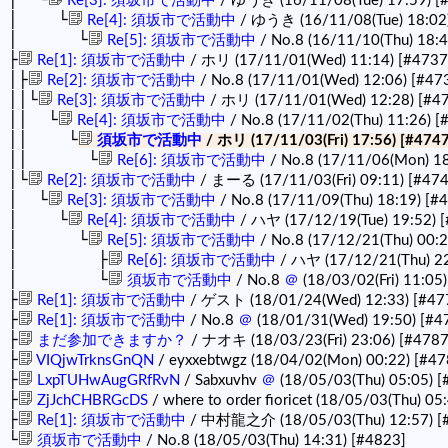
Re[3]: 須坂市で活動中
/ ゆうき (16/11/08(Tue) 17:59)
[
│ └
Re[4]: 須坂市で活動中
/ ゆうき (16/11/08(Tue) 18:02
│ └
Re[5]: 須坂市で活動中
/ No.8 (16/11/10(Thu) 18:
├
Re[1]: 須坂市で活動中
/ ホリ (17/11/01(Wed) 11:14)
[#4737
│├
Re[2]: 須坂市で活動中
/ No.8 (17/11/01(Wed) 12:06)
[#47
││└
Re[3]: 須坂市で活動中
/ ホリ (17/11/01(Wed) 12:28)
[#4
││ └
Re[4]: 須坂市で活動中
/ No.8 (17/11/02(Thu) 11:26)
[
││ └
須坂市で活動中
/ ホリ (17/11/03(Fri) 17:56)
[#4747
││ └
Re[6]: 須坂市で活動中
/ No.8 (17/11/06(Mon) 1
│└
Re[2]: 須坂市で活動中
/ まーる (17/11/03(Fri) 09:11)
[#474
│ └
Re[3]: 須坂市で活動中
/ No.8 (17/11/09(Thu) 18:19)
[#
│ └
Re[4]: 須坂市で活動中
/ ハヤ (17/12/19(Tue) 19:52)
[
│ └
Re[5]: 須坂市で活動中
/ No.8 (17/12/21(Thu) 00:
│ ├
Re[6]: 須坂市で活動中
/ ハヤ (17/12/21(Thu) 2
│ └
須坂市で活動中
/ No.8
＠
(18/03/02(Fri) 11:05
├
Re[1]: 須坂市で活動中
/ ゲスト (18/01/24(Wed) 12:33)
[#47
├
Re[1]: 須坂市で活動中
/ No.8
＠
(18/01/31(Wed) 19:50)
[#4
├
まだ参加できますか？
/ ナオキ (18/03/23(Fri) 23:06)
[#4787
├
VIQjwTrknsGnQN
/ eyxxebtwgz (18/04/02(Mon) 00:22)
[#47
├
LxpTUHwAugGRfRvN
/ Sabxuvhv
＠
(18/05/03(Thu) 05:05)
[
├
ZjJchCHBRGcDS
/ where to order fioricet (18/05/03(Thu) 05
├
Re[1]: 須坂市で活動中
/ 中村龍之介 (18/05/03(Thu) 12:57)
[
└
須坂市で活動中
/ No.8 (18/05/03(Thu) 14:31)
[#4823]