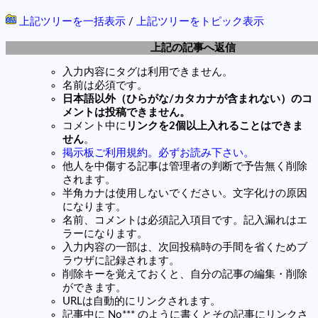
上記ツリーを一括表示
/
上記ツリーをトピック表示
上記の記事へ返信
入力内容にタグは利用できません。
名前は必須です。
日本語以外（ひらがな/カタカナが含まれない）のコ
メントは投稿できません。
コメント中に
リンクを2個以上入れることはできま
せん
。
掲示板ご利用規約。必ずお読み下さい。
他人を中傷する記事は管理者の判断で予告無く削除
されます。
半角カナは使用しないでください。文字化けの原因
になります。
名前、コメントは必須記入項目です。記入漏れはエ
ラーになります。
入力内容の一部は、次回投稿時の手間を省くためブ
ラウザに記録されます。
削除キーを覚えておくと、自分の記事の編集・削除
ができます。
URLは自動的にリンクされます。
記事中に No*** のように書くとその記事にリンクさ