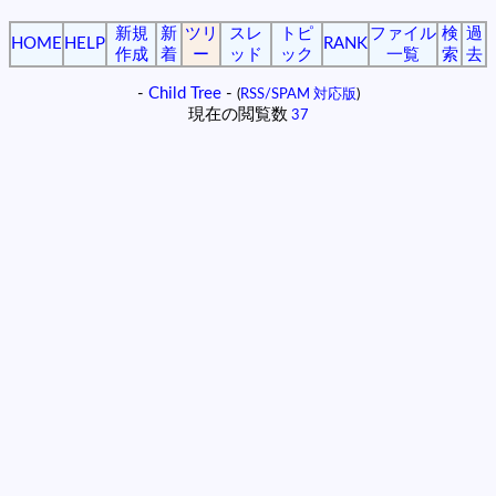
新規
新
ツリ
スレ
トピ
ファイル
検
過
HOME
HELP
RANK
作成
着
ー
ッド
ック
一覧
索
去
-
Child Tree
-
(
RSS/SPAM 対応版
)
現在の閲覧数
37