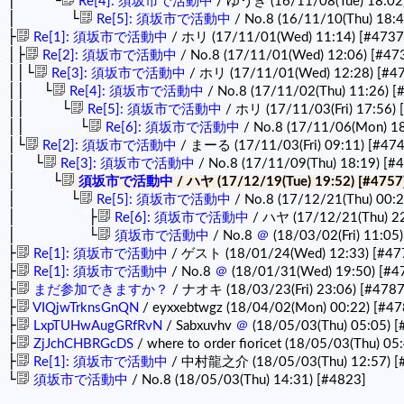
│ └
Re[4]: 須坂市で活動中
/ ゆうき (16/11/08(Tue) 18:02
│ └
Re[5]: 須坂市で活動中
/ No.8 (16/11/10(Thu) 18:
├
Re[1]: 須坂市で活動中
/ ホリ (17/11/01(Wed) 11:14)
[#4737
│├
Re[2]: 須坂市で活動中
/ No.8 (17/11/01(Wed) 12:06)
[#47
││└
Re[3]: 須坂市で活動中
/ ホリ (17/11/01(Wed) 12:28)
[#4
││ └
Re[4]: 須坂市で活動中
/ No.8 (17/11/02(Thu) 11:26)
[
││ └
Re[5]: 須坂市で活動中
/ ホリ (17/11/03(Fri) 17:56)
││ └
Re[6]: 須坂市で活動中
/ No.8 (17/11/06(Mon) 1
│└
Re[2]: 須坂市で活動中
/ まーる (17/11/03(Fri) 09:11)
[#474
│ └
Re[3]: 須坂市で活動中
/ No.8 (17/11/09(Thu) 18:19)
[#
│ └
須坂市で活動中
/ ハヤ (17/12/19(Tue) 19:52)
[#4757
│ └
Re[5]: 須坂市で活動中
/ No.8 (17/12/21(Thu) 00:
│ ├
Re[6]: 須坂市で活動中
/ ハヤ (17/12/21(Thu) 2
│ └
須坂市で活動中
/ No.8
＠
(18/03/02(Fri) 11:05
├
Re[1]: 須坂市で活動中
/ ゲスト (18/01/24(Wed) 12:33)
[#47
├
Re[1]: 須坂市で活動中
/ No.8
＠
(18/01/31(Wed) 19:50)
[#4
├
まだ参加できますか？
/ ナオキ (18/03/23(Fri) 23:06)
[#4787
├
VIQjwTrknsGnQN
/ eyxxebtwgz (18/04/02(Mon) 00:22)
[#47
├
LxpTUHwAugGRfRvN
/ Sabxuvhv
＠
(18/05/03(Thu) 05:05)
[
├
ZjJchCHBRGcDS
/ where to order fioricet (18/05/03(Thu) 05
├
Re[1]: 須坂市で活動中
/ 中村龍之介 (18/05/03(Thu) 12:57)
[
└
須坂市で活動中
/ No.8 (18/05/03(Thu) 14:31)
[#4823]