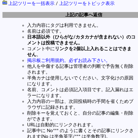
上記ツリーを一括表示
/
上記ツリーをトピック表示
上記の記事へ返信
入力内容にタグは利用できません。
名前は必須です。
日本語以外（ひらがな/カタカナが含まれない）のコ
メントは投稿できません。
コメント中に
リンクを2個以上入れることはできま
せん
。
掲示板ご利用規約。必ずお読み下さい。
他人を中傷する記事は管理者の判断で予告無く削除
されます。
半角カナは使用しないでください。文字化けの原因
になります。
名前、コメントは必須記入項目です。記入漏れはエ
ラーになります。
入力内容の一部は、次回投稿時の手間を省くためブ
ラウザに記録されます。
削除キーを覚えておくと、自分の記事の編集・削除
ができます。
URLは自動的にリンクされます。
記事中に No*** のように書くとその記事にリンクさ
れます(No は半角英字/*** は半角数字)。