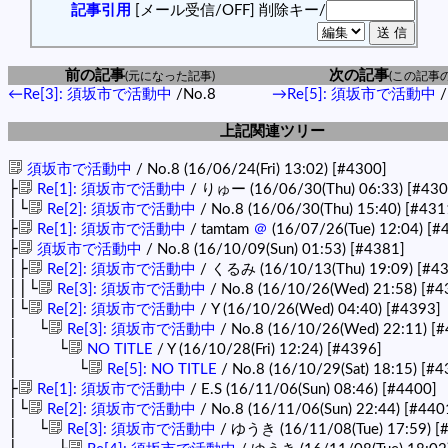
記事引用
[メール受信/OFF]
削除キー/
前の記事
次の記事
(元になった記事)
(この記事
←Re[3]: 須坂市で活動中
/No.8
→Re[5]: 須坂市で活動中
/
上記関連ツリー
須坂市で活動中
/ No.8 (16/06/24(Fri) 13:02)
[#4300]
├
Re[1]: 須坂市で活動中
/ りゅー (16/06/30(Thu) 06:33)
[#430
│└
Re[2]: 須坂市で活動中
/ No.8 (16/06/30(Thu) 15:40)
[#431
├
Re[1]: 須坂市で活動中
/ tamtam
＠
(16/07/26(Tue) 12:04)
[#
├
須坂市で活動中
/ No.8 (16/10/09(Sun) 01:53)
[#4381]
│├
Re[2]: 須坂市で活動中
/ くるみ (16/10/13(Thu) 19:09)
[#4
││└
Re[3]: 須坂市で活動中
/ No.8 (16/10/26(Wed) 21:58)
[#4
│└
Re[2]: 須坂市で活動中
/ Y (16/10/26(Wed) 04:40)
[#4393]
│ └
Re[3]: 須坂市で活動中
/ No.8 (16/10/26(Wed) 22:11)
[#
│ └
NO TITLE
/ Y (16/10/28(Fri) 12:24)
[#4396]
│ └
Re[5]: NO TITLE
/ No.8 (16/10/29(Sat) 18:15)
[#4
├
Re[1]: 須坂市で活動中
/ E.S (16/11/06(Sun) 08:46)
[#4400]
│└
Re[2]: 須坂市で活動中
/ No.8 (16/11/06(Sun) 22:44)
[#440
│ └
Re[3]: 須坂市で活動中
/ ゆうき (16/11/08(Tue) 17:59)
[