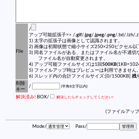
/
アップ可能拡張子=> /
.gif
/
.jpg
/
.jpeg
/
.png
/.txt/.lzh/.
1) 太字の拡張子は画像として認識されます。
2) 画像は初期状態で縮小サイズ250×250ピクセル
File
3) 同名ファイルがある、またはファイル名が不適切
ファイル名が自動変更されます。
4) アップ可能ファイルサイズは1回
500KB
(1KB=10
5) ファイルアップ時はプレビューは利用できません
6) スレッド内の合計ファイルサイズ:[0/1500KB]
残り
削除
/
(半角8文字以内)
キー
解決済み!
BOX/
解決したらチェックしてください!
(ファイルアッ
Mode/
Pass/