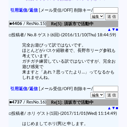
引用返信
/
返信
[メール受信/OFF]
削除キー/
■4406
/ ResNo.15)
Re[5]: 須坂市で活動中
▲
▼
■
□投稿者/ No.8 ゲスト(6回)-(2016/11/10(Thu) 18:44:59)
完全お遊びって訳ではないです。
ほとんどがバスケ経験者で、長野市リーグ参戦も
考えています。
ガチガチ練習している訳ではないですが、完全お
遊び感覚で
来ますと「あれ？思ってたより…」ってなるかも
しれませんね。
引用返信
/
返信
[メール受信/OFF]
削除キー/
■4737
/ ResNo.16)
Re[1]: 須坂市で活動中
▲
▼
■
□投稿者/ ホリ ゲスト(1回)-(2017/11/01(Wed) 11:14:49)
はじめましてホリ(男)と申します。