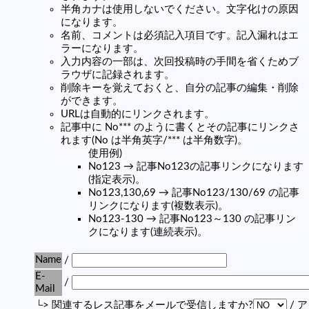
半角カナは使用しないでください。文字化けの原因
になります。
名前、コメントは必須記入項目です。記入漏れはエ
ラーになります。
入力内容の一部は、次回投稿時の手間を省くためブ
ラウザに記録されます。
削除キーを覚えておくと、自分の記事の編集・削除
ができます。
URLは自動的にリンクされます。
記事中に No*** のように書くとその記事にリンクさ
れます(No は半角英字/*** は半角数字)。
使用例)
No123 → 記事No123の記事リンクになります
(指定表示)。
No123,130,69 → 記事No123/130/69 の記事
リンクになります(複数表示)。
No123-130 → 記事No123～130 の記事リン
クになります(連続表示)。
Name
/
E-
/
Mail
└> 関連するレス記事をメールで受信しますか?
/ 