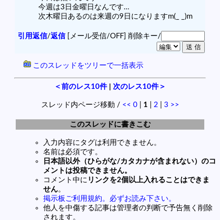
今週は3日金曜日なんです…
次木曜日あるのは来週の9日になりますm(_ _)m
引用返信
/
返信
[メール受信/OFF]
削除キー/
このスレッドをツリーで一括表示
＜前のレス10件
|
次のレス10件＞
スレッド内ページ移動 /
<<
0
|
1
|
2
|
3
>>
このスレッドに書きこむ
入力内容にタグは利用できません。
名前は必須です。
日本語以外（ひらがな/カタカナが含まれない）のコ
メントは投稿できません。
コメント中に
リンクを2個以上入れることはできま
せん
。
掲示板ご利用規約。必ずお読み下さい。
他人を中傷する記事は管理者の判断で予告無く削除
されます。