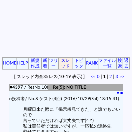
新規
新
ツリ
スレ
トピ
ファイル
検
過
HOME
HELP
RANK
作成
着
ー
ッド
ック
一覧
索
去
[ スレッド内全35レス(10-19 表示) ]
<<
0
|
1
|
2
|
3
>>
■4397
/ ResNo.10)
Re[5]: NO TITLE
▼
■
□投稿者/ No.8 ゲスト(4回)-(2016/10/29(Sat) 18:15:41)
月曜日来た際に「掲示板見てきた」と誰でもいい
ので
言っていただければ大丈夫です(^ ^)
私は責任者では無いですが、一応私の連絡先
載せておきますm(_ _)m