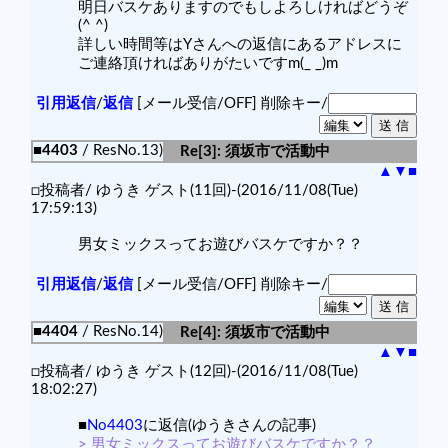
明日バスケありますのでもしよろしければどうぞ
(^ ^)
詳しい時間等はYさんへの返信にあるアドレスに
ご連絡頂ければありがたいですm(_ _)m
引用返信
/
返信
[メール受信/OFF]
削除キー/
■4403
/ ResNo.13)
Re[3]: 須坂市で活動中
▲
▼
■
□投稿者/ ゆうき ゲスト(11回)-(2016/11/08(Tue)
17:59:13)
男女ミックスってお遊びバスケですか？？
引用返信
/
返信
[メール受信/OFF]
削除キー/
■4404
/ ResNo.14)
Re[4]: 須坂市で活動中
▲
▼
■
□投稿者/ ゆうき ゲスト(12回)-(2016/11/08(Tue)
18:02:27)
■
No4403
に返信(ゆうきさんの記事)
> 男女ミックスってお遊びバスケですか？？