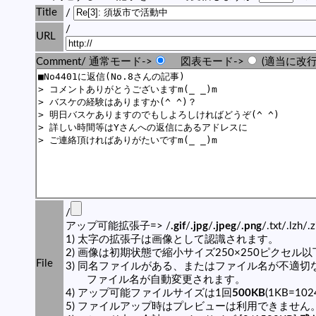
Title
/
/
URL
Comment/ 通常モード->
図表モード->
(適当に改行
/
アップ可能拡張子=> /
.gif
/
.jpg
/
.jpeg
/
.png
/.txt/.lzh/.
1) 太字の拡張子は画像として認識されます。
2) 画像は初期状態で縮小サイズ250×250ピクセル
File
3) 同名ファイルがある、またはファイル名が不適切
ファイル名が自動変更されます。
4) アップ可能ファイルサイズは1回
500KB
(1KB=10
5) ファイルアップ時はプレビューは利用できません