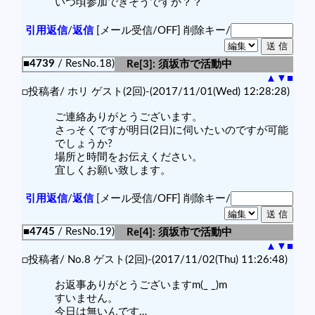
いつ頃参加できそうですか？？
引用返信
/
返信
[メール受信/OFF]
削除キー/
■4739
/ ResNo.18)
Re[3]: 須坂市で活動中
▲
▼
■
□投稿者/ ホリ ゲスト(2回)-(2017/11/01(Wed) 12:28:28)
ご連絡ありがとうございます。
さっそくですが明日(2日)に伺いたいのですが可能
でしょうか?
場所と時間をお伝えください。
宜しくお願い致します。
引用返信
/
返信
[メール受信/OFF]
削除キー/
■4745
/ ResNo.19)
Re[4]: 須坂市で活動中
▲
▼
■
□投稿者/ No.8 ゲスト(2回)-(2017/11/02(Thu) 11:26:48)
お返事ありがとうございますm(_ _)m
すいません。
今日は無いんです…