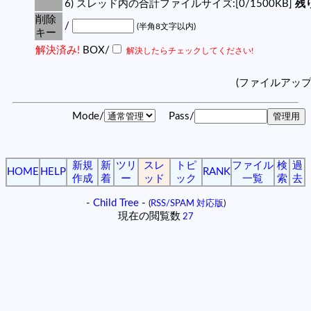
6) スレッド内の合計ファイルサイズ:[0/1500KB]
残り
削除
/
(半角8文字以内)
キー
解決済み!
BOX/
解決したらチェックしてください!
(ファイルアッ
Mode/
Pass/
新規
新
ツリ
スレ
トピ
ファイル
検
過
HOME
HELP
RANK
作成
着
ー
ッド
ック
一覧
索
去
-
Child Tree
-
(
RSS/SPAM 対応版
)
現在の閲覧数
27