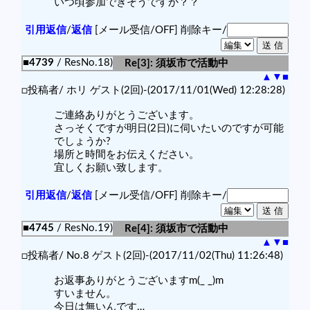
いつ頃参加できそうですか？？
引用返信
/
返信
[メール受信/OFF]
削除キー/
■4739
/ ResNo.18)
Re[3]: 須坂市で活動中
▲
▼
■
□投稿者/ ホリ ゲスト(2回)-(2017/11/01(Wed) 12:28:28)
ご連絡ありがとうございます。
さっそくですが明日(2日)に伺いたいのですが可能
でしょうか?
場所と時間をお伝えください。
宜しくお願い致します。
引用返信
/
返信
[メール受信/OFF]
削除キー/
■4745
/ ResNo.19)
Re[4]: 須坂市で活動中
▲
▼
■
□投稿者/ No.8 ゲスト(2回)-(2017/11/02(Thu) 11:26:48)
お返事ありがとうございますm(_ _)m
すいません。
今日は無いんです…