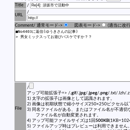
Title
/
/
URL
Comment/ 通常モード->
図表モード->
(適当に改行
/
アップ可能拡張子=> /
.gif
/
.jpg
/
.jpeg
/
.png
/.txt/.lzh/.
1) 太字の拡張子は画像として認識されます。
2) 画像は初期状態で縮小サイズ250×250ピクセル
File
3) 同名ファイルがある、またはファイル名が不適切
ファイル名が自動変更されます。
4) アップ可能ファイルサイズは1回
500KB
(1KB=10
5) ファイルアップ時はプレビューは利用できません