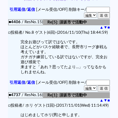
引用返信
/
返信
[メール受信/OFF]
削除キー/
■4406
/ ResNo.15)
Re[5]: 須坂市で活動中
▲
▼
■
□投稿者/ No.8 ゲスト(6回)-(2016/11/10(Thu) 18:44:59)
完全お遊びって訳ではないです。
ほとんどがバスケ経験者で、長野市リーグ参戦も
考えています。
ガチガチ練習している訳ではないですが、完全お
遊び感覚で
来ますと「あれ？思ってたより…」ってなるかも
しれませんね。
引用返信
/
返信
[メール受信/OFF]
削除キー/
■4737
/ ResNo.16)
Re[1]: 須坂市で活動中
▲
▼
■
□投稿者/ ホリ ゲスト(1回)-(2017/11/01(Wed) 11:14:49)
はじめましてホリ(男)と申します。