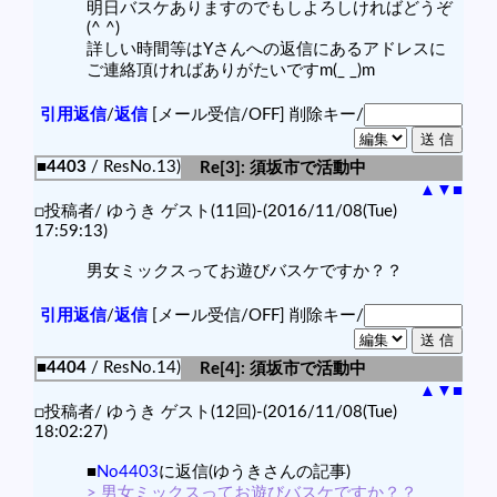
明日バスケありますのでもしよろしければどうぞ
(^ ^)
詳しい時間等はYさんへの返信にあるアドレスに
ご連絡頂ければありがたいですm(_ _)m
引用返信
/
返信
[メール受信/OFF]
削除キー/
■4403
/ ResNo.13)
Re[3]: 須坂市で活動中
▲
▼
■
□投稿者/ ゆうき ゲスト(11回)-(2016/11/08(Tue)
17:59:13)
男女ミックスってお遊びバスケですか？？
引用返信
/
返信
[メール受信/OFF]
削除キー/
■4404
/ ResNo.14)
Re[4]: 須坂市で活動中
▲
▼
■
□投稿者/ ゆうき ゲスト(12回)-(2016/11/08(Tue)
18:02:27)
■
No4403
に返信(ゆうきさんの記事)
> 男女ミックスってお遊びバスケですか？？