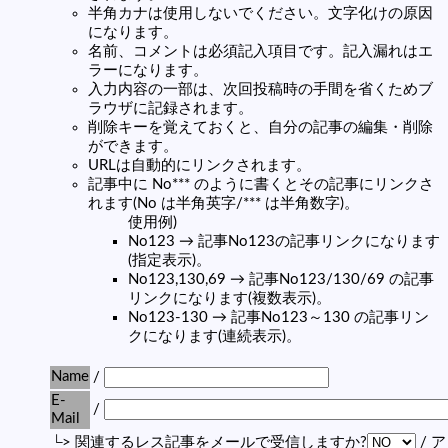
半角カナは使用しないでください。文字化けの原因
になります。
名前、コメントは必須記入項目です。記入漏れはエ
ラーになります。
入力内容の一部は、次回投稿時の手間を省くためブ
ラウザに記録されます。
削除キーを覚えておくと、自分の記事の編集・削除
ができます。
URLは自動的にリンクされます。
記事中に No*** のように書くとその記事にリンクさ
れます(No は半角英字/*** は半角数字)。
使用例)
No123 → 記事No123の記事リンクになります
(指定表示)。
No123,130,69 → 記事No123/130/69 の記事
リンクになります(複数表示)。
No123-130 → 記事No123～130 の記事リン
クになります(連続表示)。
Name
/
E-
/
Mail
└> 関連するレス記事をメールで受信しますか?
/ 