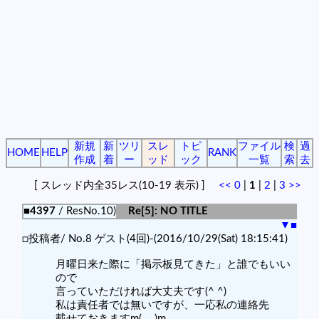
新規
新
ツリ
スレ
トピ
ファイル
検
過
HOME
HELP
RANK
作成
着
ー
ッド
ック
一覧
索
去
[ スレッド内全35レス(10-19 表示) ]
<<
0
|
1
|
2
|
3
>>
■4397
/ ResNo.10)
Re[5]: NO TITLE
▼
■
□投稿者/ No.8 ゲスト(4回)-(2016/10/29(Sat) 18:15:41)
月曜日来た際に「掲示板見てきた」と誰でもいい
ので
言っていただければ大丈夫です(^ ^)
私は責任者では無いですが、一応私の連絡先
載せておきますm(_ _)m