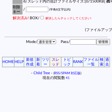
6) スレッド内の合計ファイルサイズ:[0/1500KB]
残り
削除
/
(半角8文字以内)
キー
解決済み!
BOX/
解決したらチェックしてください!
(ファイルアッ
Mode/
Pass/
新規
新
ツリ
スレ
トピ
ファイル
検
過
HOME
HELP
RANK
作成
着
ー
ッド
ック
一覧
索
去
-
Child Tree
-
(
RSS/SPAM 対応版
)
現在の閲覧数
41