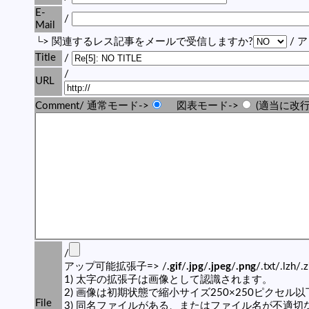
E-
/
Mail
└> 関連するレス記事をメールで受信しますか?
/ 
Title
/
/
URL
Comment/ 通常モード->
図表モード->
(適当に改行
/
アップ可能拡張子=> /
.gif
/
.jpg
/
.jpeg
/
.png
/.txt/.lzh/.
1) 太字の拡張子は画像として認識されます。
2) 画像は初期状態で縮小サイズ250×250ピクセル
File
3) 同名ファイルがある、またはファイル名が不適切