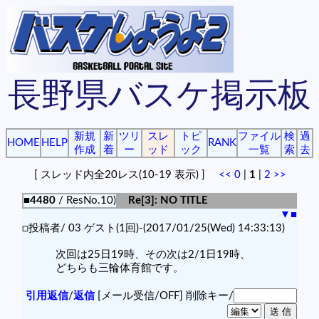
長野県バスケ掲示板
新規
新
ツリ
スレ
トピ
ファイル
検
過
HOME
HELP
RANK
作成
着
ー
ッド
ック
一覧
索
去
[ スレッド内全20レス(10-19 表示) ]
<<
0
|
1
|
2
>>
■4480
/ ResNo.10)
Re[3]: NO TITLE
▼
■
□投稿者/ 03 ゲスト(1回)-(2017/01/25(Wed) 14:33:13)
次回は25日19時、その次は2/1日19時、
どちらも三輪体育館です。
引用返信
/
返信
[メール受信/OFF]
削除キー/