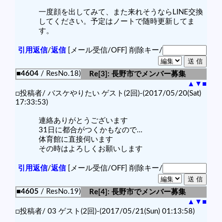
一度顔を出してみて、また来れそうならLINE交換
してください。予定はノートで随時更新してま
す。
引用返信
/
返信
[メール受信/OFF]
削除キー/
■4604
/ ResNo.18)
Re[3]: 長野市でメンバー募集
▲
▼
■
□投稿者/ バスケやりたい ゲスト(2回)-(2017/05/20(Sat)
17:33:53)
連絡ありがとうございます
31日に都合がつくかもなので…
体育館に直接伺います
その時はよろしくお願いします
引用返信
/
返信
[メール受信/OFF]
削除キー/
■4605
/ ResNo.19)
Re[4]: 長野市でメンバー募集
▲
▼
■
□投稿者/ 03 ゲスト(2回)-(2017/05/21(Sun) 01:13:58)