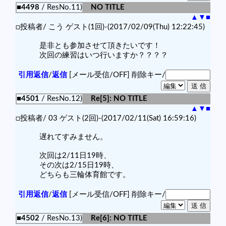
■4498
/ ResNo.11)
NO TITLE
▲
▼
■
□投稿者/ こう ゲスト(1回)-(2017/02/09(Thu) 12:22:45)
是非とも参加させて頂きたいです！
次回の練習はいつ行いますか？？？？
引用返信
/
返信
[メール受信/OFF]
削除キー/
■4501
/ ResNo.12)
Re[5]: NO TITLE
▲
▼
■
□投稿者/ 03 ゲスト(2回)-(2017/02/11(Sat) 16:59:16)
遅れてすみません。
次回は2/11日19時、
その次は2/15日19時、
どちらも三輪体育館です。
引用返信
/
返信
[メール受信/OFF]
削除キー/
■4502
/ ResNo.13)
Re[6]: NO TITLE