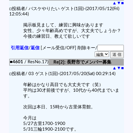
▲
▼
■
□投稿者/ バスケやりたい ゲスト(1回)-(2017/05/12(Fri)
12:05:44)
掲示板見まして、練習に興味があります
女性、少々年齢高めですが、大丈夫でしょうか？
今後の練習日、教えて欲しいです
引用返信
/
返信
[メール受信/OFF]
削除キー/
■4601
/ ResNo.17)
Re[2]: 長野市でメンバー募集
▲
▼
■
□投稿者/ 03 ゲスト(1回)-(2017/05/20(Sat) 00:29:14)
年齢はかなり高目でも大丈夫です（笑）
平均は30才前後ですが、10代から40代までいま
す。
次回は本日、15時から古里体育館。
今月は
5/27古里1700-1900
5/31三輪1900-2100です。