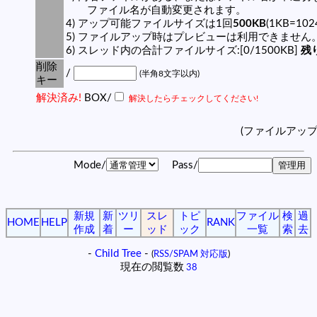
ファイル名が自動変更されます。
4) アップ可能ファイルサイズは1回
500KB
(1KB=10
5) ファイルアップ時はプレビューは利用できません
6) スレッド内の合計ファイルサイズ:[0/1500KB]
残り
削除
/
(半角8文字以内)
キー
解決済み!
BOX/
解決したらチェックしてください!
(ファイルアッ
Mode/
Pass/
新規
新
ツリ
スレ
トピ
ファイル
検
過
HOME
HELP
RANK
作成
着
ー
ッド
ック
一覧
索
去
-
Child Tree
-
(
RSS/SPAM 対応版
)
現在の閲覧数
38