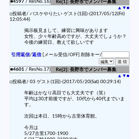
■4597
/ ResNo.16)
Re[1]: 長野市でメンバー募集
▲
▼
■
□投稿者/ バスケやりたい ゲスト(1回)-(2017/05/12(Fri)
12:05:44)
掲示板見まして、練習に興味があります
女性、少々年齢高めですが、大丈夫でしょうか？
今後の練習日、教えて欲しいです
引用返信
/
返信
[メール受信/OFF]
削除キー/
■4601
/ ResNo.17)
Re[2]: 長野市でメンバー募集
▲
▼
■
□投稿者/ 03 ゲスト(1回)-(2017/05/20(Sat) 00:29:14)
年齢はかなり高目でも大丈夫です（笑）
平均は30才前後ですが、10代から40代までいま
す。
次回は本日、15時から古里体育館。
今月は
5/27古里1700-1900