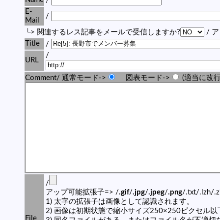
/
E-
/
Mail
└> 関連するレス記事をメールで受信しますか?
/ 
Title
/
/
URL
Comment/ 通常モード->
図表モード->
(適当に改行
/
アップ可能拡張子=> /
.gif
/
.jpg
/
.jpeg
/
.png
/.txt/.lzh/.
1) 太字の拡張子は画像として認識されます。
2) 画像は初期状態で縮小サイズ250×250ピクセル
File