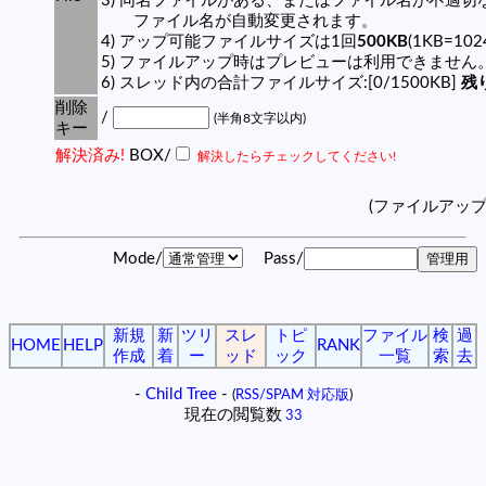
3) 同名ファイルがある、またはファイル名が不適切
ファイル名が自動変更されます。
4) アップ可能ファイルサイズは1回
500KB
(1KB=10
5) ファイルアップ時はプレビューは利用できません
6) スレッド内の合計ファイルサイズ:[0/1500KB]
残り
削除
/
(半角8文字以内)
キー
解決済み!
BOX/
解決したらチェックしてください!
(ファイルアッ
Mode/
Pass/
新規
新
ツリ
スレ
トピ
ファイル
検
過
HOME
HELP
RANK
作成
着
ー
ッド
ック
一覧
索
去
-
Child Tree
-
(
RSS/SPAM 対応版
)
現在の閲覧数
33