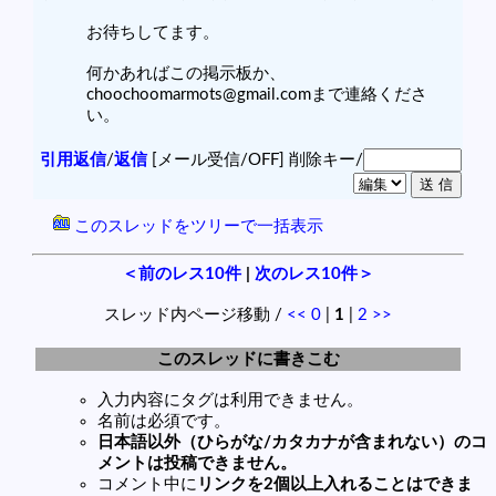
お待ちしてます。
何かあればこの掲示板か、
choochoomarmots@gmail.comまで連絡くださ
い。
引用返信
/
返信
[メール受信/OFF]
削除キー/
このスレッドをツリーで一括表示
＜前のレス10件
|
次のレス10件＞
スレッド内ページ移動 /
<<
0
|
1
|
2
>>
このスレッドに書きこむ
入力内容にタグは利用できません。
名前は必須です。
日本語以外（ひらがな/カタカナが含まれない）のコ
メントは投稿できません。
コメント中に
リンクを2個以上入れることはできま