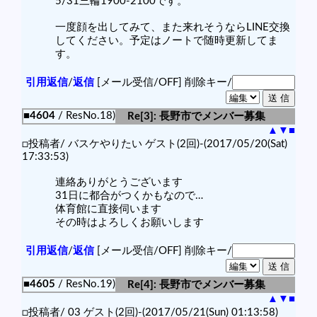
5/31三輪1900-2100です。
一度顔を出してみて、また来れそうならLINE交換
してください。予定はノートで随時更新してま
す。
引用返信
/
返信
[メール受信/OFF]
削除キー/
■4604
/ ResNo.18)
Re[3]: 長野市でメンバー募集
▲
▼
■
□投稿者/ バスケやりたい ゲスト(2回)-(2017/05/20(Sat)
17:33:53)
連絡ありがとうございます
31日に都合がつくかもなので…
体育館に直接伺います
その時はよろしくお願いします
引用返信
/
返信
[メール受信/OFF]
削除キー/
■4605
/ ResNo.19)
Re[4]: 長野市でメンバー募集
▲
▼
■
□投稿者/ 03 ゲスト(2回)-(2017/05/21(Sun) 01:13:58)