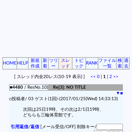
新規
新
ツリ
スレ
トピ
ファイル
検
過
HOME
HELP
RANK
作成
着
ー
ッド
ック
一覧
索
去
[ スレッド内全20レス(10-19 表示) ]
<<
0
|
1
|
2
>>
■4480
/ ResNo.10)
Re[3]: NO TITLE
▼
■
□投稿者/ 03 ゲスト(1回)-(2017/01/25(Wed) 14:33:13)
次回は25日19時、その次は2/1日19時、
どちらも三輪体育館です。
引用返信
/
返信
[メール受信/OFF]
削除キー/