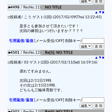
■4498
/ ResNo.11)
NO TITLE
▲
▼
■
□投稿者/ こう ゲスト(1回)-(2017/02/09(Thu) 12:22:45)
是非とも参加させて頂きたいです！
次回の練習はいつ行いますか？？？？
引用返信
/
返信
[メール受信/OFF]
削除キー/
■4501
/ ResNo.12)
Re[5]: NO TITLE
▲
▼
■
□投稿者/ 03 ゲスト(2回)-(2017/02/11(Sat) 16:59:16)
遅れてすみません。
次回は2/11日19時、
その次は2/15日19時、
どちらも三輪体育館です。
引用返信
/
返信
[メール受信/OFF]
削除キー/
■4502
/ ResNo.13)
Re[6]: NO TITLE