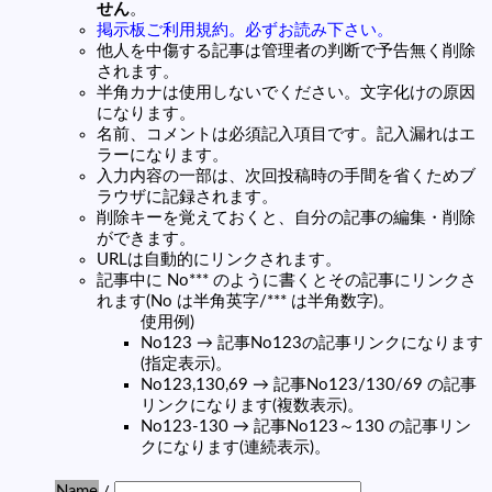
せん
。
掲示板ご利用規約。必ずお読み下さい。
他人を中傷する記事は管理者の判断で予告無く削除
されます。
半角カナは使用しないでください。文字化けの原因
になります。
名前、コメントは必須記入項目です。記入漏れはエ
ラーになります。
入力内容の一部は、次回投稿時の手間を省くためブ
ラウザに記録されます。
削除キーを覚えておくと、自分の記事の編集・削除
ができます。
URLは自動的にリンクされます。
記事中に No*** のように書くとその記事にリンクさ
れます(No は半角英字/*** は半角数字)。
使用例)
No123 → 記事No123の記事リンクになります
(指定表示)。
No123,130,69 → 記事No123/130/69 の記事
リンクになります(複数表示)。
No123-130 → 記事No123～130 の記事リン
クになります(連続表示)。
Name