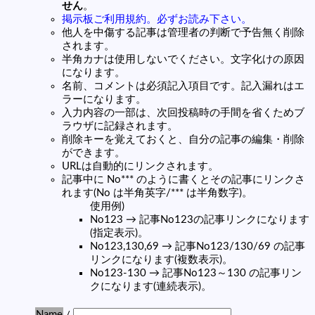
せん
。
掲示板ご利用規約。必ずお読み下さい。
他人を中傷する記事は管理者の判断で予告無く削除
されます。
半角カナは使用しないでください。文字化けの原因
になります。
名前、コメントは必須記入項目です。記入漏れはエ
ラーになります。
入力内容の一部は、次回投稿時の手間を省くためブ
ラウザに記録されます。
削除キーを覚えておくと、自分の記事の編集・削除
ができます。
URLは自動的にリンクされます。
記事中に No*** のように書くとその記事にリンクさ
れます(No は半角英字/*** は半角数字)。
使用例)
No123 → 記事No123の記事リンクになります
(指定表示)。
No123,130,69 → 記事No123/130/69 の記事
リンクになります(複数表示)。
No123-130 → 記事No123～130 の記事リン
クになります(連続表示)。
Name