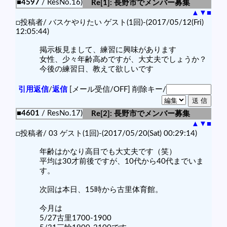
■4597
/ ResNo.16)
Re[1]: 長野市でメンバー募集
▲
▼
■
□投稿者/ バスケやりたい ゲスト(1回)-(2017/05/12(Fri)
12:05:44)
掲示板見まして、練習に興味があります
女性、少々年齢高めですが、大丈夫でしょうか？
今後の練習日、教えて欲しいです
引用返信
/
返信
[メール受信/OFF]
削除キー/
■4601
/ ResNo.17)
Re[2]: 長野市でメンバー募集
▲
▼
■
□投稿者/ 03 ゲスト(1回)-(2017/05/20(Sat) 00:29:14)
年齢はかなり高目でも大丈夫です（笑）
平均は30才前後ですが、10代から40代までいま
す。
次回は本日、15時から古里体育館。
今月は
5/27古里1700-1900