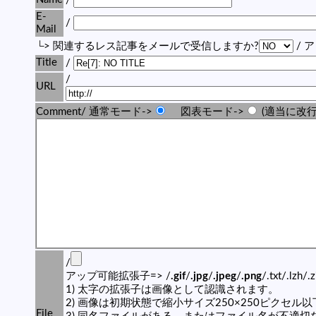
/
E-
/
Mail
└> 関連するレス記事をメールで受信しますか?
/ 
Title
/
/
URL
Comment/ 通常モード->
図表モード->
(適当に改行
/
アップ可能拡張子=> /
.gif
/
.jpg
/
.jpeg
/
.png
/.txt/.lzh/.
1) 太字の拡張子は画像として認識されます。
2) 画像は初期状態で縮小サイズ250×250ピクセル
File