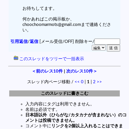
お待ちしてます。
何かあればこの掲示板か、
choochoomarmots@gmail.comまで連絡くださ
い。
引用返信
/
返信
[メール受信/OFF]
削除キー/
このスレッドをツリーで一括表示
＜前のレス10件
|
次のレス10件＞
スレッド内ページ移動 /
<<
0
|
1
|
2
>>
このスレッドに書きこむ
入力内容にタグは利用できません。
名前は必須です。
日本語以外（ひらがな/カタカナが含まれない）のコ
メントは投稿できません。
コメント中に
リンクを2個以上入れることはできま