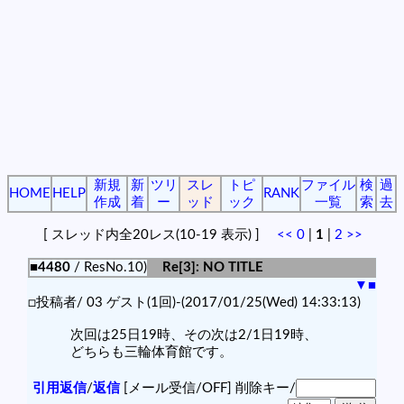
新規
新
ツリ
スレ
トピ
ファイル
検
過
HOME
HELP
RANK
作成
着
ー
ッド
ック
一覧
索
去
[ スレッド内全20レス(10-19 表示) ]
<<
0
|
1
|
2
>>
■4480
/ ResNo.10)
Re[3]: NO TITLE
▼
■
□投稿者/ 03 ゲスト(1回)-(2017/01/25(Wed) 14:33:13)
次回は25日19時、その次は2/1日19時、
どちらも三輪体育館です。
引用返信
/
返信
[メール受信/OFF]
削除キー/