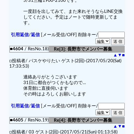
5/31三輪1900-2100です。
一度顔を出してみて、また来れそうならLINE交換
してください。予定はノートで随時更新してま
す。
引用返信
/
返信
[メール受信/OFF]
削除キー/
■4604
/ ResNo.18)
Re[3]: 長野市でメンバー募集
▲
▼
■
□投稿者/ バスケやりたい ゲスト(2回)-(2017/05/20(Sat)
17:33:53)
連絡ありがとうございます
31日に都合がつくかもなので…
体育館に直接伺います
その時はよろしくお願いします
引用返信
/
返信
[メール受信/OFF]
削除キー/
■4605
/ ResNo.19)
Re[4]: 長野市でメンバー募集
▲
▼
■
□投稿者/ 03 ゲスト(2回)-(2017/05/21(Sun) 01:13:58)