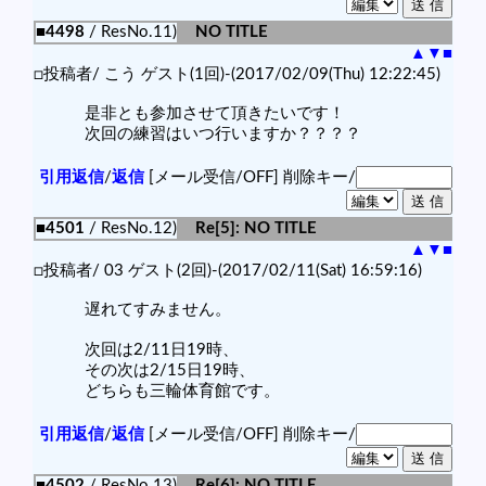
■4498
/ ResNo.11)
NO TITLE
▲
▼
■
□投稿者/ こう ゲスト(1回)-(2017/02/09(Thu) 12:22:45)
是非とも参加させて頂きたいです！
次回の練習はいつ行いますか？？？？
引用返信
/
返信
[メール受信/OFF]
削除キー/
■4501
/ ResNo.12)
Re[5]: NO TITLE
▲
▼
■
□投稿者/ 03 ゲスト(2回)-(2017/02/11(Sat) 16:59:16)
遅れてすみません。
次回は2/11日19時、
その次は2/15日19時、
どちらも三輪体育館です。
引用返信
/
返信
[メール受信/OFF]
削除キー/
■4502
/ ResNo.13)
Re[6]: NO TITLE